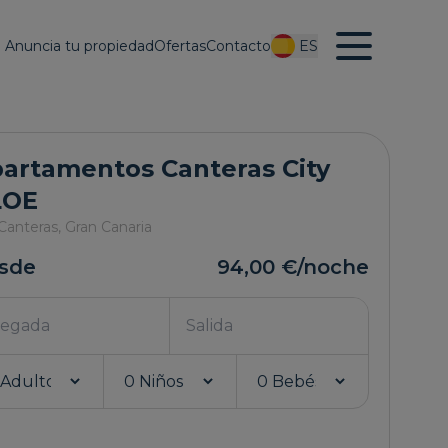
Anuncia tu propiedad
Ofertas
Contacto
ES
artamentos Canteras City
LOE
Canteras,
Gran Canaria
sde
94,00 €
/noche