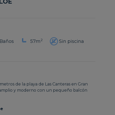
ALOE
2
 Baños
57m
Sin piscina
etros de la playa de Las Canteras en Gran
o, amplio y moderno con un pequeño balcón
oe