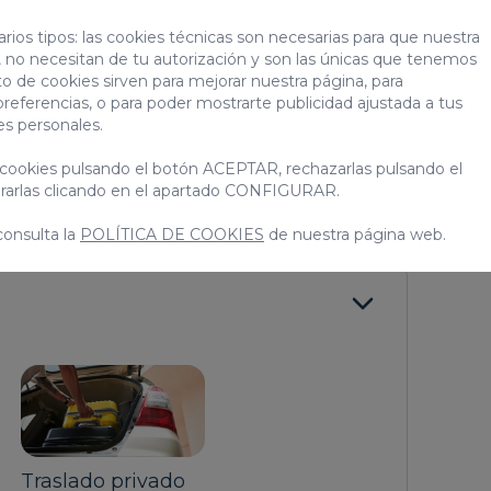
rios tipos: las cookies técnicas son necesarias para que nuestra
 velocidad
Niños
 no necesitan de tu autorización y son las únicas que tenemos
 de planchar
Exprimidor
to de cookies sirven para mejorar nuestra página, para
Microondas
preferencias, o para poder mostrarte publicidad ajustada a tus
es personales.
> VER TODOS
cookies pulsando el botón ACEPTAR, rechazarlas pulsando el
arlas clicando en el apartado CONFIGURAR.
consulta la
POLÍTICA DE COOKIES
de nuestra página web.
Traslado privado
Traslado privado
Tras