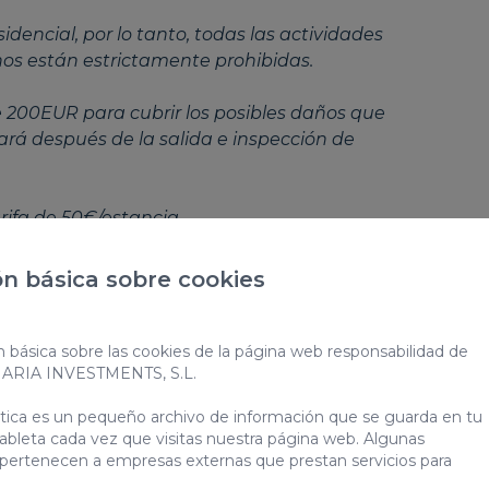
idencial, por lo tanto, todas las actividades
os están estrictamente prohibidas.
 200EUR para cubrir los posibles daños que
rá después de la salida e inspección de
ifa de 50€/estancia.
n básica sobre cookies
eres vacacionales: VV-35-1-0016492
a duración:
V-35-1-00164926
n básica sobre las cookies de la página web responsabilidad de
NARIA INVESTMENTS, S.L.
ática es un pequeño archivo de información que se guarda en tu
ableta cada vez que visitas nuestra página web. Algunas
 pertenecen a empresas externas que prestan servicios para