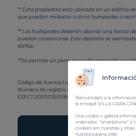
** Esta propiedad está ubicada en un edificio res
que puedan molestar a otros huéspedes o vecin
** Los huéspedes deberán abonar una fianza de
puedan ocasionarse. Este depósito se reembolsa
daños.
**Se permite un perro pequeño pagando una tar
Informació
Código de licencia turística regional para alquil
Número de registro nacional de Alquiler de cort
ESFCTU0000350080009547320000000000000V
Bienvenida/o a la informació
la entidad: VILLA GRAN CA
Una cookie o galleta inform
ordenador, “smartphone” o t
cookies son nuestras y otras
nuestra página web.