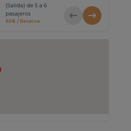
(Salida) de 5 a 6
(Salida) de 1 a 4
(Lleg
pasajeros
pasajeros
pasa
60€ / Reserva
55€ / Reserva
60€ /