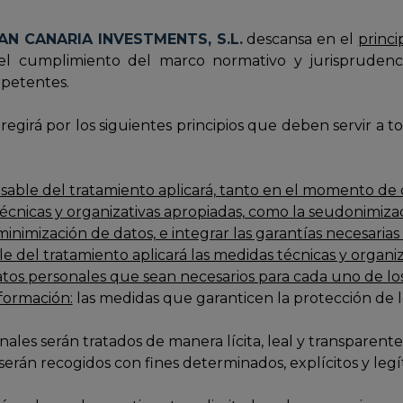
AN CANARIA INVESTMENTS, S.L.
descansa en el
princi
el cumplimiento del marco normativo y jurisprudenci
mpetentes.
e regirá por los siguientes principios que deben servir a
nsable del tratamiento aplicará, tanto en el momento d
cnicas y organizativas apropiadas, como la seudonimizac
minimización de datos, e integrar las garantías necesarias
e del tratamiento aplicará las medidas técnicas y organiz
atos personales que sean necesarios para cada uno de los 
nformación:
las medidas que garanticen la protección de l
nales serán tratados de manera lícita, leal y transparente
serán recogidos con fines determinados, explícitos y leg