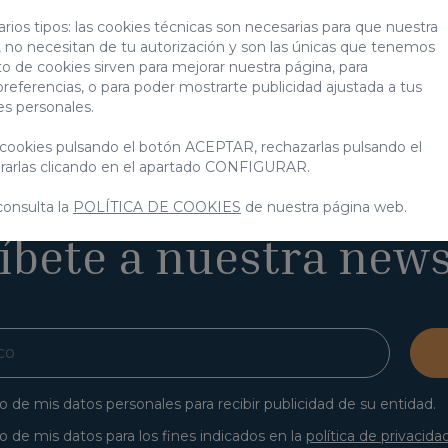
rios tipos: las cookies técnicas son necesarias para que nuestra
/ Órgano de Gobierno de
VILLA GRAN CANARIA INVES
 no necesitan de tu autorización y son las únicas que tenemos
s disposiciones vigentes en materia de protección de dat
to de cookies sirven para mejorar nuestra página, para
preferencias, o para poder mostrarte publicidad ajustada a tus
es personales.
cookies pulsando el botón ACEPTAR, rechazarlas pulsando el
Alojamientos
Preguntas fre
arlas clicando en el apartado CONFIGURAR.
consulta la
POLÍTICA DE COOKIES
de nuestra página web.
íbete a nuestra news
o de mis datos personales para recibir publicidad de su entidad.
o de mis datos para los fines indicados en la
política de privacida