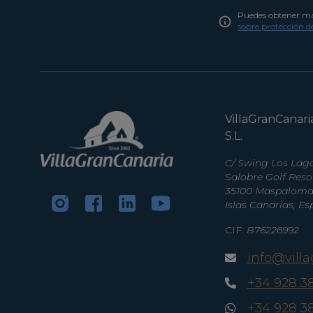
Puedes obtener más
sobre protección d
VillaGranCanari
S.L.
C/ Swing Los Lago
Salobre Golf Reso
35100 Maspalomas
Islas Canarias, E
CIF:
B76226992
info@vill
+34 928 3
+34 928 3