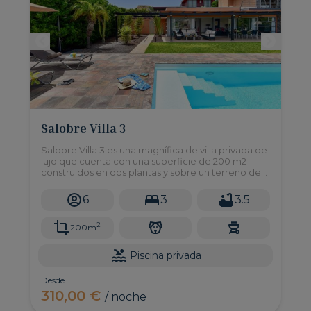
Salobre Villa 3
Salobre Villa 3 es una magnífica de villa privada de
lujo que cuenta con una superficie de 200 m2
construidos en dos plantas y sobre un terreno de
750 m2. Desde esta villa vacacional podrás
disfrutar de unas fantásticas vistas a las montañas
6
3
3.5
de Gran Canaria y al campo de golf.
2
200m
Piscina privada
Desde
310,00 €
/ noche