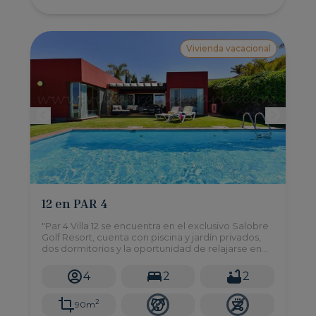
Vivienda vacacional
12 en PAR 4
"Par 4 Villa 12 se encuentra en el exclusivo Salobre
Golf Resort, cuenta con piscina y jardín privados,
dos dormitorios y la oportunidad de relajarse en
un ambiente tranquilo.
4
2
2
2
90m