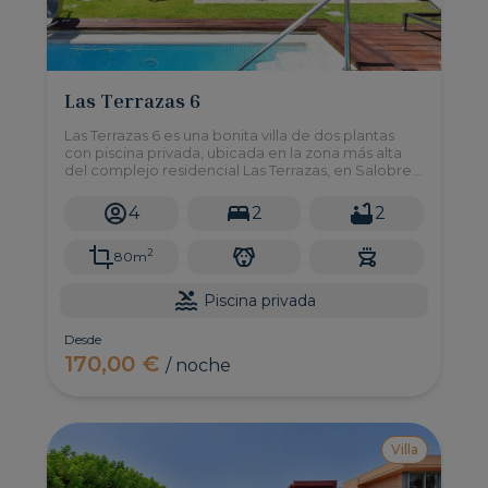
Las Terrazas 6
Las Terrazas 6 es una bonita villa de dos plantas
con piscina privada, ubicada en la zona más alta
del complejo residencial Las Terrazas, en Salobre
Golf Resort. En ella, se puede disfrutar de las
espectaculares vistas a las montañas y al campo
4
2
2
de golf en un ambiente de intimidad y silencio.
2
80m
Piscina privada
Desde
170,00 €
/ noche
Villa