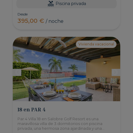
Piscina privada
Desde
395,00 €
/ noche
Vivienda vacacional
18 en PAR 4
Par 4 Villa 18 en Salobre Golf Resort es una
maravillosa villa de 3 dormitorios con piscina
privada, una hermosa zona ajardinada y una
barbacoa de obra donde disfrutar de comidas al