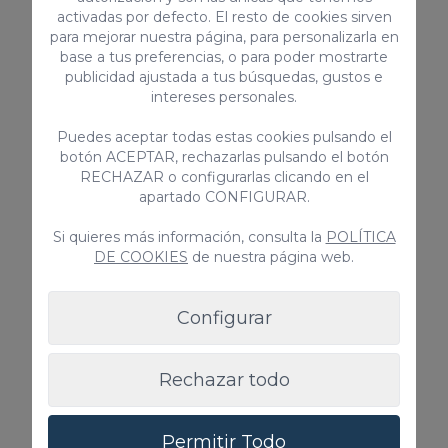
activadas por defecto. El resto de cookies sirven
Piscina compartida
para mejorar nuestra página, para personalizarla en
base a tus preferencias, o para poder mostrarte
Desde
publicidad ajustada a tus búsquedas, gustos e
140,00 €
/ noche
intereses personales.
Puedes aceptar todas estas cookies pulsando el
botón ACEPTAR, rechazarlas pulsando el botón
Villa
RECHAZAR o configurarlas clicando en el
apartado CONFIGURAR.
Si quieres más información, consulta la
POLÍTICA
DE COOKIES
de nuestra página web.
Configurar
Rechazar todo
Villa Piedra Amarilla
Villa Piedra Amarilla es una estupenda villa con
Permitir Todo
piscina privada de 4 dormitorios con capacidad