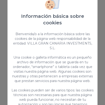
255,00 €
/ noche
Información básica sobre
Vivienda vacacional
cookies
Bienvenida/o a la información básica sobre las
cookies de la página web responsabilidad de la
entidad: VILLA GRAN CANARIA INVESTMENTS,
S.L.
Una cookie o galleta informática es un pequeño
archivo de información que se guarda en tu
ordenador, “smartphone” o tableta cada vez que
Los Lagos 40
visitas nuestra página web. Algunas cookies son
nuestras y otras pertenecen a empresas externas
Villa Los Lagos 40 está ubicada en el Salobre Golf
que prestan servicios para nuestra página web.
resort al sur de Gran Canaria. Cuenta con 3
dormitorios, 3 baños con ducha, terraza privada y
acceso a piscina compartida.
Las cookies pueden ser de varios tipos: las cookies
6
3
3.5
técnicas son necesarias para que nuestra página
web pueda funcionar, no necesitan de tu
2
115m
autorización y son las únicas que tenemos