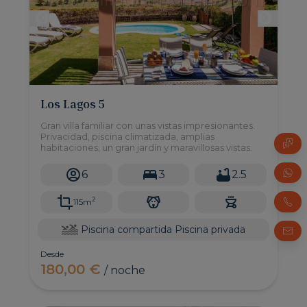
Los Lagos 5
Gran villa familiar con unas vistas impresionantes.
Privacidad, piscina climatizada, amplias
habitaciones, un gran jardín y maravillosas vistas.
Pregu
6
3
2.5
Whats
2
115m
Teléf
Piscina compartida
Piscina privada
Corre
Desde
180,00 €
/ noche