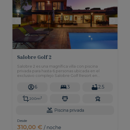
Salobre Golf 2
Salobre 2 es una magnífica villa con piscina
privada para hasta 6 personas ubicada en el
exclusivo complejo Salobre Golf Resort en
Maspalomas. Cuenta con tres dormitorios dobles,
jardín, barbacoa y todo lo necesario para disfrutar
6
3
2.5
de una experiencia vacacional inmejorable.
2
200m
Piscina privada
Desde
310,00 €
/ noche