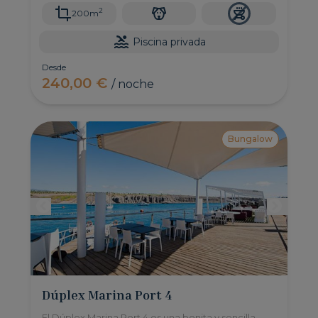
2
200m
Piscina privada
Desde
240,00 €
/ noche
Bungalow
Dúplex Marina Port 4
El Dúplex Marina Port 4 es una bonita y sencilla