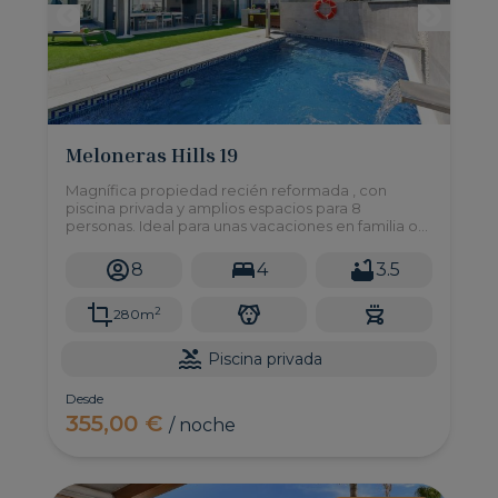
Meloneras Hills 19
Magnífica propiedad recién reformada , con
piscina privada y amplios espacios para 8
personas. Ideal para unas vacaciones en familia o
grupo de amigos que busquen algo realmente
exclusivo sin renunciar a nada.
8
4
3.5
2
280m
Piscina privada
Desde
355,00 €
/ noche