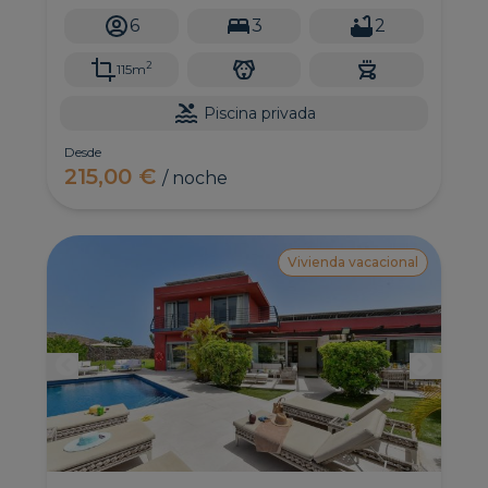
aire libre y con vistas al campo de golf.
6
3
2
2
115m
Piscina privada
Desde
215,00 €
/ noche
Vivienda vacacional