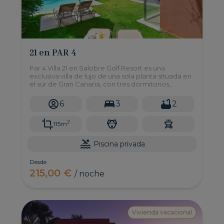
21 en PAR 4
Par 4 Villa 21 en Salobre Golf Resort es una
exclusiva villa de lujo de una sola planta situada en
el sur de Gran Canaria, con tres dormitorios,
piscina privada, amplio jardín y con todas las
comodidades necesarias para disfrutar de unas
6
3
2
vacaciones relajadas
2
115m
Piscina privada
Desde
215,00 €
/ noche
Vivienda vacacional