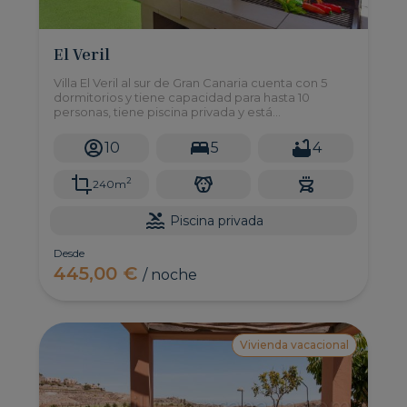
El Veril
Villa El Veril al sur de Gran Canaria cuenta con 5
dormitorios y tiene capacidad para hasta 10
personas, tiene piscina privada y está
estupendamente ubicada en primera línea de
playa.
10
5
4
2
240m
Piscina privada
Desde
445,00 €
/ noche
Vivienda vacacional