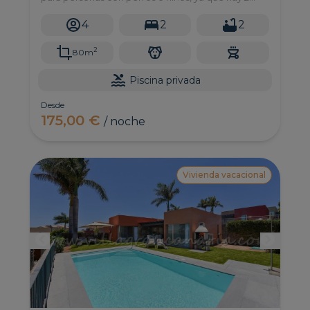
grandes terrazas con mucho espacio para jugar
con vistas fabulosas y un pequeño jardín.
4
2
2
2
80m
Piscina privada
Desde
175,00 €
/ noche
Vivienda vacacional