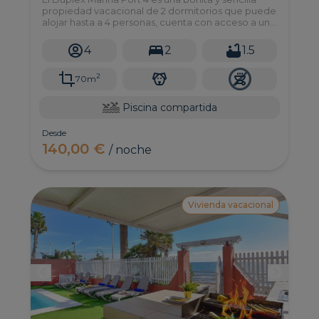
propiedad vacacional de 2 dormitorios que puede
alojar hasta a 4 personas, cuenta con acceso a una
piscina comunitaria y forma parte del exclusivo y
privado resort de Pasito Blanco, al sur de Gran
4
2
1.5
Canaria.
2
70m
Piscina compartida
Desde
140,00 €
/ noche
Vivienda vacacional