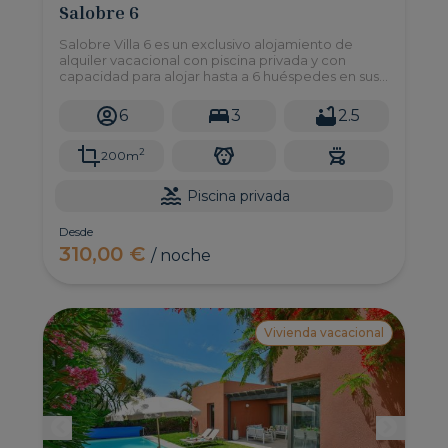
Salobre 6
Salobre Villa 6 es un exclusivo alojamiento de
alquiler vacacional con piscina privada y con
capacidad para alojar hasta a 6 huéspedes en sus
3 dormitorios.
6
3
2.5
2
200m
Piscina privada
Desde
310,00 €
/ noche
Vivienda vacacional