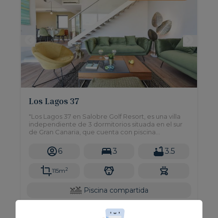
Los Lagos 37
"Los Lagos 37 en Salobre Golf Resort, es una villa
independiente de 3 dormitorios situada en el sur
de Gran Canaria, que cuenta con piscina
compartida, solarium y está dotada con todas las
comodidades para hacer de su estancia unas
6
3
3.5
vacaciones perfectas.
2
115m
Piscina compartida
Desde