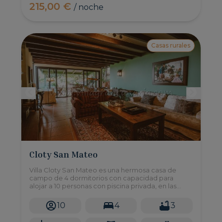
215,00 €
/ noche
Casas rurales
Cloty San Mateo
Villa Cloty San Mateo es una hermosa casa de
campo de 4 dormitorios con capacidad para
alojar a 10 personas con piscina privada, en las
montañas de Gran Canaria.
10
4
3