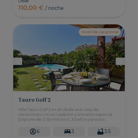
Desde
110,00 €
/ noche
Vivienda vacacional
Tauro Golf 2
Villa Tauro Golf 2 es sin duda una casa de
vacaciones con un carácter y encanto especial.
Dispone de 3 dormitorios, 3 baños y piscina
privada.
6
3
3.5