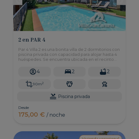
2 en PAR 4
Par 4 Villa 2 es una bonita villa de 2 dormitorios con
piscina privada con capacidad para alojar hasta 4
huéspedes. Se encuentra ubicada en el recinto
natural de Salobre Golf Resort al sur de Gran
Canaria.
4
2
2
2
90m
Piscina privada
Desde
175,00 €
/ noche
Vivienda vacacional