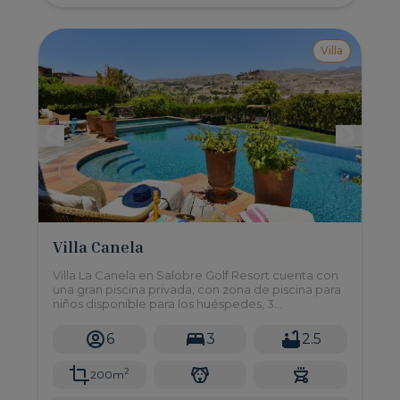
Villa
Villa Canela
Villa La Canela en Salobre Golf Resort cuenta con
una gran piscina privada, con zona de piscina para
niños disponible para los huéspedes, 3
dormitorios, y un amplio jardín, se encuentra en el
sur de Gran Canaria, a solo 10 minutos en coche de
6
3
2.5
las playas de Maspalomas.
2
200m