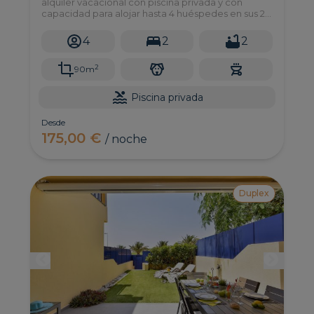
alquiler vacacional con piscina privada y con
capacidad para alojar hasta 4 huéspedes en sus 2
dormitorios. Esta exclusiva villa se encuentra en el
complejo ""PAR4"" en Salobre Golf Resort, un
4
2
2
recinto único y privado rodeado de naturaleza al
sur de Gran Canaria.
2
90m
Piscina privada
Desde
175,00 €
/ noche
Duplex