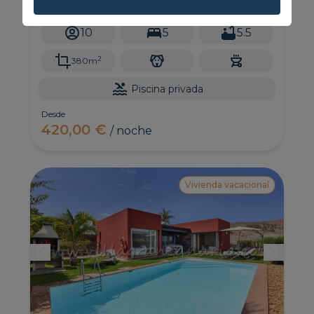
para hasta 8 personas, es una de las propiedades
más lujosas del Salobre Golf.
10
5
5.5
2
380m
Piscina privada
Desde
420,00 €
/ noche
Vivienda vacacional