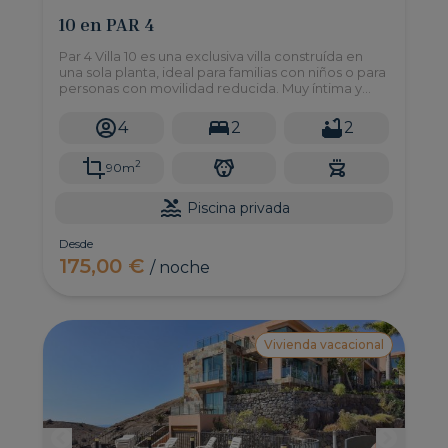
10 en PAR 4
Par 4 Villa 10 es una exclusiva villa construída en
una sola planta, ideal para familias con niños o para
personas con movilidad reducida. Muy íntima y
bien distribuida a tan solo 10 minutos en coche de
la playa de Maspalomas.
4
2
2
2
90m
Piscina privada
Desde
175,00 €
/ noche
Vivienda vacacional