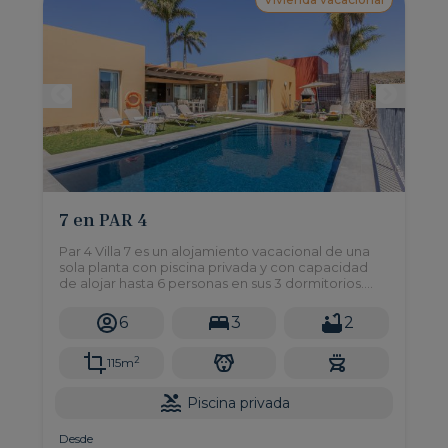
7 en PAR 4
Par 4 Villa 7 es un alojamiento vacacional de una
sola planta con piscina privada y con capacidad
de alojar hasta 6 personas en sus 3 dormitorios.
Esta exclusiva villa se ubica en el complejo Par 4,
en Salobre Golf Resort, una zona residencial
6
3
2
privada al sur de Gran Canaria.
2
115m
Piscina privada
Desde