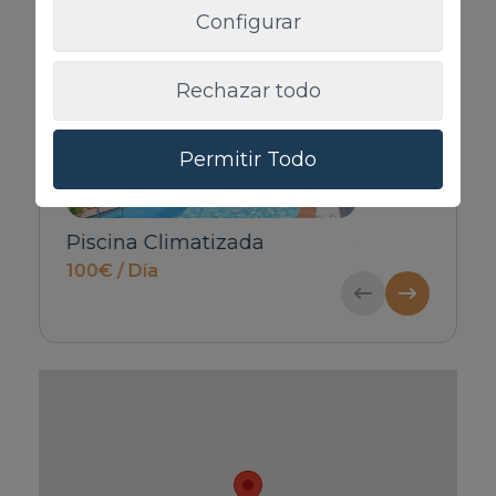
Servicios complementarios
Configurar
Rechazar todo
Permitir Todo
Cuna & Trona
Mascota
A consultar
100€ / Reserva