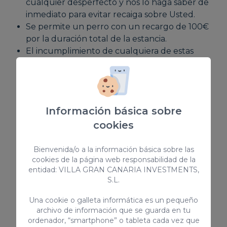
cualquier desperfecto y nos lo haga saber de
inmediato para evitar recaiga sobre Usted.
Se permite un perro con un recargo de 100€
por la duración total de la estancia.
El incumplimiento de cualquiera de estas
normas conlleva la total pérdida de la fianza
depositada.
Entrada tardía (Late Check in) disponible y
bajo petición conlleva los siguientes cargos:
Información básica sobre
** Entre 20:30 y 22:00 - 30€
cookies
** Entre 22:00 y 00:00 - 50€
** Entre 00:00 y 01:30 - 80€
Bienvenida/o a la información básica sobre las
cookies de la página web responsabilidad de la
Código de licencia turística regional para
entidad: VILLA GRAN CANARIA INVESTMENTS,
alquileres vacacionales: VV-35-1-0000629
S.L.
Número de registro nacional de Alquiler de
corta duración:
Una cookie o galleta informática es un pequeño
ESFCTU00003501200000283600000000000
archivo de información que se guarda en tu
ordenador, “smartphone” o tableta cada vez que
00VV-35-1-00006299