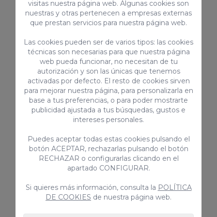
visitas nuestra página web. Algunas cookies son
nuestras y otras pertenecen a empresas externas
que prestan servicios para nuestra página web.
EQUIPAMIENTOS
Las cookies pueden ser de varios tipos: las cookies
técnicas son necesarias para que nuestra página
Patio / Terraza
web pueda funcionar, no necesitan de tu
autorización y son las únicas que tenemos
Tostadora
activadas por defecto. El resto de cookies sirven
Internet de alta velocidad
para mejorar nuestra página, para personalizarla en
Vitrocerámica
base a tus preferencias, o para poder mostrarte
Niños
publicidad ajustada a tus búsquedas, gustos e
Patio / Terraza techado
intereses personales.
Ventilador / Extractor
Puedes aceptar todas estas cookies pulsando el
Televisión
botón ACEPTAR, rechazarlas pulsando el botón
Hervidor agua
RECHAZAR o configurarlas clicando en el
apartado CONFIGURAR.
> VER TODOS
Si quieres más información, consulta la
POLÍTICA
DE COOKIES
de nuestra página web.