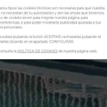
Canarias?
rios tipos: las cookies técnicas son necesarias para que nuestra
 no necesitan de tu autorización y son las únicas que tenemos
to de cookies sirven para mejorar nuestra página, para
preferencias, o para poder mostrarte publicidad ajustada a tus
es personales.
cookies pulsando el botón ACEPTAR, rechazarlas pulsando el
arlas clicando en el apartado CONFIGURAR.
consulta la
POLÍTICA DE COOKIES
de nuestra página web.