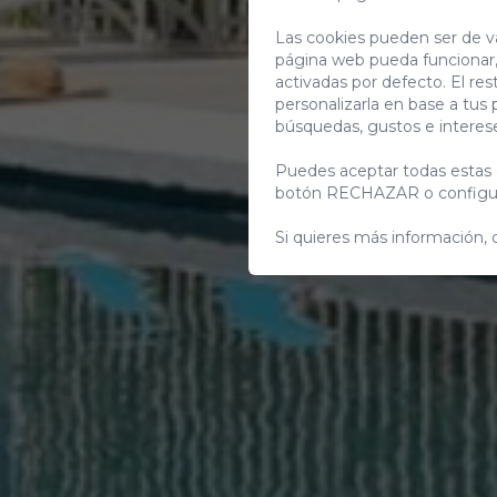
Las cookies pueden ser de va
página web pueda funcionar,
activadas por defecto. El res
personalizarla en base a tus 
búsquedas, gustos e interes
Puedes aceptar todas estas 
botón RECHAZAR o configur
Si quieres más información, 