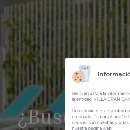
Informació
Bienvenida/o a la informació
la entidad: VILLA GRAN CA
¿Buscas ven
Una cookie o galleta inform
ordenador, “smartphone” o t
cookies son nuestras y otras
nuestra página web.