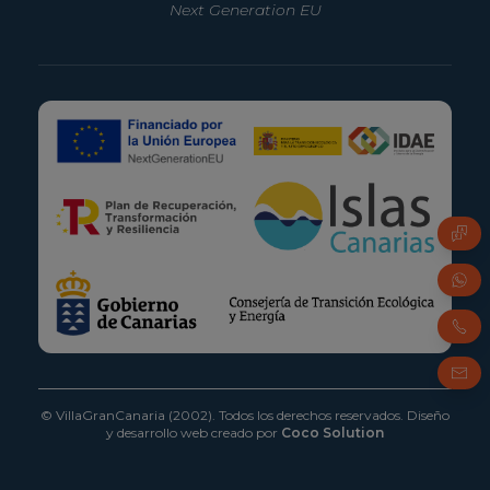
Next Generation EU
Pregu
Whats
Teléf
Corre
© VillaGranCanaria (2002). Todos los derechos reservados.
Diseño
y desarrollo web creado por
Coco Solution