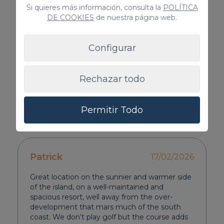
Si quieres más información, consulta la
POLÍTICA
DE COOKIES
de nuestra página web.
Configurar
Rechazar todo
Permitir Todo
Opiniones
Patrick
17/02/2026
Great location on the sunnier and warmer side
of the island, on a well-maintained and
spacious resort, well away from the over-
development that mars much of the south
coast. We don’t play golf but the course adds