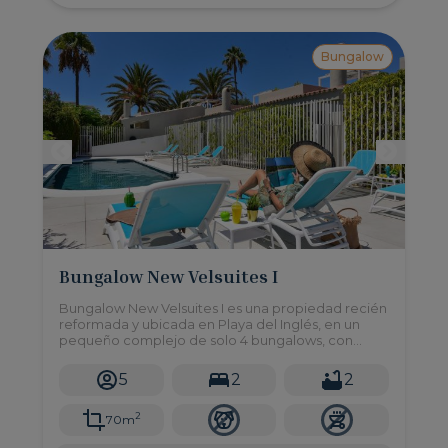
Bungalow
Bungalow New Velsuites I
Bungalow New Velsuites I es una propiedad recién
reformada y ubicada en Playa del Inglés, en un
pequeño complejo de solo 4 bungalows, con
acceso a una piscina compartida y 2 dormitorios
con capacidad para hasta 4 personas.
5
2
2
2
70m