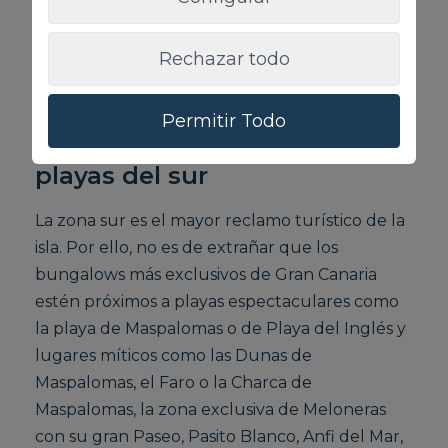
Canaria están en el sur de la isla,
concretamente en Playa del Inglés, donde se
Rechazar todo
puede disfrutar de las mejores características,
como las siguientes:
Permitir Todo
1. Cercanía con las mejores
playas del sur
La zona sur es el mayor reclamo turístico de la
isla. Por ello, no es de extrañar que los
bungalows más exclusivos de Gran Canaria
estén próximos a playas espectaculares como
la playa de Maspalomas o de Playa del Inglés y
lugares míticos como las Dunas de
Maspalomas, el Faro o la Charca de
Maspalomas, la zona exclusiva de Meloneras
con su gran Paseo, Pasito Blanco, Anfi del Mar,