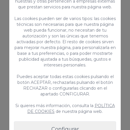
tipos para disfrutarlos en familia, en pareja o
nuestras y otras pertenecen a empresas externas
que prestan servicios para nuestra página web.
con amigos. Sin embargo, una de las mejores
opciones es alquilar un bungalow barato en
Las cookies pueden ser de varios tipos: las cookies
Playa del Inglés.
técnicas son necesarias para que nuestra página
web pueda funcionar, no necesitan de tu
autorización y son las únicas que tenemos
Todo el mundo tiene derecho a tener unas
activadas por defecto. El resto de cookies sirven
para mejorar nuestra página, para personalizarla en
vacaciones de la máxima calidad. Por ello, en
base a tus preferencias, o para poder mostrarte
nuestro catálogo ofrecemos bungalows más
publicidad ajustada a tus búsquedas, gustos e
accesibles y que no escatiman en servicios y
intereses personales.
características.
Puedes aceptar todas estas cookies pulsando el
botón ACEPTAR, rechazarlas pulsando el botón
¿Por qué alquilar un
RECHAZAR o configurarlas clicando en el
apartado CONFIGURAR.
Bungalow barato en
Si quieres más información, consulta la
POLÍTICA
Playa del Inglés?
DE COOKIES
de nuestra página web.
La mayoría de bungalows en la isla de Gran
Configurar