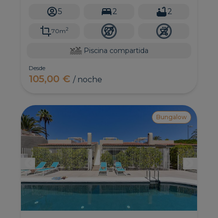
personas.
5
2
2
2
70m
Piscina compartida
Desde
105,00 €
/ noche
Bungalow