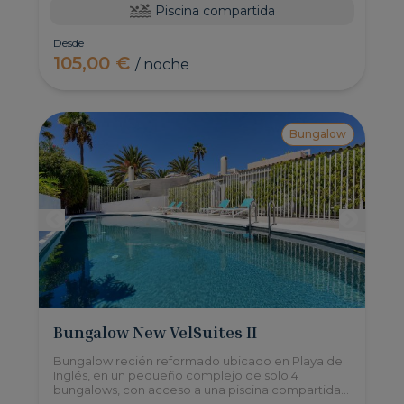
Piscina compartida
Desde
105,00 €
/ noche
Bungalow
Bungalow New VelSuites II
Bungalow recién reformado ubicado en Playa del
Inglés, en un pequeño complejo de solo 4
bungalows, con acceso a una piscina compartida y
2 Dormitorios con capacidad para hasta 5