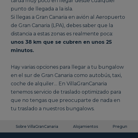
tarda muy poco en llegar desde cualquier
punto de llegada a la isla.
Si llegas a Gran Canaria en avión al Aeropuerto
de Gran Canaria (LPA), debes saber que la
distancia a estas zonas es realmente poca:
unos 38 km que se cubren en unos 25
minutos.
Hay varias opciones para llegar a tu bungalow
en el sur de Gran Canaria como autobús, taxi,
coche de alquiler… En VillaGranCanaria
tenemos servicio de traslado optimizado para
que no tengas que preocuparte de nada en
tu traslado a nuestros bungalows.
Sobre VillaGranCanaria
Alojamientos
Preguntas fr