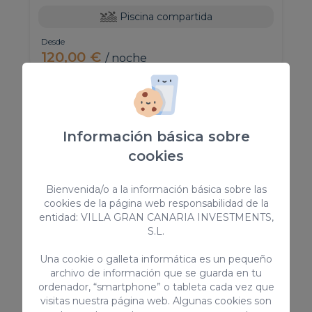
Piscina compartida
Desde
120,00 €
/ noche
Bungalows baratos en Playa del
Información básica sobre
Inglés
cookies
Nuestros Bungalows en Playa del Inglés están
Bienvenida/o a la información básica sobre las
completamente equipados y preparados para
cookies de la página web responsabilidad de la
entidad: VILLA GRAN CANARIA INVESTMENTS,
regalarte unas vacaciones inolvidables.
S.L.
¡Descúbrelos!
Una cookie o galleta informática es un pequeño
archivo de información que se guarda en tu
En VillaGranCanaria tenemos la mejor oferta
ordenador, “smartphone” o tableta cada vez que
de Bungalows en Playa del Inglés de diversos
visitas nuestra página web. Algunas cookies son