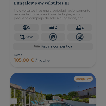
Bungalow New VelSuites III
New Velsuites III es una propiedad recientemente
renovada ubicada en Playa del Inglés, en un
pequeño complejo de solo 4 bungalows, con
acceso a una piscina compartida y 2 dormitorios
con capacidad hasta 5personas.
5
2
2
2
70m
Piscina compartida
Desde
105,00 €
/ noche
Bungalow