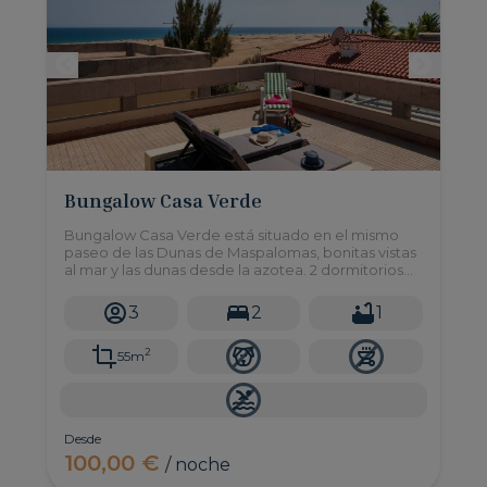
Bungalow Casa Verde
Bungalow Casa Verde está situado en el mismo
paseo de las Dunas de Maspalomas, bonitas vistas
al mar y las dunas desde la azotea. 2 dormitorios
para alojar hasta a 3 adultos.
3
2
1
2
55m
Desde
100,00 €
/ noche