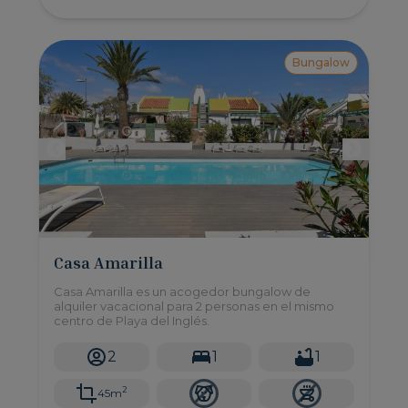
Bungalow
Casa Amarilla
Casa Amarilla es un acogedor bungalow de
alquiler vacacional para 2 personas en el mismo
centro de Playa del Inglés.
2
1
1
2
45m