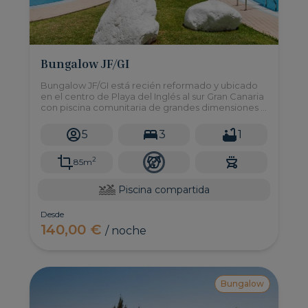
Bungalow JF/GI
Bungalow JF/GI está recién reformado y ubicado
en el centro de Playa del Inglés al sur Gran Canaria
con piscina comunitaria de grandes dimensiones y
3 dormitorios con capacidad para hasta 5
personas.
5
3
1
2
85m
Piscina compartida
Desde
140,00 €
/ noche
Bungalow