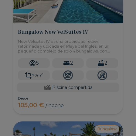
Bungalow New VelSuites IV
New Velsuites IV es una propiedad recién
reformada y ubicada en Playa del Inglés, en un
pequeño complejo de solo 4 bungalows, con
acceso a una piscina compartida y 2 dormitorios
con capacidad para hasta 5 personas.
5
2
2
2
70m
Piscina compartida
Desde
105,00 €
/ noche
Bungalow