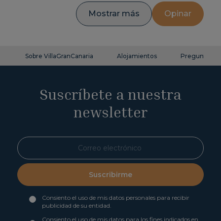
Mostrar más
Opinar
Sobre VillaGranCanaria
Alojamientos
Preguntas fr
Suscríbete a nuestra
newsletter
Suscribirme
Consiento el uso de mis datos personales para recibir
publicidad de su entidad.
Consiento el uso de mis datos para los fines indicados en