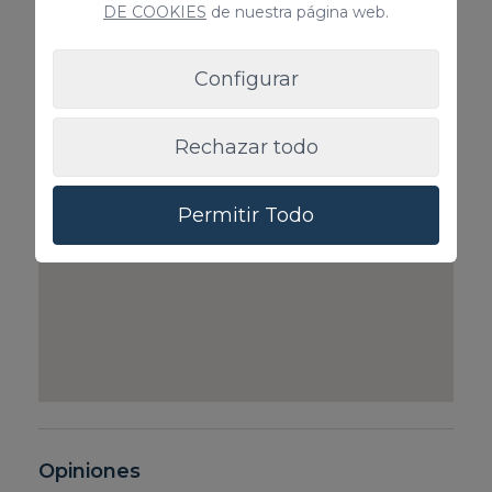
DE COOKIES
de nuestra página web.
100€ / Reserva
de 1 a 4 pasaj
73€ / Reserva
Configurar
Rechazar todo
Permitir Todo
Opiniones