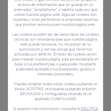
archivo de información que se guarda en tu
Tostadora
ordenador, “smartphone” o tableta cada vez que
Patio / Terraza techado
visitas nuestra página web. Algunas cookies son
Patio / Terraza
nuestras y otras pertenecen a empresas externas
Vitrocerámica
que prestan servicios para nuestra página web.
> VER TODOS
Las cookies pueden ser de varios tipos: las cookies
técnicas son necesarias para que nuestra página
web pueda funcionar, no necesitan de tu
autorización y son las únicas que tenemos
activadas por defecto. El resto de cookies sirven
Servicios complementarios
para mejorar nuestra página, para personalizarla en
base a tus preferencias, o para poder mostrarte
publicidad ajustada a tus búsquedas, gustos e
intereses personales.
Puedes aceptar todas estas cookies pulsando el
botón ACEPTAR, rechazarlas pulsando el botón
RECHAZAR o configurarlas clicando en el
apartado CONFIGURAR.
Si quieres más información, consulta la
POLÍTICA
Mascota
Traslado priv