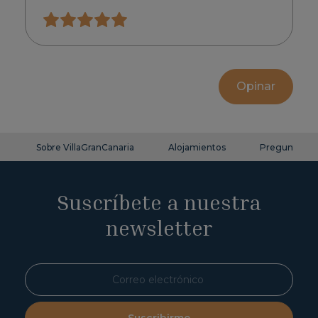
Opinar
Sobre VillaGranCanaria
Alojamientos
Preguntas fr
Suscríbete a nuestra
newsletter