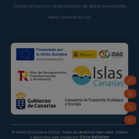
Compromiso con la protección de datos personales
Next Generation EU
Pregu
Whats
Teléf
Corre
© VillaGranCanaria (2002). Todos los derechos reservados.
Diseño
y desarrollo web creado por
Coco Solution