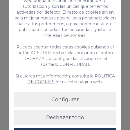
web pueda funcionar, no necesitan de tu
alquileres vacacionales: VV-35-1-0001933
autorización y son las únicas que tenemos
activadas por defecto. El resto de cookies sirven
Número de registro nacional de Alquiler de
para mejorar nuestra página, para personalizarla en
corta duración:
base a tus preferencias, o para poder mostrarte
ESFCTU000035012000315790000000000000
publicidad ajustada a tus búsquedas, gustos e
0VV-35-1-00019332
intereses personales.
Puedes aceptar todas estas cookies pulsando el
botón ACEPTAR, rechazarlas pulsando el botón
EQUIPAMIENTOS
RECHAZAR o configurarlas clicando en el
apartado CONFIGURAR.
Horno
Congelador
Si quieres más información, consulta la
POLÍTICA
Smart Tv con acceso a Internet
DE COOKIES
de nuestra página web.
Microondas
Patio / Terraza
Configurar
Tostadora
Vitrocerámica
Televisión
Rechazar todo
Ventilador / Extractor