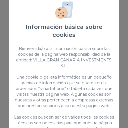
Se prohíbe fumar en el interior de las
viviendas. Únicamente permitido en terrazas
o balcones abiertos.
Se exige un depósito a modo de
Información básica sobre
fianza/garantía de 600€ para cubrir posibles
cookies
daños que se ocasionen. Se devolverá en el
plazo máximo de 72 horas después de la
Bienvenida/o a la información básica sobre las
salida y una vez se compruebe que está
cookies de la página web responsabilidad de la
todo correcto. Es por ello importante que a
entidad: VILLA GRAN CANARIA INVESTMENTS,
su entrada revise si hay cualquier
S.L.
desperfecto y nos lo haga saber de
Una cookie o galleta informática es un pequeño
inmediato para evitar recaiga sobre Usted.
archivo de información que se guarda en tu
Se permite un perro con un recargo de 100€
ordenador, “smartphone” o tableta cada vez que
por la duración total de la estancia.
visitas nuestra página web. Algunas cookies son
El incumplimiento de cualquiera de estas
nuestras y otras pertenecen a empresas externas
que prestan servicios para nuestra página web.
normas conlleva la total pérdida de la fianza
depositada.
Las cookies pueden ser de varios tipos: las cookies
técnicas son necesarias para que nuestra página
Código de licencia turística regional para