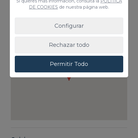
Si quieres más información, consulta la
POLÍTICA
Cuna & Trona
Mascota
DE COOKIES
de nuestra página web.
A consultar
100€ / Reserv
Configurar
Rechazar todo
Permitir Todo