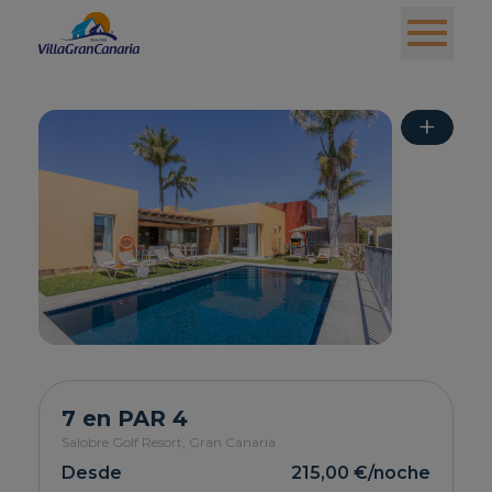
+
7 en PAR 4
Salobre Golf Resort,
Gran Canaria
Desde
215,00 €
/noche