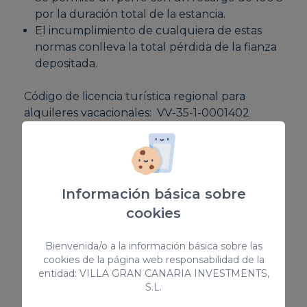
por la duración total de la estancia.
El incumplimiento de cualquiera de estas
normas conlleva la total pérdida de la fianza
depositada.
Código de licencia turística regional para
alquileres vacacionales: VV-35-1-0001402
Número de registro nacional de Alquiler de
corta duración:
ESFCTU00003501200047348300000000000
00VV-35-1-00014027
Información básica sobre
cookies
EQUIPAMIENTOS
Bienvenida/o a la información básica sobre las
Plancha / Tabla de planchar
cookies de la página web responsabilidad de la
Horno
entidad: VILLA GRAN CANARIA INVESTMENTS,
S.L.
Patio / Terraza
Televisión