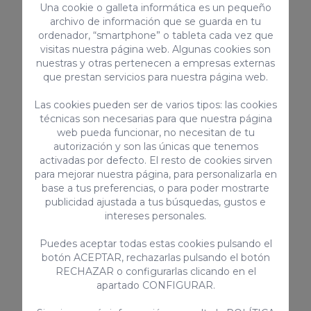
Una cookie o galleta informática es un pequeño
Congelador
archivo de información que se guarda en tu
Televisión por cable/satélite
ordenador, “smartphone” o tableta cada vez que
Microondas
visitas nuestra página web. Algunas cookies son
nuestras y otras pertenecen a empresas externas
Smart Tv con acceso a Internet
que prestan servicios para nuestra página web.
Vitrocerámica
Las cookies pueden ser de varios tipos: las cookies
> VER TODOS
técnicas son necesarias para que nuestra página
web pueda funcionar, no necesitan de tu
autorización y son las únicas que tenemos
activadas por defecto. El resto de cookies sirven
para mejorar nuestra página, para personalizarla en
Servicios complementarios
base a tus preferencias, o para poder mostrarte
publicidad ajustada a tus búsquedas, gustos e
intereses personales.
Puedes aceptar todas estas cookies pulsando el
botón ACEPTAR, rechazarlas pulsando el botón
RECHAZAR o configurarlas clicando en el
apartado CONFIGURAR.