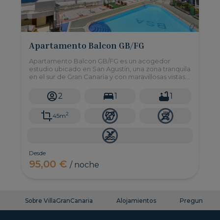
Apartamento Balcon GB/FG
Apartamento Balcon GB/FG es un acogedor
estudio ubicado en San Agustín, una zona tranquila
en el sur de Gran Canaria y con maravillosas vistas
al mar. Tendrán acceso a una gran piscina
comunitaria!
2
1
1
2
45m
Desde
95,00 €
/ noche
Sobre VillaGranCanaria
Alojamientos
Preguntas fr