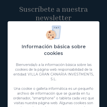
Suscríbete a nuestra
newsletter
Información básica sobre
Suscribirme
cookies
Consiento el uso de mis datos personales para recibir
publicidad de su entidad.
Bienvenida/o a la información básica sobre las
cookies de la página web responsabilidad de la
Consiento el uso de mis datos para los fines indicados en
la
política de privacidad
entidad: VILLA GRAN CANARIA INVESTMENTS,
S.L.
Puedes obtener más información sobre la protección de tus
datos personales a través del siguiente enlace:
Información
Una cookie o galleta informática es un pequeño
básica sobre protección de datos
archivo de información que se guarda en tu
ordenador, “smartphone” o tableta cada vez que
visitas nuestra página web. Algunas cookies son