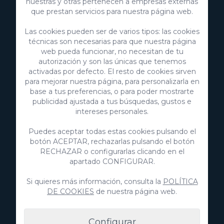
nuestras y otras pertenecen a empresas externas
que prestan servicios para nuestra página web.
Las cookies pueden ser de varios tipos: las cookies
técnicas son necesarias para que nuestra página
web pueda funcionar, no necesitan de tu
autorización y son las únicas que tenemos
activadas por defecto. El resto de cookies sirven
para mejorar nuestra página, para personalizarla en
base a tus preferencias, o para poder mostrarte
publicidad ajustada a tus búsquedas, gustos e
VillaGranCanaria Investments S.L.
intereses personales.
C/ Swing Los Lagos, 9
Puedes aceptar todas estas cookies pulsando el
Salobre Golf Resort
botón ACEPTAR, rechazarlas pulsando el botón
35100 Maspalomas, Gran Canaria
RECHAZAR o configurarlas clicando en el
Islas Canarias, España
apartado CONFIGURAR.
CIF:
B76226992
Si quieres más información, consulta la
POLÍTICA
info@villagrancanaria.com
DE COOKIES
de nuestra página web.
+34 928 380 457
+34 928 380 457
Configurar