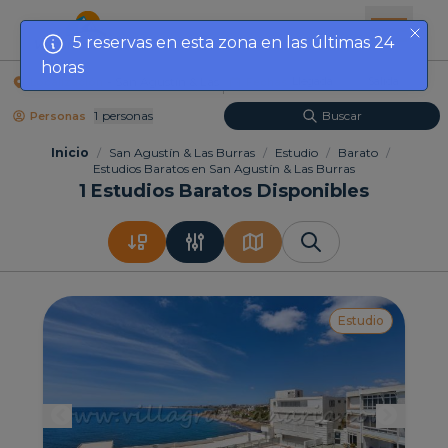
5 reservas en esta zona en las últimas 24
horas
Localización
Fechas
1
Personas
Buscar
Personas
Inicio
/
San Agustín & Las Burras
/
Estudio
/
Barato
/
Estudios Baratos en San Agustín & Las Burras
1
Estudios Baratos Disponibles
Estudio