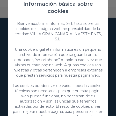
Información básica sobre
cookies
Sobre VillaGranCanaria
Alojamientos
Preguntas fr
Bienvenida/o a la información básica sobre las
cookies de la página web responsabilidad de la
Suscríbete a nuestra
entidad: VILLA GRAN CANARIA INVESTMENTS,
S.L.
newsletter
Una cookie o galleta informática es un pequeño
archivo de información que se guarda en tu
ordenador, “smartphone” o tableta cada vez que
visitas nuestra página web. Algunas cookies son
nuestras y otras pertenecen a empresas externas
Suscribirme
que prestan servicios para nuestra página web.
Las cookies pueden ser de varios tipos: las cookies
Consiento el uso de mis datos personales para recibir
técnicas son necesarias para que nuestra página
publicidad de su entidad.
web pueda funcionar, no necesitan de tu
Consiento el uso de mis datos para los fines indicados en
autorización y son las únicas que tenemos
la
política de privacidad
activadas por defecto. El resto de cookies sirven
Puedes obtener más información sobre la protección de tus
para mejorar nuestra página, para personalizarla en
datos personales a través del siguiente enlace:
Información