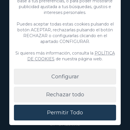
base a tus preferencias, o para poder mostrarte
básica sobre protección de datos
publicidad ajustada a tus búsquedas, gustos e
intereses personales.
Puedes aceptar todas estas cookies pulsando el
botón ACEPTAR, rechazarlas pulsando el botón
RECHAZAR o configurarlas clicando en el
apartado CONFIGURAR.
Si quieres más información, consulta la
POLÍTICA
DE COOKIES
de nuestra página web.
Configurar
VillaGranCanaria Investments S.L.
Rechazar todo
C/ Swing Los Lagos, 9
Salobre Golf Resort
35100 Maspalomas, Gran Canaria
Permitir Todo
Islas Canarias, España
CIF:
B76226992