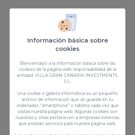
Y ahora que ya conoces una pequeña
muestra de las
mejores discotecas en
Gran Canaria ubicadas en la capital
,
vamos a ver otra selección de estupendos
Información básica sobre
locales al sur de la isla.
cookies
Bienvenida/o a la información básica sobre las
cookies de la página web responsabilidad de la
entidad: VILLA GRAN CANARIA INVESTMENTS,
S.L.
Una cookie o galleta informática es un pequeño
archivo de información que se guarda en tu
ordenador, “smartphone” o tableta cada vez que
visitas nuestra página web. Algunas cookies son
nuestras y otras pertenecen a empresas externas
que prestan servicios para nuestra página web.
Discotecas de Gran