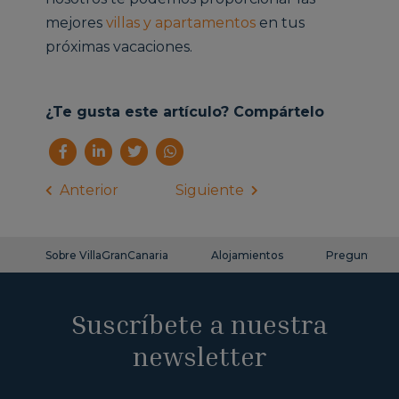
mejores
villas y apartamentos
en tus
próximas vacaciones.
¿Te gusta este artículo? Compártelo
Anterior
Siguiente
Sobre VillaGranCanaria
Alojamientos
Preguntas fr
Suscríbete a nuestra
newsletter