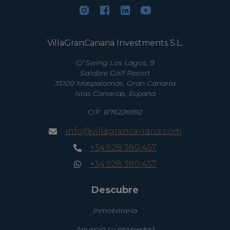
VillaGranCanaria Investments S.L.
C/ Swing Los Lagos, 9
Salobre Golf Resort
35100 Maspalomas, Gran Canaria
Islas Canarias, España
CIF:
B76226992
info@villagrancanaria.com
+34 928 380 457
+34 928 380 457
Descubre
Inmobiliaria
Anuncia tu propiedad