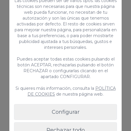
Las cookies pueden ser de varios tipos: las cookies
Canaria al sur de la isla
técnicas son necesarias para que nuestra página
web pueda funcionar, no necesitan de tu
autorización y son las únicas que tenemos
activadas por defecto. El resto de cookies sirven
Al sur del litoral, y principalmente en la
para mejorar nuestra página, para personalizarla en
zona en donde se encuentran
las playas
base a tus preferencias, o para poder mostrarte
publicidad ajustada a tus búsquedas, gustos e
más bonitas
de esta parte de la isla.
intereses personales.
Puedes aceptar todas estas cookies pulsando el
Encontrarás un gran ambiente durante las
botón ACEPTAR, rechazarlas pulsando el botón
24 horas del día, para que borres la palabra
RECHAZAR o configurarlas clicando en el
aburrimiento de tu mente.
apartado CONFIGURAR.
Si quieres más información, consulta la
POLÍTICA
Además, es muy fácil localizar las grandes
DE COOKIES
de nuestra página web.
zonas de marcha en Gran Canaria
y
locales nocturnos.
Configurar
A medida que vayas paseando por los
Rechazar todo
lugares en los que se encuentra el