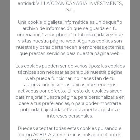
entidad: VILLA GRAN CANARIA INVESTMENTS,
Tipo:
Piscina exterior compartida
S.L.
Disponibilidad:
Abierta todo el año
Entorno:
Complejo residencial tranquilo
Una cookie o galleta informática es un pequeño
archivo de información que se guarda en tu
ordenador, “smartphone” o tableta cada vez que
visitas nuestra página web. Algunas cookies son
nuestras y otras pertenecen a empresas externas
Servicios incluidos en Campo Golf 1
que prestan servicios para nuestra página web.
Recibimiento y entrega de llaves en
Las cookies pueden ser de varios tipos: las cookies
persona hasta las 20:00.
técnicas son necesarias para que nuestra página
Limpieza semanal (para estancias
web pueda funcionar, no necesitan de tu
autorización y son las únicas que tenemos
superiores a 8 noches), incluyendo
activadas por defecto. El resto de cookies sirven
cambio de ropa de cama y toallas.
para mejorar nuestra página, para personalizarla en
Cuna y trona disponibles bajo petición
base a tus preferencias, o para poder mostrarte
publicidad ajustada a tus búsquedas, gustos e
para niños menores de 2 años.
intereses personales.
Condiciones
Puedes aceptar todas estas cookies pulsando el
botón ACEPTAR, rechazarlas pulsando el botón
Edificio residencial: fiestas, eventos o