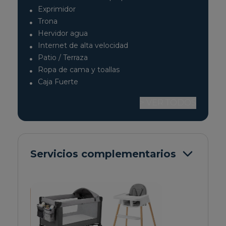
Exprimidor
Trona
Hervidor agua
Internet de alta velocidad
Patio / Terraza
Ropa de cama y toallas
Caja Fuerte
> VER TODOS
Servicios complementarios