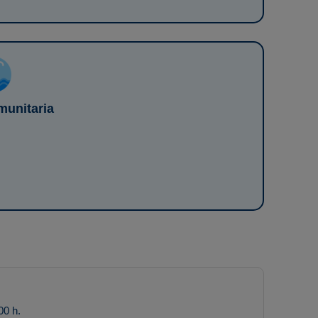
munitaria
00 h.