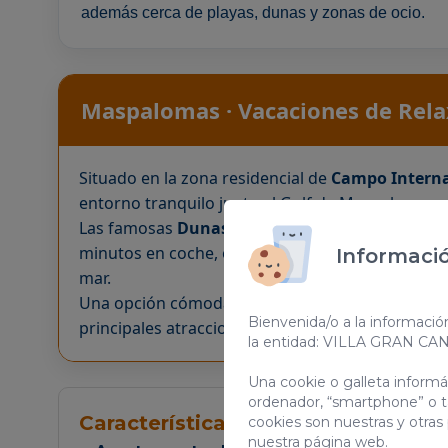
además cerca de playas, dunas y zonas de ocio.
Maspalomas · Vacaciones de Rela
Situado en la zona residencial de
Campo Interna
entorno tranquilo junto al Golf de Maspalomas.
Las famosas
Dunas de Maspalomas
,
Playa del 
minutos en coche, ofreciendo zonas comerciales,
Informació
mar.
Una opción cómoda para huéspedes que buscan al
Bienvenida/o a la informació
principales atracciones turísticas.
la entidad: VILLA GRAN CA
Una cookie o galleta inform
ordenador, “smartphone” o t
Características del alojamiento
cookies son nuestras y otras
nuestra página web.