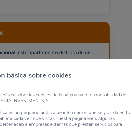
x
cional
, este apartamento disfruta de un
Inglés
y
Meloneras
se encuentran a pocos
 restaurantes y agradables paseos junto al
n básica sobre cookies
ojamiento tranquilo con fácil acceso a las
n básica sobre las cookies de la página web responsabilidad de
NARIA INVESTMENTS, S.L.
ática es un pequeño archivo de información que se guarda en tu
ableta cada vez que visitas nuestra página web. Algunas
 pertenecen a empresas externas que prestan servicios para