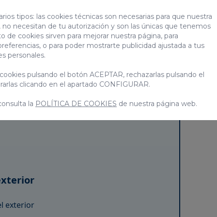
2 huéspedes.
rios tipos: las cookies técnicas son necesarias para que nuestra
 no necesitan de tu autorización y son las únicas que tenemos
to de cookies sirven para mejorar nuestra página, para
preferencias, o para poder mostrarte publicidad ajustada a tus
zada
.
es personales.
uilo
.
cookies pulsando el botón ACEPTAR, rechazarlas pulsando el
nCanaria
.
arlas clicando en el apartado CONFIGURAR.
consulta la
POLÍTICA DE COOKIES
de nuestra página web.
exterior
l exterior