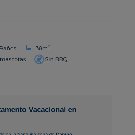
2
 Baños
38m
 mascotas
Sin BBQ
amento Vacacional en
o en la tranquila zona de
Campo