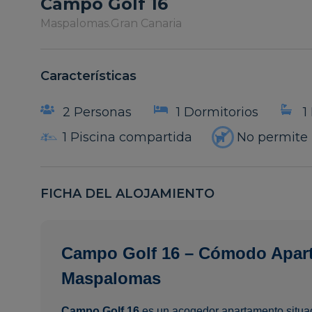
Campo Golf 16
Maspalomas.
Gran Canaria
Características
2 Personas
1 Dormitorios
1
1 Piscina compartida
No permite
FICHA DEL ALOJAMIENTO
Campo Golf 16 – Cómodo Apart
Maspalomas
Campo Golf 16
es un acogedor apartamento situad