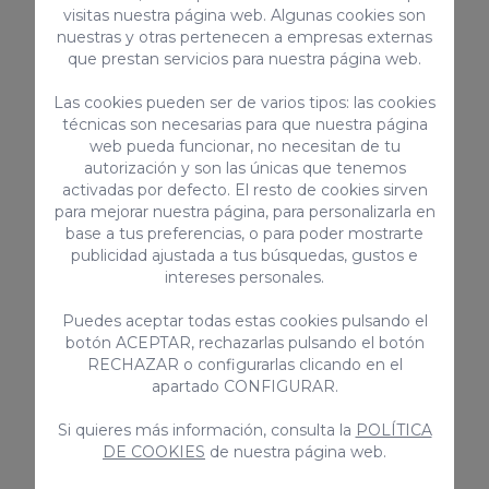
Accueil personnalisé et remise des clés jusqu’à
visitas nuestra página web. Algunas cookies son
nuestras y otras pertenecen a empresas externas
20h00.
que prestan servicios para nuestra página web.
Service de ménage hebdomadaire (pour les
séjours de plus de 8 nuits), incluant le
Las cookies pueden ser de varios tipos: las cookies
técnicas son necesarias para que nuestra página
changement des draps et serviettes.
web pueda funcionar, no necesitan de tu
Lit bébé et chaise haute disponibles sur
autorización y son las únicas que tenemos
demande pour les enfants de moins de 2 ans.
activadas por defecto. El resto de cookies sirven
para mejorar nuestra página, para personalizarla en
base a tus preferencias, o para poder mostrarte
Conditions
publicidad ajustada a tus búsquedas, gustos e
Résidence résidentielle : les fêtes, événements
intereses personales.
ou toute activité pouvant déranger les autres
Puedes aceptar todas estas cookies pulsando el
clients ou voisins sont strictement interdits.
botón ACEPTAR, rechazarlas pulsando el botón
Le dépassement du nombre de personnes
RECHAZAR o configurarlas clicando en el
apartado CONFIGURAR.
confirmé dans la réservation est strictement
interdit (sauf autorisation préalable).
Si quieres más información, consulta la
POLÍTICA
DE COOKIES
de nuestra página web.
Il est interdit de fumer à l’intérieur du logement. Il
est uniquement permis de fumer sur les