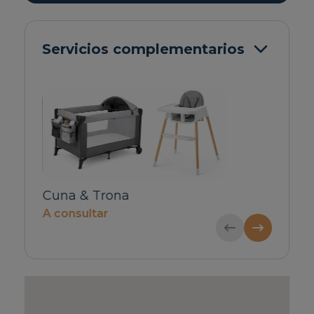
Servicios complementarios
)
Cuna & Trona
Traslado privado
A consultar
de 1 a 4 pasajero
63€ / Reserva