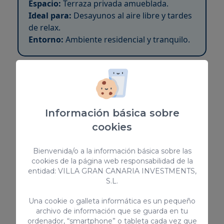
Espacio:
Terraza privada amueblada.
Ideal para:
Desayunos al aire libre y tardes
de relax.
Entorno:
Ambiente residencial y tranquilo.
Información básica sobre
Piscina comunitaria climatizada
cookies
Tipo:
Piscina exterior compartida
Bienvenida/o a la información básica sobre las
Climatización:
Disponible durante todo el año
cookies de la página web responsabilidad de la
Entorno:
Complejo residencial tranquilo
entidad: VILLA GRAN CANARIA INVESTMENTS,
S.L.
Una cookie o galleta informática es un pequeño
archivo de información que se guarda en tu
Services inclus au Campo Golf 5
ordenador, “smartphone” o tableta cada vez que