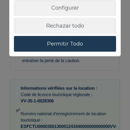
terrasses ouvertes.
Configurar
Animaux non admis.
Une
caution remboursable
de
350€
est
Rechazar todo
demandée.
Nous recommandons de signaler tout dommage
Permitir Todo
préexistant lors du check-in.
Le non-respect du règlement intérieur peut
entraîner la perte de la caution.
Informations vérifiées sur la location :
Code de licence touristique régionale :
VV-35-1-0028306
✅
Numéro national d’enregistrement de location
touristique :
ESFCTU0000350130001243440000000000000VV-