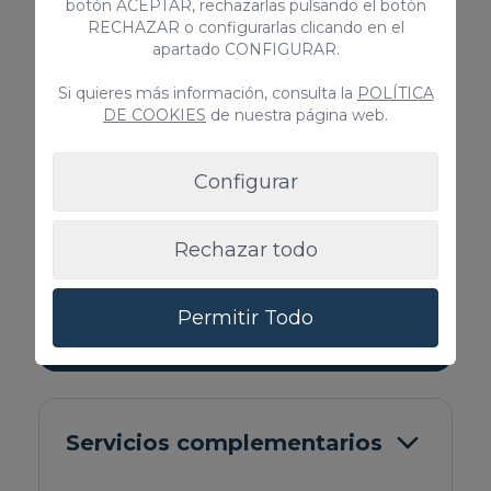
botón ACEPTAR, rechazarlas pulsando el botón
RECHAZAR o configurarlas clicando en el
EQUIPAMIENTOS
apartado CONFIGURAR.
Trona
Si quieres más información, consulta la
POLÍTICA
Ropa de cama y toallas
DE COOKIES
de nuestra página web.
Televisión por cable/satélite
Patio / Terraza techado
Configurar
Nevera
Mascotas no permitidas
Plancha / Tabla de planchar
Rechazar todo
Horno
Congelador
Permitir Todo
> VER TODOS
Servicios complementarios