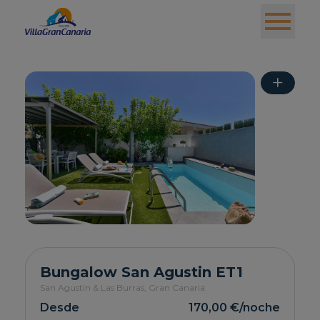
+
Bungalow San Agustin ET1
San Agustín & Las Burras,
Gran Canaria
Desde
170,00 €
/noche