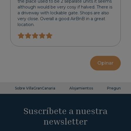
the place used to be 2 separate units it seems
although would be very cosy if halved. There is
a driveway with lockable gate. Shops are also
very close. Overall a good AirBnB in a great
location.
Opinar
Sobre VillaGranCanaria
Alojamientos
Preguntas fr
Suscríbete a nuestra
newsletter