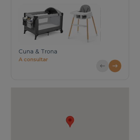
Traslado privado (Llegada)
Traslado priv
de 1 a 4 pasajeros
5 a 6 pasajer
52€ / Reserva
63€ / Reserva