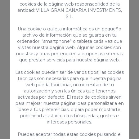
actividades que puedan molestar a vecinos o
cookies de la página web responsabilidad de la
huéspedes están estrictamente prohibidos.
entidad: VILLA GRAN CANARIA INVESTMENTS,
S.L.
No está permitido superar el número de
huéspedes confirmados salvo autorización
Una cookie o galleta informática es un pequeño
previa.
archivo de información que se guarda en tu
ordenador, “smartphone” o tableta cada vez que
Prohibido fumar en el interior del alojamiento.
visitas nuestra página web. Algunas cookies son
Solo se permite fumar en terrazas o balcones
nuestras y otras pertenecen a empresas externas
que prestan servicios para nuestra página web.
exteriores.
Se requiere una
fianza reembolsable de 400€
.
Las cookies pueden ser de varios tipos: las cookies
Recomendamos informar de cualquier
técnicas son necesarias para que nuestra página
web pueda funcionar, no necesitan de tu
desperfecto existente en el momento del check-
autorización y son las únicas que tenemos
in.
activadas por defecto. El resto de cookies sirven
El incumplimiento de las normas puede
para mejorar nuestra página, para personalizarla en
base a tus preferencias, o para poder mostrarte
conllevar la pérdida de la fianza.
publicidad ajustada a tus búsquedas, gustos e
intereses personales.
Puedes aceptar todas estas cookies pulsando el