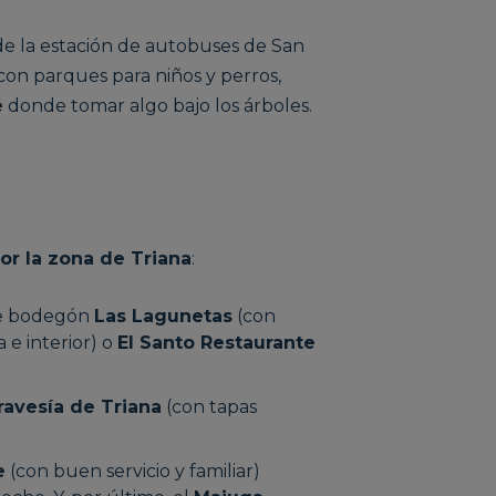
de la estación de autobuses de San
a con parques para niños y perros,
é
donde tomar algo bajo los árboles.
r la zona de Triana
:
te bodegón
Las Lagunetas
(con
 e interior) o
El Santo Restaurante
ravesía de Triana
(con tapas
e
(con buen servicio y familiar)