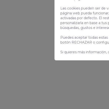
Las cookies pueden ser de va
página web pueda funcionar,
activadas por defecto. El res
personalizarla en base a tus 
búsquedas, gustos e interes
Puedes aceptar todas estas 
botón RECHAZAR o configur
Si quieres más información, 