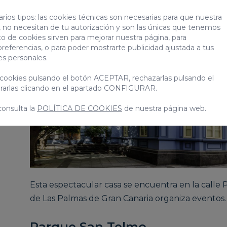
rios tipos: las cookies técnicas son necesarias para que nuestra
 no necesitan de tu autorización y son las únicas que tenemos
to de cookies sirven para mejorar nuestra página, para
preferencias, o para poder mostrarte publicidad ajustada a tus
es personales.
cookies pulsando el botón ACEPTAR, rechazarlas pulsando el
arlas clicando en el apartado CONFIGURAR.
consulta la
POLÍTICA DE COOKIES
de nuestra página web.
Esta espectacular casa se encuentra en la calle
de Las Palmas de Gran Canaria organiza eventos
Parque San Telmo