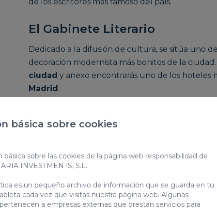
de los escritores más famoso del país.
El Gabinete Literario
Dedicado a la difusión de cultura, se sitúa uno de 
decoración modernista más bonitos de la ciudad.
ciudad
y anexo encontrarás uno de los hoteles 
Madrid
.
Al lado se encuentra la importante
Plaza de Ca
n básica sobre cookies
un parque para niños y una escultura que conme
la capital de Gran Canaria. Cerca también está la
estilo colonial.
n básica sobre las cookies de la página web responsabilidad de
NARIA INVESTMENTS, S.L.
Palacete Rodríguez Quegles
ática es un pequeño archivo de información que se guarda en tu
ableta cada vez que visitas nuestra página web. Algunas
 pertenecen a empresas externas que prestan servicios para