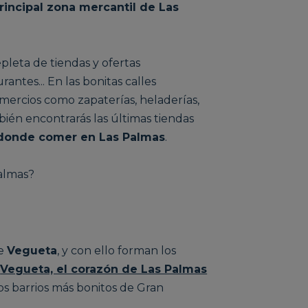
rincipal zona mercantil de Las
epleta de tiendas y ofertas
rantes... En las bonitas calles
ercios como zapaterías, heladerías,
ién encontrarás las últimas tiendas
 donde comer en Las Palmas
.
Palmas?
de
Vegueta
, y con ello forman los
s
Vegueta, el corazón de Las Palmas
los barrios más bonitos de Gran