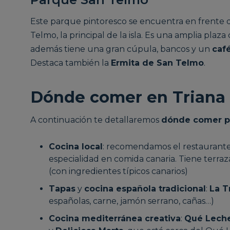
Este parque pintoresco se encuentra en frente 
Telmo, la principal de la isla. Es una amplia plaz
además tiene una gran cúpula, bancos y un
caf
Destaca también la
Ermita de San Telmo
.
Dónde comer en Triana
A continuación te detallaremos
dónde comer po
Cocina local
: recomendamos el restauran
especialidad en comida canaria. Tiene terraza
(con ingredientes típicos canarios)
Tapas
y
cocina española tradicional
:
La T
españolas, carne, jamón serrano, cañas…)
Cocina mediterránea creativa
:
Qué Lech