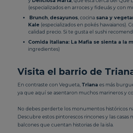
y
Deliciosa Marta
, que está cerca del Qué L
(especializados en arroces y fideuás y con m
Brunch
,
desayunos
, cocina
sana y vegeta
Kale
(especializados en pokés hawaianos). 
calidad precio. Si te gusta el sushi recome
Comida italiana: La Mafia se sienta a la 
ingredientes)
Visita el barrio de Trian
En contraste con Vegueta,
Triana
es más burgués
ya que aquí se asentaron muchos marineros y c
No debes perderte los monumentos históricos na
Descubre estos pintorescos rincones y las casas no
balcones que cuentan historias de la isla.