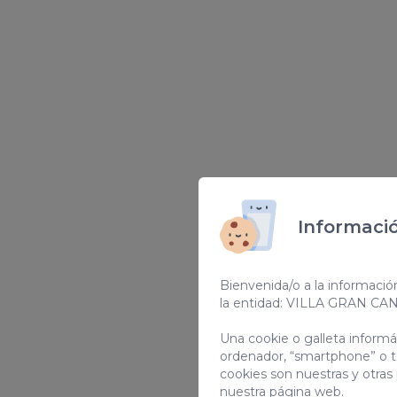
Informació
Bienvenida/o a la informació
la entidad: VILLA GRAN CA
Una cookie o galleta inform
ordenador, “smartphone” o t
cookies son nuestras y otras
nuestra página web.