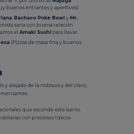
eche. Y, por último, el
Majuga
uy buenos entrantes y aperitivos)
riana
:
Bachaco Poke Bowl
y
Mr.
Comida sana con buena relación
ndamos el
Amaki Sushi
para llevar.
mesa
(Pizzas de masa fina y buenos
a
 y alejado de la nobleza y del clero,
omerciantes.
cionales que esconde este barrio.
biliarias con preciosos típicos