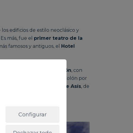
los edificios de estilo neoclásico y
 Es más, fue el
primer teatro de la
más famosos y antiguos, el
Hotel
raisco
y la
Alameda de Colón
, con
mora el paso de Cristóbal Colón por
Iglesia de San Francisco de Asís
, de
Configurar