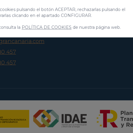
s, 9
Anuncia tu propiedad
Experiencias
rt
cookies pulsando el botón ACEPTAR, rechazarlas pulsando el
Sobre nosotros
, Gran Canaria
arlas clicando en el apartado CONFIGURAR.
spaña
consulta la
POLÍTICA DE COOKIES
de nuestra página web.
agrancanaria.com
80 457
80 457