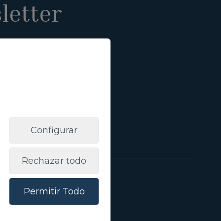
letter
Suscribirme
d
e enlace:
Información básica
Configurar
Rechazar todo
Permitir Todo
Canaria
Ayuda
Como reservar