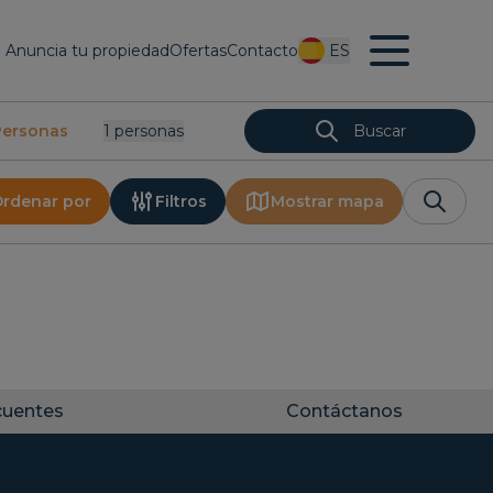
Anuncia tu propiedad
Ofertas
Contacto
ES
Personas
1
Personas
Buscar
rdenar por
Filtros
Mostrar mapa
cuentes
Contáctanos