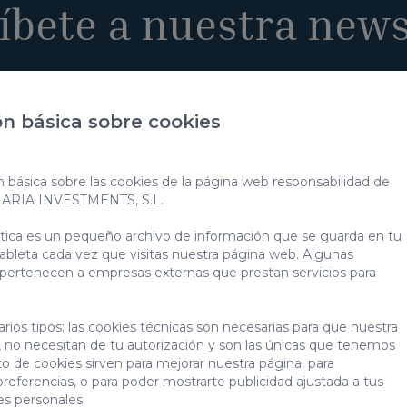
íbete a nuestra news
n básica sobre cookies
o de mis datos personales para recibir publicidad de su entidad.
n básica sobre las cookies de la página web responsabilidad de
o de mis datos para los fines indicados en la
política de privacida
NARIA INVESTMENTS, S.L.
 información sobre la protección de tus datos personales a través del siguient
e datos
ática es un pequeño archivo de información que se guarda en tu
ableta cada vez que visitas nuestra página web. Algunas
 pertenecen a empresas externas que prestan servicios para
rios tipos: las cookies técnicas son necesarias para que nuestra
 no necesitan de tu autorización y son las únicas que tenemos
a Investments
Descubre
Villa Gran 
to de cookies sirven para mejorar nuestra página, para
preferencias, o para poder mostrarte publicidad ajustada a tus
Inmobiliaria
Blog
es personales.