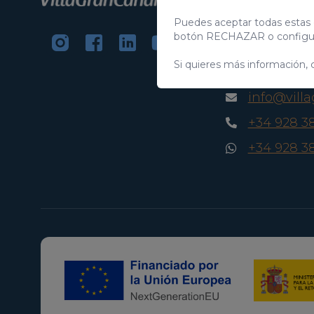
C/ Swing Los Lago
Salobre Golf Reso
Puedes aceptar todas estas 
35100 Maspalomas
botón RECHAZAR o configur
Islas Canarias, E
Si quieres más información, 
CIF:
B76226992
info@vill
+34 928 3
+34 928 3