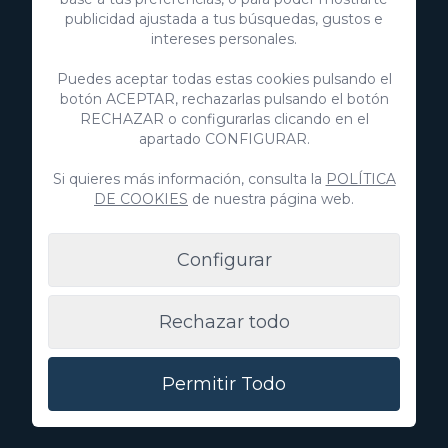
info@villagrancanaria.com
publicidad ajustada a tus búsquedas, gustos e
intereses personales.
+34 928 380 457
+34 928 380 457
Puedes aceptar todas estas cookies pulsando el
botón ACEPTAR, rechazarlas pulsando el botón
RECHAZAR o configurarlas clicando en el
Descubre
apartado CONFIGURAR.
Inmobiliaria
Si quieres más información, consulta la
POLÍTICA
DE COOKIES
de nuestra página web.
Anuncia tu propiedad
Configurar
Villa Gran Canaria
Rechazar todo
Blog
Experiencias
Permitir Todo
Sobre nosotros