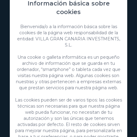
básica sobre protección de datos
Información básica sobre
cookies
Bienvenida/o a la información básica sobre las
cookies de la página web responsabilidad de la
entidad: VILLA GRAN CANARIA INVESTMENTS,
S.L.
Una cookie o galleta informática es un pequeño
archivo de información que se guarda en tu
ordenador, “smartphone” o tableta cada vez que
visitas nuestra página web. Algunas cookies son
nuestras y otras pertenecen a empresas externas
VillaGranCanaria Investments S.L.
que prestan servicios para nuestra página web.
C/ Swing Los Lagos, 9
Las cookies pueden ser de varios tipos: las cookies
Salobre Golf Resort
técnicas son necesarias para que nuestra página
35100 Maspalomas, Gran Canaria
web pueda funcionar, no necesitan de tu
Islas Canarias, España
autorización y son las únicas que tenemos
activadas por defecto. El resto de cookies sirven
CIF:
B76226992
para mejorar nuestra página, para personalizarla en
base a tus preferencias, o para poder mostrarte