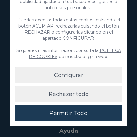
publicidad ajustada a tus búsquedas, gustos e
+34 928 380 457
intereses personales.
+34 928 380 457
Puedes aceptar todas estas cookies pulsando el
botón ACEPTAR, rechazarlas pulsando el botón
Descubre
RECHAZAR o configurarlas clicando en el
apartado CONFIGURAR.
Inmobiliaria
Si quieres más información, consulta la
POLÍTICA
Anuncia tu propiedad
DE COOKIES
de nuestra página web.
Configurar
Villa Gran Canaria
Rechazar todo
Blog
Experiencias
Permitir Todo
Sobre nosotros
Ayuda