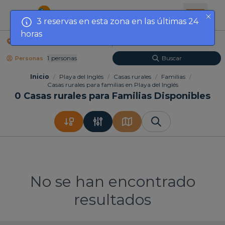
3 reservas en esta zona en las últimas 24
horas
Localización
Fechas
1
Personas
Buscar
Personas
Inicio
/
Playa del Inglés
/
Casas rurales
/
Familias
/
Casas rurales para familias en Playa del Inglés
0
Casas rurales para Familias Disponibles
No se han encontrado
resultados