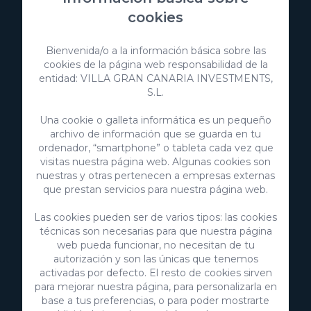
cookies
Bienvenida/o a la información básica sobre las
cookies de la página web responsabilidad de la
entidad: VILLA GRAN CANARIA INVESTMENTS,
S.L.
Una cookie o galleta informática es un pequeño
archivo de información que se guarda en tu
ordenador, “smartphone” o tableta cada vez que
visitas nuestra página web. Algunas cookies son
nuestras y otras pertenecen a empresas externas
VillaGranCanaria Investments S.L.
que prestan servicios para nuestra página web.
C/ Swing Los Lagos, 9
Las cookies pueden ser de varios tipos: las cookies
Salobre Golf Resort
técnicas son necesarias para que nuestra página
35100 Maspalomas, Gran Canaria
web pueda funcionar, no necesitan de tu
Islas Canarias, España
autorización y son las únicas que tenemos
CIF:
B76226992
activadas por defecto. El resto de cookies sirven
para mejorar nuestra página, para personalizarla en
info@villagrancanaria.com
base a tus preferencias, o para poder mostrarte