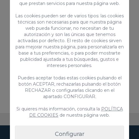
que prestan servicios para nuestra página web.
Barbacoas
Las cookies pueden ser de varios tipos: las cookies
técnicas son necesarias para que nuestra página
*Los equipamientos pueden variar de una villa
web pueda funcionar, no necesitan de tu
a otra.
autorización y son las únicas que tenemos
activadas por defecto. El resto de cookies sirven
para mejorar nuestra página, para personalizarla en
En resumidas cuentas, Sonnenland es el lugar
base a tus preferencias, o para poder mostrarte
publicidad ajustada a tus búsquedas, gustos e
perfecto para disfrutar de unas vacaciones de
intereses personales.
lujo en Gran Canaria. Con sus lujosas villas, sus
comodidades y servicios, y su ubicación cerca
Puedes aceptar todas estas cookies pulsando el
botón ACEPTAR, rechazarlas pulsando el botón
de atracciones y actividades, Sonnenland es la
RECHAZAR o configurarlas clicando en el
opción ideal para todos aquellos que buscan
apartado CONFIGURAR.
un alojamiento de lujo para sus vacaciones.
Si quieres más información, consulta la
POLÍTICA
DE COOKIES
de nuestra página web.
Sobre VillaGranCanaria
Alojamientos
Preguntas fr
Configurar