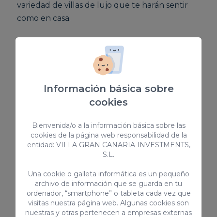
variedad de villas de lujo que te harán sentir
como en casa.
Nuestras villas están equipadas con todo lo
necesario para disfrutar de unas vacaciones de
lujo inolvidables. Las villas cuentan con cocinas
totalmente equipadas, comedores amplios,
Información básica sobre
patios y jardines y piscinas privadas.
cookies
Además,
nuestras villas
ofrecen una variedad
Bienvenida/o a la información básica sobre las
cookies de la página web responsabilidad de la
de comodidades y servicios de lujo como:
entidad: VILLA GRAN CANARIA INVESTMENTS,
S.L.
Gimnasio
Una cookie o galleta informática es un pequeño
Spa
archivo de información que se guarda en tu
ordenador, “smartphone” o tableta cada vez que
Zona de aparcamiento
visitas nuestra página web. Algunas cookies son
Piscina privada
nuestras y otras pertenecen a empresas externas