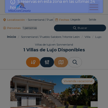
horas
Localización
Fechas
1
Personas
Buscar
Personas
Inicio
/
Sonnenland / Pueblo Salobre / Monte León
/
Villa
/
Lujo
/
Villas de lujo en Sonnenland
1
Villas de Lujo Disponibles
Vivienda vacacional