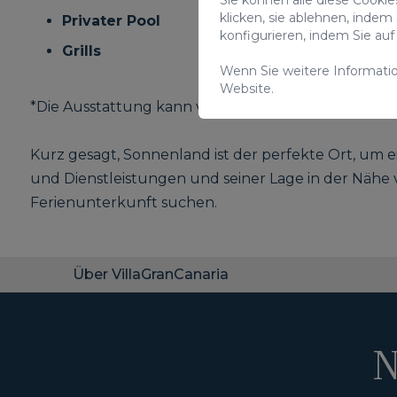
klicken, sie ablehnen, indem
Privater Pool
konfigurieren, indem Sie a
Grills
Wenn Sie weitere Informati
Website.
*Die Ausstattung kann von Villa zu Villa variieren.
Kurz gesagt, Sonnenland ist der perfekte Ort, um e
und Dienstleistungen und seiner Lage in der Nähe vo
Ferienunterkunft suchen.
Über VillaGranCanaria
N