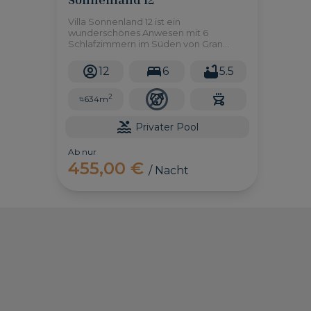
Villa Sonnenland 12 ist ein
wunderschönes Anwesen mit 6
Schlafzimmern im Süden von Gran
Canaria, das bis zu 12 Personen
beherbergen kann. Es besitzt einen
12
6
5.5
großen privaten Swimmingpool und
einen großen Garten.
2
634m
Privater Pool
Ab nur
455,00 €
/ Nacht