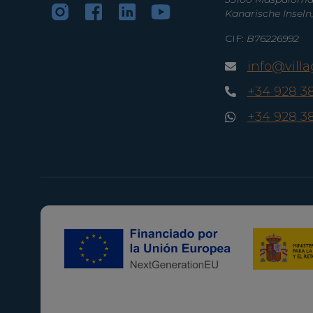
Kanarische Inseln
CIF:
B76226992
info@vill
+34 928 3
+34 928 3