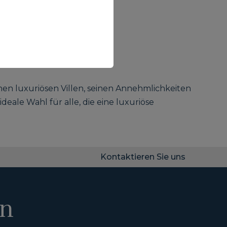
nen luxuriösen Villen, seinen Annehmlichkeiten
eale Wahl für alle, die eine luxuriöse
Kontaktieren Sie uns
en