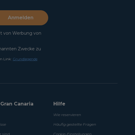
Anmelden
lt von Werbung von
annten Zwecke zu
m Link:
Grundlegende
a Gran Canaria
Hilfe
Wie reservieren
isse
Häufig gestellte Fragen
r sind
Cookie-Einstellungen