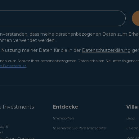
einverstanden, dass meine personenbezogenen Daten zum Erha
hmen verwendet werden.
 Nutzung meiner Daten für die in der
Datenschutzerklärung
gen
onen zum Schutz Ihrer personenbezogenen Daten erhalten Sie unter folgende
m Datenschutz
a Investments
Entdecke
Vill
Immobilien
Blog
s, 9
Inserieren Sie Ihre Immobilie
Erlebn
rt
Wer wi
, Gran Canaria