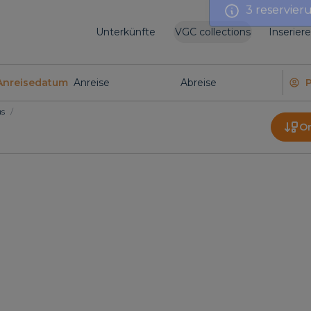
Unterkünfte
VGC collections
Inserier
Anreisedatum
us
/
O