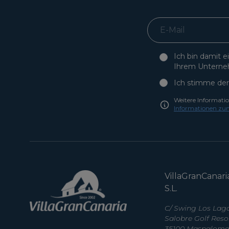
Ich bin damit 
Ihrem Unterne
Ich stimme der
Weitere Informati
Informationen zu
VillaGranCanari
S.L.
C/ Swing Los Lago
Salobre Golf Reso
35100 Maspalomas