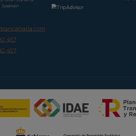
, Spanien
agrancanaria.com
80 457
80 457