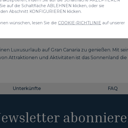
 Sie auf die Schaltfläche ABLEHNEN klicken, oder sie
uf den Abschnitt KONFIGURIEREN klicken.
onen wünschen, lesen Sie die
COOKIE-RICHTLINIE
auf unserer
inen Luxusurlaub auf Gran Canaria zu genießen. Mit sei
n Attraktionen und Aktivitäten ist das Sonnenland die id
Unterkünfte
FAQ
ewsletter abonnier