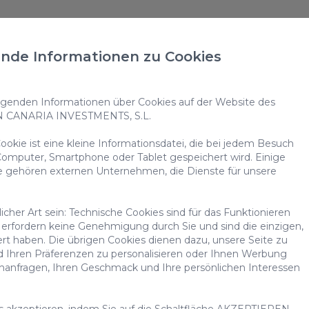
nde Informationen zu Cookies
erienhaus in Sonnenland,
enden Informationen über Cookies auf der Website des
inen nächsten Urlaub auf Gran Canaria? Dann bist du be
N CANARIA INVESTMENTS, S.L.
 du dich wie zu Hause fühlen wirst.
okie ist eine kleine Informationsdatei, die bei jedem Besuch
omputer, Smartphone oder Tablet gespeichert wird. Einige
für einen unvergesslichen Luxusurlaub benötigst. Unser
e gehören externen Unternehmen, die Dienste für unsere
 sowie privater Pools.
cher Art sein: Technische Cookies sind für das Funktionieren
von luxuriösen Annehmlichkeiten und Dienstleistungen, 
erfordern keine Genehmigung durch Sie und sind die einzigen,
ert haben. Die übrigen Cookies dienen dazu, unsere Seite zu
d Ihren Präferenzen zu personalisieren oder Ihnen Werbung
chanfragen, Ihren Geschmack und Ihre persönlichen Interessen
es akzeptieren, indem Sie auf die Schaltfläche AKZEPTIEREN