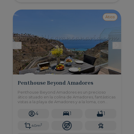
Ático
Penthouse Beyond Amadores
Penthouse Beyond Amadores es un precioso
ático situado en la colina de Amadores, fantásticas
vistas a la playa de Amadores y a la loma, con
acceso a una piscina compartida, perfecta para
parejas con niños.
4
1
1
2
40m