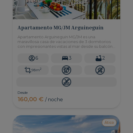
Apartamento MG/JM Arguineguín
Apartamento Arguineguin MG/JM es una
maravillosa casa de vacaciones de 3 dormitorios
con impresionantes vistas al mar desde su balcón,
un pequeño refugio hecho solo para unas pocas
personas privilegiadas.
6
3
2
2
98m
Desde
160,00 €
/ noche
Ático