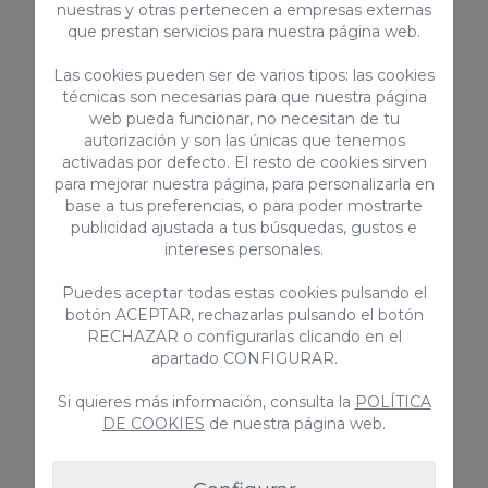
nuestras y otras pertenecen a empresas externas
Apartamento El Confital RF18
que prestan servicios para nuestra página web.
Apartamento El Confital RF18 es una estupenda
propiedad para 4 personas a orillas del océano, en
Las cookies pueden ser de varios tipos: las cookies
pleno paseo de Las Canteras al Confital en la zona
técnicas son necesarias para que nuestra página
de La Isleta.
web pueda funcionar, no necesitan de tu
4
2
2
autorización y son las únicas que tenemos
activadas por defecto. El resto de cookies sirven
2
110m
para mejorar nuestra página, para personalizarla en
base a tus preferencias, o para poder mostrarte
publicidad ajustada a tus búsquedas, gustos e
intereses personales.
Desde
165,00 €
/ noche
Puedes aceptar todas estas cookies pulsando el
botón ACEPTAR, rechazarlas pulsando el botón
RECHAZAR o configurarlas clicando en el
apartado CONFIGURAR.
Ático
Si quieres más información, consulta la
POLÍTICA
DE COOKIES
de nuestra página web.