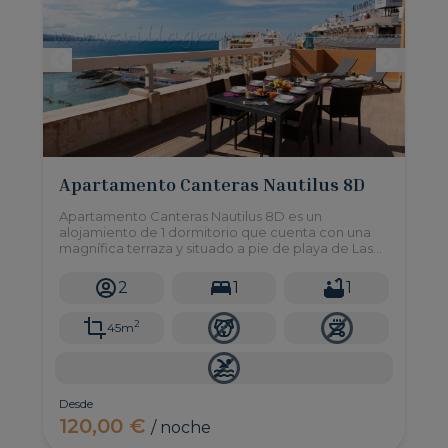
Apartamento Canteras Nautilus 8D
Apartamento Canteras Nautilus 8D es un
alojamiento de 1 dormitorio que cuenta con una
magnífica terraza y situado a pie de playa de Las
Canteras, en Las Palmas de Gran Canaria.
2
1
1
2
45m
Desde
120,00 €
/ noche