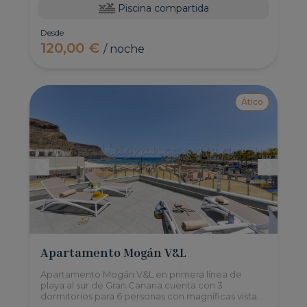
Piscina compartida
Desde
120,00 €
/ noche
Ático
Apartamento Mogán V&L
Apartamento Mogán V&L en primera línea de
playa al sur de Gran Canaria cuenta con 3
dormitorios para 6 personas con magníficas vistas
del Puerto de Mogán y una terraza solárium de 80