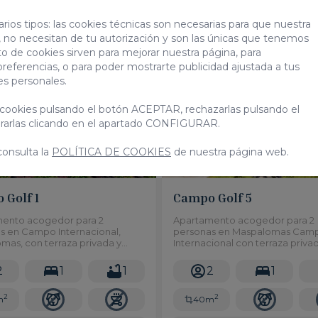
/ noche
,00 €
/ noche
rios tipos: las cookies técnicas son necesarias para que nuestra
 no necesitan de tu autorización y son las únicas que tenemos
to de cookies sirven para mejorar nuestra página, para
preferencias, o para poder mostrarte publicidad ajustada a tus
Bungalow
B
es personales.
cookies pulsando el botón ACEPTAR, rechazarlas pulsando el
arlas clicando en el apartado CONFIGURAR.
consulta la
POLÍTICA DE COOKIES
de nuestra página web.
 Golf 1
Campo Golf 5
ento acogedor para 2
Apartamento acogedor para 2
s en Campo Internacional,
personas en Maspalomas Cam
mas, con terraza privada y
Internacional con terraza priva
 comunitaria, cerca del campo
piscina compartida, cerca del
 las dunas y las principales zonas
de golf, las dunas y las principa
2
1
1
2
1
de ocio.
2
2
m
40m