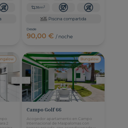
2
38m
a
Piscina compartida
Desde
90,00 €
/ noche
ungalow
Bungalow
Campo Golf 66
ampo
Acogedor apartamento en Campo
ara 2
Internacional de Maspalomas con
piscina
terraza privada, aire acondicionado y