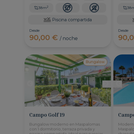
2
38m
38
Piscina compartida
Desde
Desde
90,00 €
90,
/ noche
Bungalow
Campo Golf 19
Campo
Bungalow moderno en Maspalomas
Modern 
con 1 dormitorio, terraza privada y
Maspalo
piscina compartida. Ideal para parejas
shared p