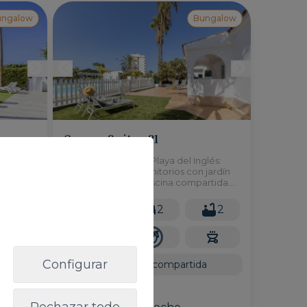
ungalow
Bungalow
Careva Suites 21
a
Careva Suites 21 en Playa del Inglés:
 de 2
Bungalow de 2 dormitorios con jardín
privado, terraza y piscina compartida.
Ideal para vacaciones en Gran Canaria.
yas de
1
4
2
2
2
75m
Configurar
a
Piscina compartida
Desde
160,00 €