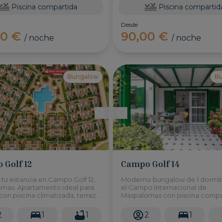
Piscina compartida
Piscina compartid
Desde
00 €
90,00 €
/ noche
/ noche
Bungalow
B
 Golf 12
Campo Golf 14
tu estancia en Campo Golf 12,
Moderno bungalow de 1 dormit
mas. Apartamento ideal para
el Campo Internacional de
con piscina climatizada, terraza
Maspalomas con piscina compa
del campo de golf y las dunas.
terraza privada e interiores re
Ideal para parejas. Alojamiento:
2
1
1
2
1
VillaGranCanaria.