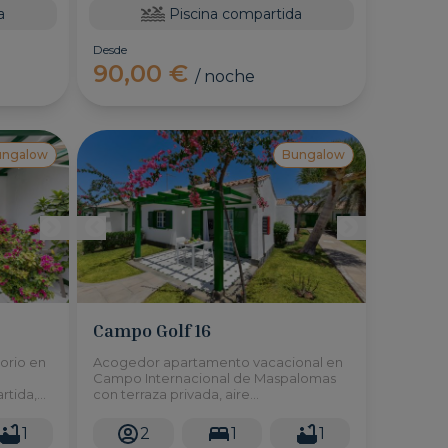
a
Piscina compartida
Desde
90,00 €
/ noche
ungalow
Bungalow
Campo Golf 16
orio en
Acogedor apartamento vacacional en
Campo Internacional de Maspalomas
rtida,
con terraza privada, aire
novados.
acondicionado y piscina climatizada
comunitaria. Ideal para parejas.
1
2
1
1