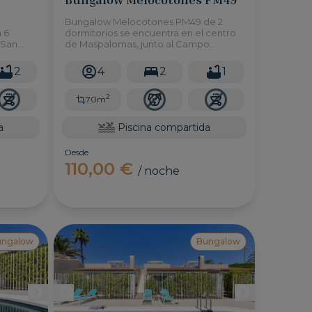
Bungalow Melocotones PM49 de 2
 6
dormitorios se encuentra en el centro
 San
de Maspalomas, junto al Campo
que
Internacional y a poca distancia en
coche de las playas de Maspalomas y
2
4
2
1
on
Meloneras.
2
70m
a
Piscina compartida
Desde
110,00 €
/ noche
ungalow
Bungalow