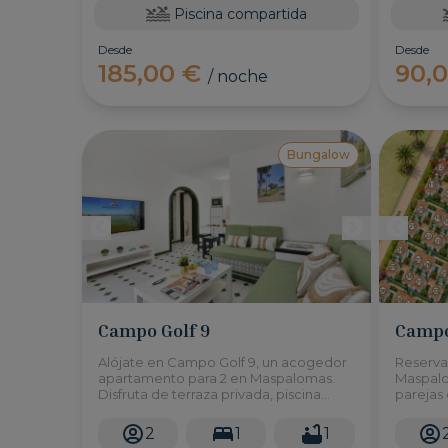
Piscina compartida
Desde
Desde
185,00 €
90,
/ noche
Bungalow
Campo Golf 9
Campo
Alójate en Campo Golf 9, un acogedor
Reserva 
apartamento para 2 en Maspalomas.
Maspalo
Disfruta de terraza privada, piscina
parejas 
climatizada todo el año y aire
y cerca 
acondicionado.
2
1
1