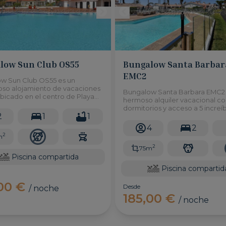
low Sun Club OS55
Bungalow Santa Barbar
EMC2
w Sun Club OS55 es un
loso alojamiento de vacaciones
Bungalow Santa Barbara EMC2 
ubicado en el centro de Playa
hermoso alquiler vacacional co
és, con una fantástica piscina
dormitorios y acceso a 5 increí
da, ¡esta será la mejor opción
2
1
1
piscinas comunitarias en el cen
 vacaciones!
Playa del Inglés.
4
2
2
m
2
75m
Piscina compartida
Piscina compartid
,00 €
Desde
/ noche
185,00 €
/ noche