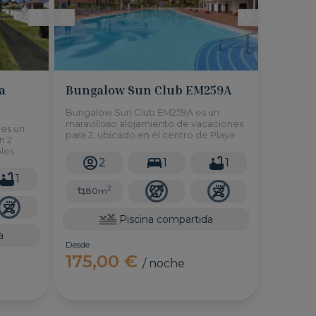
a
Bungalow Sun Club EM259A
Bungalow Sun Club EM259A es un
maravilloso alojamiento de vacaciones
es un
para 2, ubicado en el centro de Playa
n 2
del Inglés, con una fantástica piscina
bles
compartida, ¡esta será la mejor opción
2
1
1
tro de
para sus vacaciones!
1
2
80m
Piscina compartida
a
Desde
175,00 €
/ noche