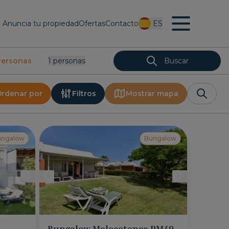
Anuncia tu propiedad
Ofertas
Contacto
ES
Personas
1
Personas
Buscar
rdenar por
Filtros
Mostrar mapa
ungalow
Bungalow
Bungalow Melocotones PM49