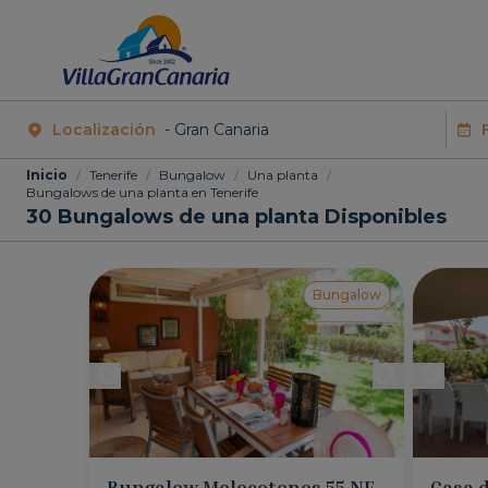
Localización
Inicio
/
Tenerife
/
Bungalow
/
Una planta
/
Bungalows de una planta en Tenerife
30
Bungalows de una planta Disponibles
Bungalow
Bungalow Melocotones 55 NF
Casa d