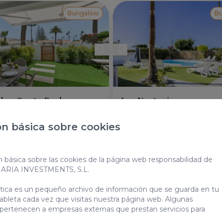
Bungalow
B
low Santa Barbara
Las Nectarinas
Bungalow Las Nectarinas es un
acogedora casa de vacaciones
n básica sobre cookies
ido a Bungalow Santa Barbara
dormitorios en el corazón de
n encantador alquiler
Maspalomas, cerca del Campo
nal situado en el corazón de
Internacional y cerca de las pla
4
2
l Inglés. Este encantador
Maspalomas y Meloneras.
n básica sobre las cookies de la página web responsabilidad de
w ofrece 2 dormitorios y
4
2
1
iona acceso a 5
NARIA INVESTMENTS, S.L.
2
115m
ulares piscinas comunitarias.
2
m
ática es un pequeño archivo de información que se guarda en tu
Piscina compartid
ableta cada vez que visitas nuestra página web. Algunas
Piscina compartida
 pertenecen a empresas externas que prestan servicios para
Desde
110,00 €