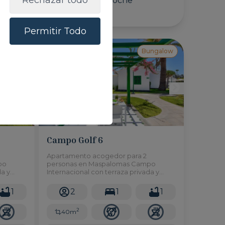
Rechazar todo
/ noche
Permitir Todo
ungalow
Bungalow
Campo Golf 6
Apartamento acogedor para 2
po
personas en Maspalomas Campo
da y
Internacional con terraza privada y
 campo
piscina compartida, cerca del campo
les zonas
de golf, las dunas y las principales zonas
1
2
1
1
de ocio.
2
40m