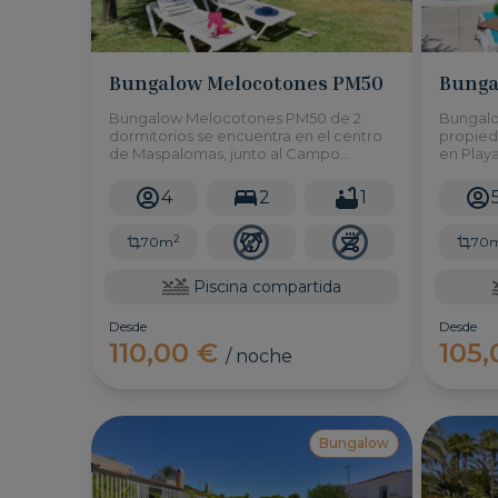
Bungalow Melocotones PM50
Bunga
Bungalow Melocotones PM50 de 2
Bungalo
dormitorios se encuentra en el centro
propied
de Maspalomas, junto al Campo
en Playa
Internacional y a poca distancia en
complej
coche de las playas de Maspalomas y
acceso 
4
2
1
Meloneras.
dormito
4 perso
2
70m
70
Piscina compartida
Desde
Desde
110,00 €
105
/ noche
Bungalow