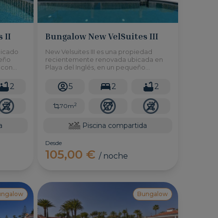
 II
Bungalow New VelSuites III
bicado
New Velsuites III es una propiedad
ueño
recientemente renovada ubicada en
 con
Playa del Inglés, en un pequeño
a y 2
complejo de solo 4 bungalows, con
a hasta
acceso a una piscina compartida y 2
2
5
2
2
dormitorios con capacidad hasta
5personas.
2
70m
a
Piscina compartida
Desde
105,00 €
/ noche
ungalow
Bungalow