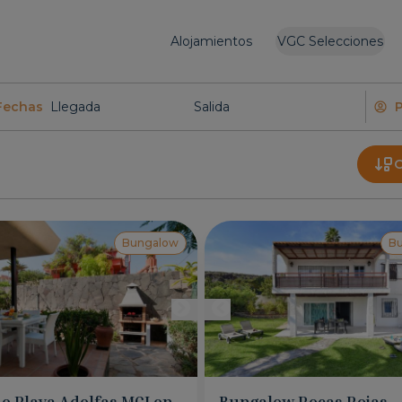
Alojamientos
VGC Selecciones
Fechas
O
Bungalow
B
e Playa Adelfas MCI en
Bungalow Rocas Rojas