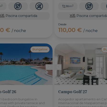
2
2
m
38m
Piscina compartida
Piscina compartid
Desde
00 €
110,00 €
/ noche
/ noche
Bungalow
B
 Golf 26
Campo Golf 27
1-bedroom bungalow in
Acogedor apartamento en C
mas with private terrace and
Internacional de Maspalomas p
ool. Perfect for couples
personas con terraza privada y 