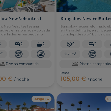
low New Velsuites I
Bungalow New VelSuites
w New Velsuites I es una
Bungalow recién reformado u
ad recién reformada y ubicada
en Playa del Inglés, en un peq
 del Inglés, en un pequeño
complejo de solo 4 bungalows,
o de solo 4 bungalows, con
acceso a una piscina compartid
a una piscina compartida y 2
Dormitorios con capacidad par
5
2
2
5
2
rios con capacidad para hasta
5 personas.
nas.
2
2
m
70m
Piscina compartida
Piscina compartid
Desde
,00 €
105,00 €
/ noche
/ noche
Bungalow
B