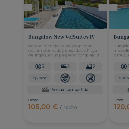
Bungalow New VelSuites IV
Bunga
New Velsuites IV es una propiedad
Bungalo
recién reformada y ubicada en Playa
maravil
del Inglés, en un pequeño complejo de
para 2, 
solo 4 bungalows, con acceso a una
del Ingl
piscina compartida y 2 dormitorios con
comparti
5
2
2
capacidad para hasta 5 personas.
para sus
2
70m
80
Piscina compartida
Desde
Desde
105,00 €
120
/ noche