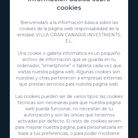
cookies
Bienvenida/o a la información básica sobre las
cookies de la página web responsabilidad de la
entidad: VILLA GRAN CANARIA INVESTMENTS,
S.L.
Una cookie o galleta informática es un pequeño
archivo de información que se guarda en tu
ordenador, “smartphone” o tableta cada vez que
visitas nuestra página web. Algunas cookies son
nuestras y otras pertenecen a empresas externas
VillaGranCanaria Investments S.L.
que prestan servicios para nuestra página web.
C/ Swing Los Lagos, 9
Las cookies pueden ser de varios tipos: las cookies
Salobre Golf Resort
técnicas son necesarias para que nuestra página
35100 Maspalomas, Gran Canaria
web pueda funcionar, no necesitan de tu
Islas Canarias, España
autorización y son las únicas que tenemos
CIF:
B76226992
activadas por defecto. El resto de cookies sirven
para mejorar nuestra página, para personalizarla en
info@villagrancanaria.com
base a tus preferencias, o para poder mostrarte