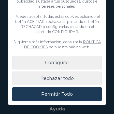
publicidad ajustada a tus búsquedas, gustos e
+34 928 380 457
intereses personales.
+34 928 380 457
Puedes aceptar todas estas cookies pulsando el
botón ACEPTAR, rechazarlas pulsando el botón
Descubre
RECHAZAR o configurarlas clicando en el
apartado CONFIGURAR.
Inmobiliaria
Si quieres más información, consulta la
POLÍTICA
Anuncia tu propiedad
DE COOKIES
de nuestra página web.
Configurar
Villa Gran Canaria
Rechazar todo
Blog
Experiencias
Permitir Todo
Sobre nosotros
Ayuda