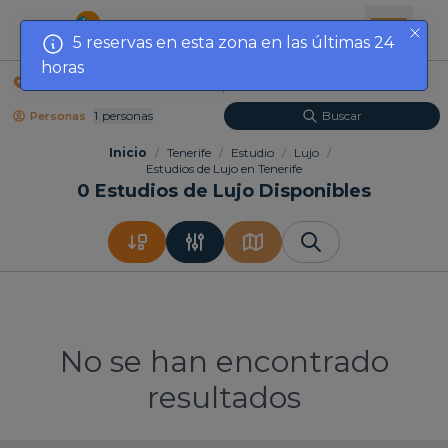
5 reservas en esta zona en las últimas 24
horas
Localización
Fechas
1
Personas
Buscar
Personas
Inicio
/
Tenerife
/
Estudio
/
Lujo
/
Estudios de Lujo en Tenerife
0
Estudios de Lujo Disponibles
No se han encontrado
resultados