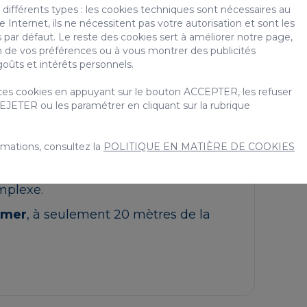
différents types : les cookies techniques sont nécessaires au
Internet, ils ne nécessitent pas votre autorisation et sont les
 par défaut. Le reste des cookies sert à améliorer notre page,
une chambre avec un lit superposé.
on de vos préférences ou à vous montrer des publicités
oûts et intérêts personnels.
xtérieur et vue sur la plage.
ave-vaisselle, four, lave-linge et
es cookies en appuyant sur le bouton ACCEPTER, les refuser
EJETER ou les paramétrer en cliquant sur la rubrique
ratuit.
rmations, consultez la
POLITIQUE EN MATIÈRE DE COOKIES
mplexe.
 mer
, à seulement 20 mètres de la