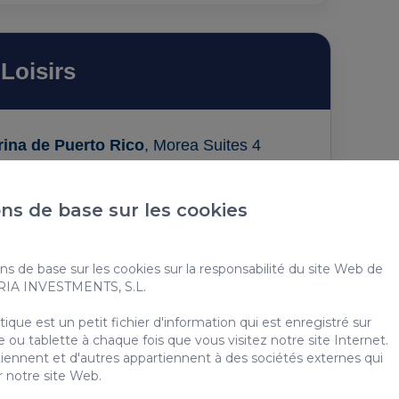
Loisirs
rina de Puerto Rico
, Morea Suites 4
de la région.
ermarchés, boutiques, cafés et espaces
ns de base sur les cookies
alnéaires de
Maspalomas, Meloneras et
tes en voiture.
ns de base sur les cookies sur la responsabilité du site Web de
 souhaitant profiter de vacances relaxantes
ARIA INVESTMENTS, S.L.
rtée de main.
que est un petit fichier d'information qui est enregistré sur
 ou tablette à chaque fois que vous visitez notre site Internet.
iennent et d'autres appartiennent à des sociétés externes qui
r notre site Web.