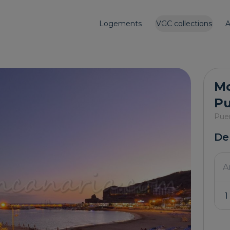
Logements
VGC collections
A
Mo
Pu
Pue
De