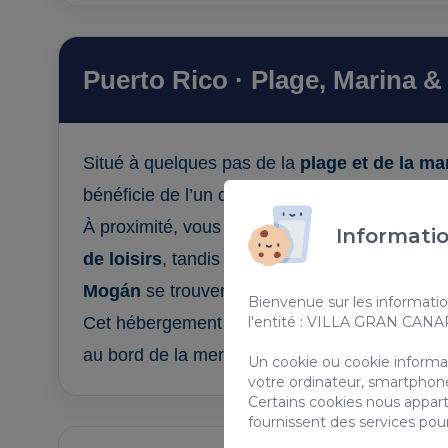
Puerto Rico · Plage, Marina & 
Situé à quelques pas de la
plage et de la ma
bénéficie de l’un des meilleurs emplacements 
À proximité, vous trouverez
restaurants, sup
Informatio
de loisirs
, tandis que les célèbres stations b
Mogán
se trouvent à seulement quelques minu
Bienvenue sur les informatio
Cet hébergement est idéal pour les voyageurs
l'entité : VILLA GRAN CAN
au bord de la mer avec tous les services à po
Un cookie ou cookie informati
votre ordinateur, smartphone
Certains cookies nous appart
fournissent des services pou