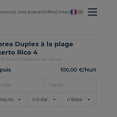
nnoncez votre propriété
Offres
Contact
FR
rea Duplex à la plage
erto Rico 4
rto Rico & Amadores,
Gran Canaria
puis
100,00 €
/Nuit