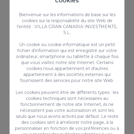
cookies
Draps et serviettes
TV par câble / satellite
Bienvenue sur les informations de base sur les
Parking - dans la rue
cookies sur la responsabilité du site Web de
Chaise haute
l'entité : VILLA GRAN CANARIA INVESTMENTS,
Enfants autorisés
S.L.
Patio couvert
Un cookie ou cookie informatique est un petit
Réfrigérateur
fichier d'information qui est enregistré sur votre
Congélateur
ordinateur, smartphone ou tablette à chaque fois
que vous visitez notre site Internet. Certains
> VOIR TOUT
cookies nous appartiennent et d'autres
appartiennent à des sociétés externes qui
fournissent des services pour notre site Web.
Les cookies peuvent être de différents types : les
Services complémentaires
cookies techniques sont nécessaires au
fonctionnement de notre site Internet, ils ne
nécessitent pas votre autorisation et sont les
seuls que nous avons activés par défaut. Le reste
des cookies sert à améliorer notre page, à la
personnaliser en fonction de vos préférences ou à