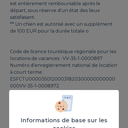
est entièrement remboursable après le
départ, sous réserve d'un état des lieux
satisfaisant.
** Un chien est autorisé avec un supplément
de 100 EUR pour la durée totale o
Code de licence touristique régionale pour les
locations de vacances : VV-35-1-0000897
Numéro d'enregistrement national de location
à court terme :
ESFCTU00003501200031820300000000000
000VV-35-1-0008972
ÉQUIPEMENT
Informations de base sur les
Ustensiles de cuisine fournis