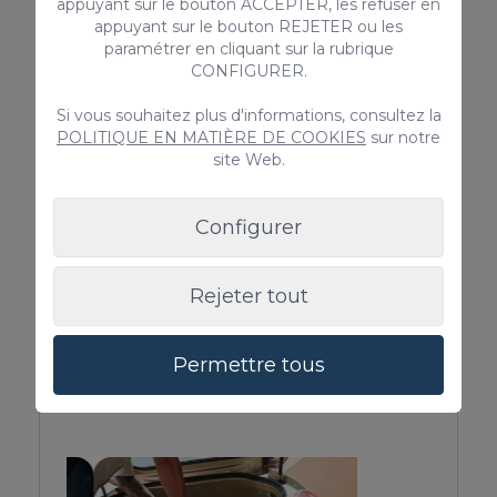
appuyant sur le bouton ACCEPTER, les refuser en
Draps et serviettes
appuyant sur le bouton REJETER ou les
paramétrer en cliquant sur la rubrique
Enfants autorisés
CONFIGURER.
Il est interdit de fumer
Bouilloire
Si vous souhaitez plus d'informations, consultez la
Chaise haute
POLITIQUE EN MATIÈRE DE COOKIES
sur notre
Presse-agrumes
site Web.
Toasteur
Ustensiles de cuisine fournis
Configurer
Terrasse Commune
> VOIR TOUT
Rejeter tout
Permettre tous
Services complémentaires