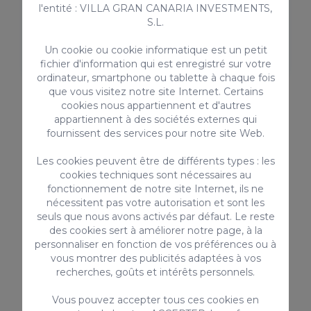
l'entité : VILLA GRAN CANARIA INVESTMENTS,
Paiement en espèces à l’arrivée
S.L.
20:30 – 22:00 → 30 €
22:00 – 00:00 → 50 €
Un cookie ou cookie informatique est un petit
00:00 – 01:30 → 80 €
fichier d'information qui est enregistré sur votre
ordinateur, smartphone ou tablette à chaque fois
que vous visitez notre site Internet. Certains
cookies nous appartiennent et d'autres
✅
Informations de Location Vérifiée :
appartiennent à des sociétés externes qui
Code de licence touristique régionale :
fournissent des services pour notre site Web.
VV-35-1-0023289
Les cookies peuvent être de différents types : les
Numéro d’enregistrement national pour la location
cookies techniques sont nécessaires au
de courte durée :
fonctionnement de notre site Internet, ils ne
ESHFTU1011350270011923700020000000000VV-
nécessitent pas votre autorisation et sont les
35-1-00232898
seuls que nous avons activés par défaut. Le reste
des cookies sert à améliorer notre page, à la
personnaliser en fonction de vos préférences ou à
vous montrer des publicités adaptées à vos
recherches, goûts et intérêts personnels.
ÉQUIPEMENT
Vous pouvez accepter tous ces cookies en