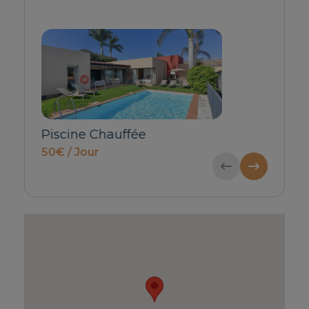
Lit bébé & Chaise haute
Transfert pri
Consulter
pour 1-4 pers
73€ / Réservat