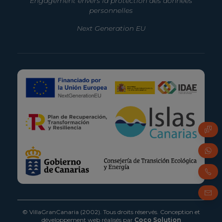
Engagement envers la protection des données
personnelles
Next Generation EU
FAQ
Whats
Télép
Adres
© VillaGranCanaria (2002). Tous droits réservés.
Conception et
développement web réalisés par
Coco Solution