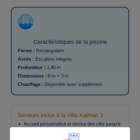
Caractéristiques de la piscine
Forme :
Rectangulaire
Accès :
Escaliers intégrés
Profondeur :
1,40 m
Dimensions :
8 m × 3 m
Chauffage :
Disponible avec supplément
Services inclus à la Villa Kaiman 3
Accueil personnalisé et remise des clés jusqu’à
20h00.