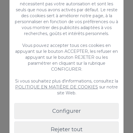
Un
dépôt de garantie remboursable
de
1000€
nécessitent pas votre autorisation et sont les
seuls que nous avons activés par défaut. Le reste
est requis.
des cookies sert à améliorer notre page, à la
Nous recommandons de signaler tout dommage
personnaliser en fonction de vos préférences ou à
vous montrer des publicités adaptées à vos
préexistant lors de l’arrivée.
recherches, goûts et intérêts personnels.
Le non-respect des règles de la maison peut
entraîner la perte du dépôt de garantie.
Vous pouvez accepter tous ces cookies en
appuyant sur le bouton ACCEPTER, les refuser en
appuyant sur le bouton REJETER ou les
paramétrer en cliquant sur la rubrique
CONFIGURER.
Informations de location vérifiées :
Code de licence touristique :
Si vous souhaitez plus d'informations, consultez la
VV-35-1-0024799
POLITIQUE EN MATIÈRE DE COOKIES
sur notre
✅
site Web.
Numéro d’enregistrement national :
ESFCTU0000350120005337810000000000000VV-
Configurer
35-100247997
Rejeter tout