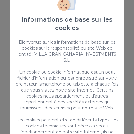
Service de nettoyage hebdomadaire (pour les
séjours de plus de 7 nuits), incluant le
changement du linge de lit et des serviettes.
Informations de base sur les
Lit bébé et chaise haute disponibles sur
cookies
demande pour les enfants de moins de 2 ans.
Bienvenue sur les informations de base sur les
cookies sur la responsabilité du site Web de
Conditions
l'entité : VILLA GRAN CANARIA INVESTMENTS,
Immeuble résidentiel : les fêtes, événements ou
S.L.
toute activité pouvant déranger les autres clients
Un cookie ou cookie informatique est un petit
ou voisins sont strictement interdits.
fichier d'information qui est enregistré sur votre
Le dépassement du nombre de personnes
ordinateur, smartphone ou tablette à chaque fois
confirmé est strictement interdit (sauf
que vous visitez notre site Internet. Certains
cookies nous appartiennent et d'autres
autorisation préalable).
appartiennent à des sociétés externes qui
Il est interdit de fumer à l’intérieur du logement. Il
fournissent des services pour notre site Web.
est uniquement permis de fumer sur les
Les cookies peuvent être de différents types : les
terrasses ouvertes.
cookies techniques sont nécessaires au
Animaux non admis.
fonctionnement de notre site Internet, ils ne