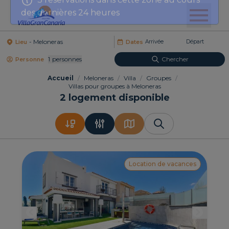
des dernières 24 heures
Lieu
Dates
1
Personnes
Chercher
Personne
Accueil
/
Meloneras
/
Villa
/
Groupes
/
Villas pour groupes à Meloneras
2
logement disponible
Location de vacances