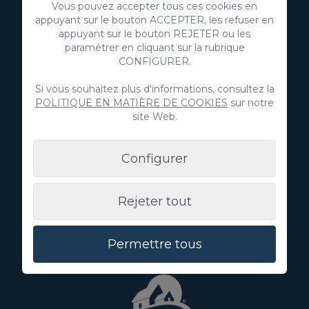
newsletter
Vous pouvez accepter tous ces cookies en
appuyant sur le bouton ACCEPTER, les refuser en
appuyant sur le bouton REJETER ou les
paramétrer en cliquant sur la rubrique
CONFIGURER.
Si vous souhaitez plus d'informations, consultez la
S'abonner
POLITIQUE EN MATIÈRE DE COOKIES
sur notre
site Web.
J'accepte l'utilisation de mes données personnelles pour
recevoir de la publicité de votre entité.
Configurer
J'accepte l'utilisation de mes données aux fins indiquées
dans la
politique de confidentialité
Vous pouvez obtenir plus d'informations sur la protection de
Rejeter tout
vos données personnelles via le lien suivant:
Informations de
base sur la protection des données
Permettre tous