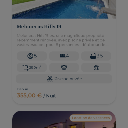
Meloneras Hills 19
Meloneras Hills 19 est une magnifique propriété
recemment rénovée, avec piscine privée et de
vastes espaces pour 8 personnes. Idéal pour des
vacances en famille ou entre amis.
8
4
3.5
2
280m
Piscine privée
Depuis
355,00 €
/ Nuit
Location de vacances