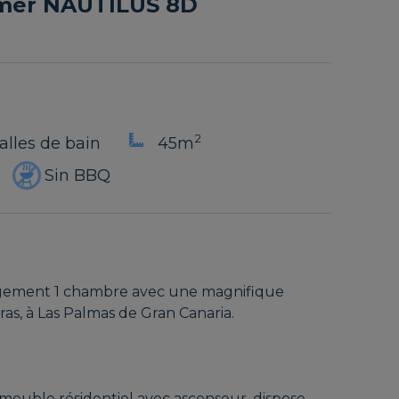
 mer NAUTILUS 8D
2
Salles de bain
45m
Sin BBQ
rgement 1 chambre avec une magnifique
ras, à Las Palmas de Gran Canaria.
mmeuble résidentiel avec ascenseur, dispose