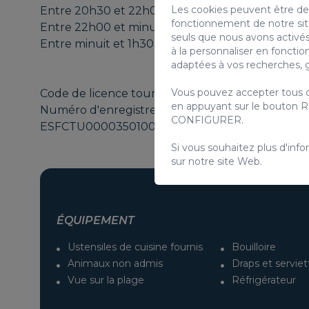
Les cookies peuvent être de 
Entre 20h30 et 22h00 : 30 EUR
fonctionnement de notre site 
Entre 22h00 et minuit : 50 EUR
seuls que nous avons activés
Entre minuit et 1h30 : 80 EUR
à la personnaliser en foncti
adaptées à vos recherches, g
Vous pouvez accepter tous c
Code de licence touristique régionale pour les l
en appuyant sur le bouton R
Numéro d'enregistrement national de location à 
CONFIGURER.
ESFCTU0000350100003929710000000000000VV
Si vous souhaitez plus d'info
sur notre site Web.
ÉQUIPEMENT
Ustensiles de cuisine fournis
Bouilloire
Animaux non admis
Draps et serviet
Vue sur la plage
Réfrigérateur