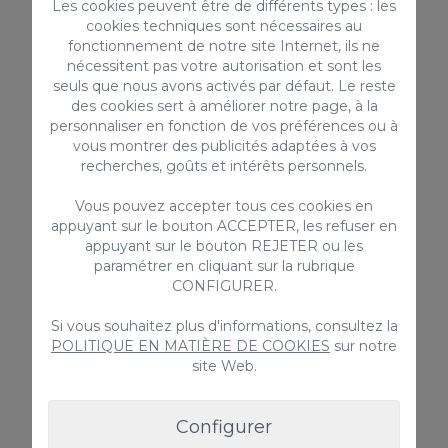
Les cookies peuvent être de différents types : les
Animaux non admis.
cookies techniques sont nécessaires au
Un
dépôt de garantie
remboursable de
200€
est requis.
fonctionnement de notre site Internet, ils ne
nécessitent pas votre autorisation et sont les
Nous recommandons de signaler tout dommage existant
seuls que nous avons activés par défaut. Le reste
lors de l’arrivée.
des cookies sert à améliorer notre page, à la
Le non-respect des règles peut entraîner la perte du
personnaliser en fonction de vos préférences ou à
dépôt.
vous montrer des publicités adaptées à vos
recherches, goûts et intérêts personnels.
Vous pouvez accepter tous ces cookies en
appuyant sur le bouton ACCEPTER, les refuser en
Informations vérifiées :
appuyant sur le bouton REJETER ou les
✅
paramétrer en cliquant sur la rubrique
Code de licence touristique :
CONFIGURER.
E-35-10000080
Si vous souhaitez plus d'informations, consultez la
POLITIQUE EN MATIÈRE DE COOKIES
sur notre
site Web.
ÉQUIPEMENT
Configurer