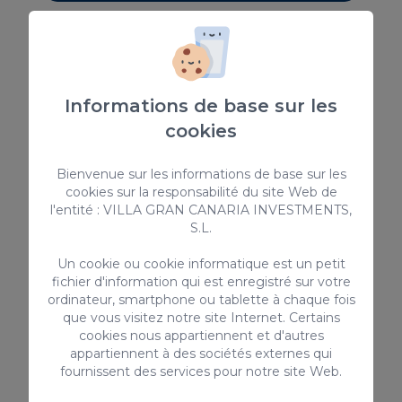
Services inclus à Támara
Oasis
Dream 8
Accueil personnalisé et remise des clés jusqu’à 20h00.
Informations de base sur les
Service de ménage hebdomadaire (pour les séjours de
cookies
plus de 7 nuits), avec changement du linge et des
serviettes.
Bienvenue sur les informations de base sur les
cookies sur la responsabilité du site Web de
l'entité : VILLA GRAN CANARIA INVESTMENTS,
Conditions
S.L.
Immeuble résidentiel : fêtes, événements ou toute activité
susceptible de déranger les voisins sont strictement
Un cookie ou cookie informatique est un petit
fichier d'information qui est enregistré sur votre
interdits.
ordinateur, smartphone ou tablette à chaque fois
Le dépassement du nombre de personnes autorisées est
que vous visitez notre site Internet. Certains
strictement interdit (sauf autorisation préalable).
cookies nous appartiennent et d'autres
Réservé aux adultes
appartiennent à des sociétés externes qui
fournissent des services pour notre site Web.
Il est interdit de fumer à l’intérieur. Fumer est uniquement
autorisé sur les terrasses ouvertes.