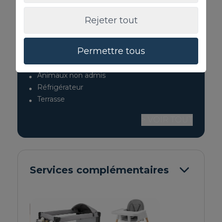
Micro-onde
TV
Rejeter tout
Toasteur
Ustensiles de cuisine fournis
Permettre tous
Coffre-fort
Bouilloire
Animaux non admis
Réfrigérateur
Terrasse
> VOIR TOUT
Services complémentaires