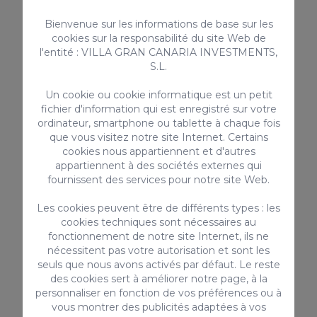
entraîne la perte totale de la garantie
déposée.
Bienvenue sur les informations de base sur les
cookies sur la responsabilité du site Web de
l'entité : VILLA GRAN CANARIA INVESTMENTS,
Code régional de licence touristique pour les
S.L.
locations de vacances : VV-35-1-0013948
Numéro national d’enregistrement pour les
Un cookie ou cookie informatique est un petit
locations de courte durée :
fichier d'information qui est enregistré sur votre
ESFCTU00003501200047354400000000000
ordinateur, smartphone ou tablette à chaque fois
que vous visitez notre site Internet. Certains
000 VV-35-100139486
cookies nous appartiennent et d'autres
appartiennent à des sociétés externes qui
fournissent des services pour notre site Web.
ÉQUIPEMENT
Les cookies peuvent être de différents types : les
Machine Nespresso / Cafetière à Capsules
cookies techniques sont nécessaires au
Ustensiles de cuisine fournis
fonctionnement de notre site Internet, ils ne
Réfrigérateur
nécessitent pas votre autorisation et sont les
seuls que nous avons activés par défaut. Le reste
Fer / Planche à repasser
des cookies sert à améliorer notre page, à la
Enfants autorisés
personnaliser en fonction de vos préférences ou à
Chaise haute
vous montrer des publicités adaptées à vos