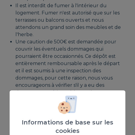
Il est interdit de fumer à l'intérieur du
logement. Fumer n'est autorisé que sur les
terrasses ou balcons ouverts et nous
attendons un grand soin des meubles et de
l'herbe.
Une caution de 500€ est demandée pour
couvrir les éventuels dommages qui
pourraient être occasionnés. Ce dépôt est
entièrement remboursable après le départ
et il est soumis à une inspection des
dommages, pour cette raison, nous vous
encourageons à vérifier s'il y a eu des
dommages antérieurs à l'enregistrement et
à nous en informer pour éviter les
malentendus.
Un chien est autorisé avec un supplément
(S'il vous plaît, demandez)
Informations de base sur les
Le non-respect de l'une de ces règles
cookies