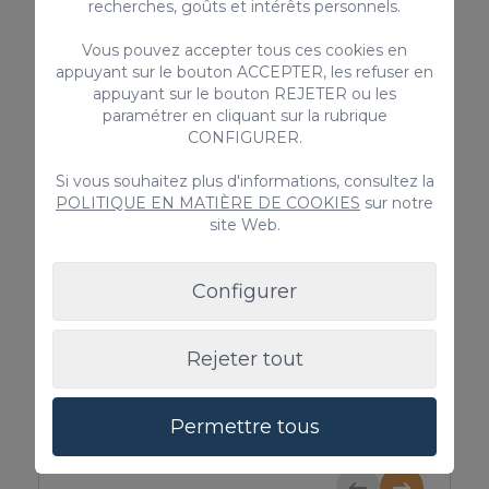
Four
recherches, goûts et intérêts personnels.
TV
Vous pouvez accepter tous ces cookies en
Parking - dans la rue
appuyant sur le bouton ACCEPTER, les refuser en
appuyant sur le bouton REJETER ou les
> VOIR TOUT
paramétrer en cliquant sur la rubrique
CONFIGURER.
Si vous souhaitez plus d'informations, consultez la
POLITIQUE EN MATIÈRE DE COOKIES
sur notre
Services complémentaires
site Web.
Configurer
Rejeter tout
Permettre tous
Lit bébé & Chaise haute
Animal de 
Consulter
100€ / Réserv