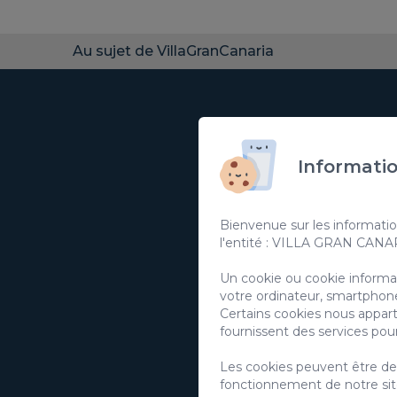
Au sujet de VillaGranCanaria
Abonn
Informatio
Bienvenue sur les informatio
l'entité : VILLA GRAN CAN
J'accepte l'uti
Un cookie ou cookie informati
votre ordinateur, smartphone
J'accepte l'uti
Certains cookies nous appart
Vous pouvez obtenir
fournissent des services pou
base sur la protec
Les cookies peuvent être de 
fonctionnement de notre site 