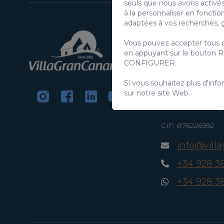
seuls que nous avons activés
à la personnaliser en foncti
adaptées à vos recherches, g
VillaGranCanari
Vous pouvez accepter tous c
S.L.
en appuyant sur le bouton R
CONFIGURER.
C/ Swing Los Lago
Salobre Golf Reso
Si vous souhaitez plus d'info
35100 Maspaloma
sur notre site Web.
Canarie
Îles Canaries - E
CIF:
B76226992
info@vill
+34 928 3
+34 928 3