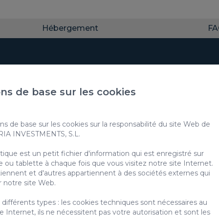
Hébergement
F
ez-vous à notre news
ns de base sur les cookies
ns de base sur les cookies sur la responsabilité du site Web de
ARIA INVESTMENTS, S.L.
lisation de mes données personnelles pour recevoir de la publicité
que est un petit fichier d'information qui est enregistré sur
 ou tablette à chaque fois que vous visitez notre site Internet.
lisation de mes données aux fins indiquées dans la
politique de con
iennent et d'autres appartiennent à des sociétés externes qui
 plus d'informations sur la protection de vos données personnelles via le lien 
r notre site Web.
tion des données
différents types : les cookies techniques sont nécessaires au
Internet, ils ne nécessitent pas votre autorisation et sont les