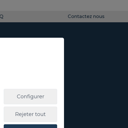
AQ
Contactez nous
letter
S'abonner
 de votre entité.
Configurer
fidentialité
suivant:
Informations de
Rejeter tout