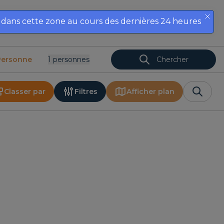
s dans cette zone au cours des dernières 24 heures
nnoncez votre propriété
Offres
Contact
FR
Personne
1
Personnes
Chercher
Classer par
Filtres
Afficher plan