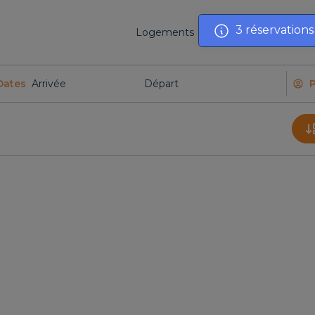
3 réservation
Logements
VGC collections
A
Dates