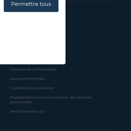
Permettre tous
Aide
Comment réserver
Questions fréquents
Paramètres des cookies
Politique en matière de cookies
Politique de confidentialité
Avertissement légal
Conditions de réservation
Engagement envers la protection des données
personnelles
Next Generation EU