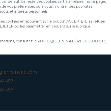
 par défaut. Le reste des cookies sert à améliorer notre page,
on de vos préférences ou à vous montrer des publicités
oûts et intérêts personnels.
a Investments
Découvrez
Villa Gran
es cookies en appuyant sur le bouton ACCEPTER, les refuser
Canaria
EJETER ou les paramétrer en cliquant sur la rubrique
Immobilier
Blog
s, 9
Annoncez votre propriété
rt
rmations, consultez la
POLITIQUE EN MATIÈRE DE COOKIES
Expériences
s, Grande
Qui nous sommes
spagne
agrancanaria.com
80 457
80 457