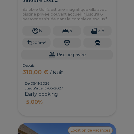
Salobre Golf 2 est une magnifique villa avec
piscine privée pouvant accueillir jusqu'à 6
personnes située dans le complexe exclusif
Salobre Golf Resort à Maspalomas. Il dispose
de trois chambres doubles, d'un jardin, d'un
6
3
2.5
barbecue et de tout ce dont vous avez
besoin pour profiter d'une expérience de
2
vacances imbattable.
200m
Piscine privée
Depuis
310,00 €
/ Nuit
De 05-11-2026
Jusqu'à ce 13-05-2027
Early booking
5.00%
Location de vacances