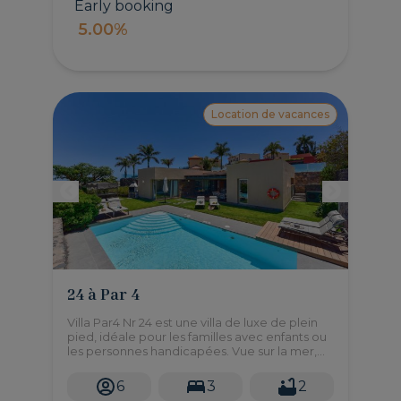
Early booking
5.00%
Location de vacances
24 à Par 4
Villa Par4 Nr 24 est une villa de luxe de plein
pied, idéale pour les familles avec enfants ou
les personnes handicapées. Vue sur la mer,
les montagnes et sur le parcours de golf dans
un très grand jardín
6
3
2