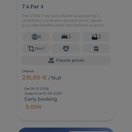
7 à Par 4
Par 4 Villa 7 est une villa de luxueuse de 3
chambres construite de plein pied, ideale
pour des familles avec des enfants ou pour
des personnes á mobilité reduite. Très calme
et bien située.
6
3
2
2
115m
Piscine privée
Depuis
215,00 €
/ Nuit
De 05-11-2026
Jusqu'à ce 13-05-2027
Early booking
5.00%