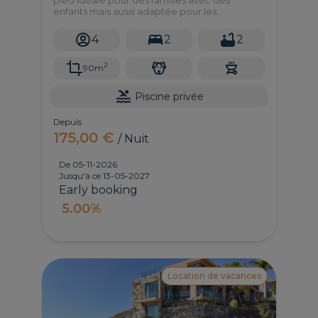
enfants mais aussi adaptée pour les
personnes a mobilité reduite. Cette belle villa
se trouve à seulement 10 minutes des plages!
4
2
2
2
90m
Piscine privée
Depuis
175,00 €
/ Nuit
De 05-11-2026
Jusqu'à ce 13-05-2027
Early booking
5.00%
Location de vacances