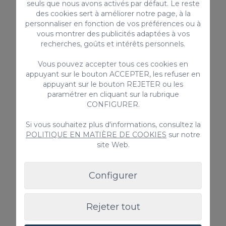
seuls que nous avons activés par défaut. Le reste
vue panoramique sur le golf et les
montagnes.
des cookies sert à améliorer notre page, à la
6
3
3.5
personnaliser en fonction de vos préférences ou à
vous montrer des publicités adaptées à vos
2
115m
recherches, goûts et intérêts personnels.
Piscine commune
Vous pouvez accepter tous ces cookies en
appuyant sur le bouton ACCEPTER, les refuser en
Depuis
255,00 €
appuyant sur le bouton REJETER ou les
/ Nuit
paramétrer en cliquant sur la rubrique
CONFIGURER.
De 05-11-2026
Jusqu'à ce 13-05-2027
Early booking
Si vous souhaitez plus d'informations, consultez la
POLITIQUE EN MATIÈRE DE COOKIES
sur notre
5.00%
site Web.
Configurer
Location de vacances
Rejeter tout