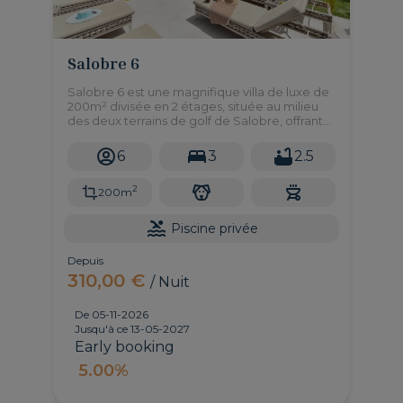
Salobre 6
Salobre 6 est une magnifique villa de luxe de
200m² divisée en 2 étages, située au milieu
des deux terrains de golf de Salobre, offrant
une vue magnifique sur les montagnes et le
parcours de golf.
6
3
2.5
2
200m
Piscine privée
Depuis
310,00 €
/ Nuit
De 05-11-2026
Jusqu'à ce 13-05-2027
Early booking
5.00%