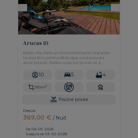
Arucas 10
Belle villa dans un environnement rural avec
toutes les commodités que vous pouvez
avoir besoin. Belles vues sur la mer et à
seulement 8 minutes en voiture des plages
de la zone et à 15 minutes de la Plage de Las
10
5
4
Canteras!
2
350m
Piscine privée
Depuis
369,00 €
/ Nuit
De 06-09-2026
Jusqu'à ce 03-02-2028