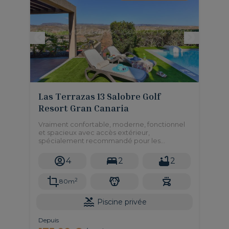
Las Terrazas 13 Salobre Golf
Resort Gran Canaria
Vraiment confortable, moderne, fonctionnel
et spacieux avec accès extérieur,
spécialement recommandé pour les
personnes avec des chiens ou des enfants,
car il y a 2 grandes terrasses avec beaucoup
4
2
2
d'espace pour jouer avec des vues
fabuleuses et un petit jardin.
2
80m
Piscine privée
Depuis