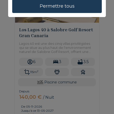
Permettre tous
Los Lagos 40 à Salobre Golf Resort
Gran Canaria
Lagos 40 est une des cinq villas privilégiées
qui se situe au plus haut de l'environnement
naturel de Salobre Golf Resort, offrant une
vue panoramique sur le golf et les
montagnes.
6
3
3.5
2
115m
Piscine commune
Depuis
140,00 €
/ Nuit
De 05-11-2026
Jusqu'à ce 13-05-2027