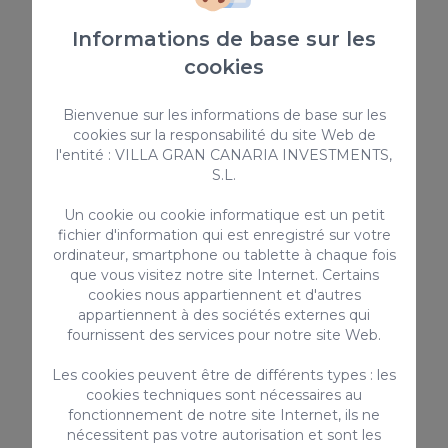
Jusqu'à ce 13-05-2027
Early booking
Informations de base sur les
5.00%
cookies
Bienvenue sur les informations de base sur les
cookies sur la responsabilité du site Web de
Location de vacances
l'entité : VILLA GRAN CANARIA INVESTMENTS,
S.L.
Un cookie ou cookie informatique est un petit
fichier d'information qui est enregistré sur votre
ordinateur, smartphone ou tablette à chaque fois
que vous visitez notre site Internet. Certains
cookies nous appartiennent et d'autres
appartiennent à des sociétés externes qui
fournissent des services pour notre site Web.
Los Lagos 37 Salobre Golf Resort
Gran Canaria
Les cookies peuvent être de différents types : les
cookies techniques sont nécessaires au
Lagos 37 est une des cinq villas privilégiées
fonctionnement de notre site Internet, ils ne
qui se situe au plus haut de l'environnement
nécessitent pas votre autorisation et sont les
naturel de Salobre Golf Resort, offrant une