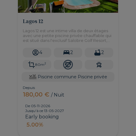
Lagos 12
Lagos 12 est une intime villa de deux étages
avec une petite piscine privée chauffable qui
est situé dans l'exclusif Salobre Golf Resort,
avec de belles vues et à seulement 10
minutes en voiture des plages.
4
2
2
2
80m
Piscine commune
Piscine privée
Depuis
180,00 €
/ Nuit
De 05-11-2026
Jusqu'à ce 13-05-2027
Early booking
5.00%