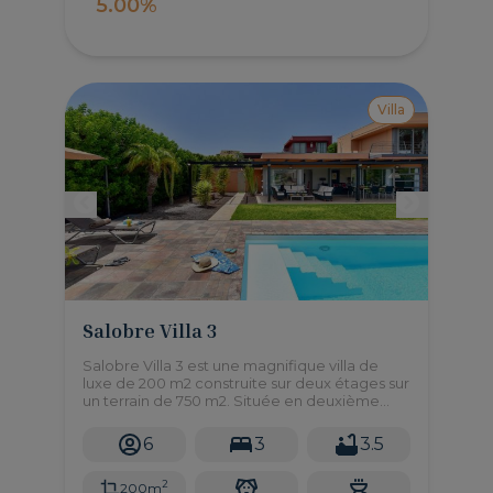
5.00%
Villa
Salobre Villa 3
Salobre Villa 3 est une magnifique villa de
luxe de 200 m2 construite sur deux étages sur
un terrain de 750 m2. Située en deuxième
ligne, elle vous offre une superbe vue sur les
montagnes et le golf resort.
6
3
3.5
2
200m