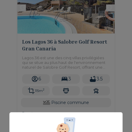
Los Lagos 36 à Salobre Golf Resort
Gran Canaria
Lagos 36 est une des cinq villas privilégiées
qui se situe au plus haut de l'environnement
naturel de Salobre Golf Resort, offrant une
vue panoramique sur le golf et les
montagnes.
6
3
3.5
2
115m
Piscine commune
Depuis
210,00 €
/ Nuit
De 05-11-2026