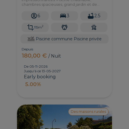
chambres spacieuses, grand jardin et de
merveilleuses vues...tout en tranquillité.
6
3
2.5
2
115m
Piscine commune
Piscine privée
Depuis
180,00 €
/ Nuit
De 05-11-2026
Jusqu'à ce 13-05-2027
Early booking
5.00%
Des maisons rurales