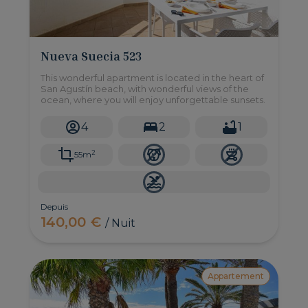
Nueva Suecia 523
This wonderful apartment is located in the heart of
San Agustín beach, with wonderful views of the
ocean, where you will enjoy unforgettable sunsets.
4
2
1
2
55m
Depuis
140,00 €
/ Nuit
Appartement