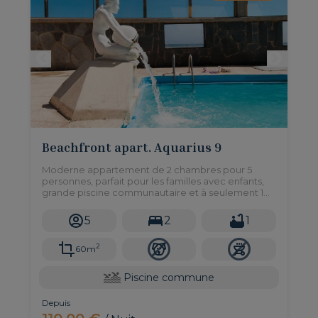
Beachfront apart. Aquarius 9
Moderne appartement de 2 chambres pour 5
personnes, parfait pour les familles avec enfants,
grande piscine communautaire et à seulement 1
minute à pied de la plage de Las Burras.
5
2
1
2
60m
Piscine commune
Depuis