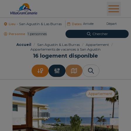
Lieu
Dates
1
Personnes
Chercher
Personne
Accueil
/
San Agustín & Las Burras
/
Appartement
/
Appartements de vacances à San Agustín
16
logement disponible
Appartement