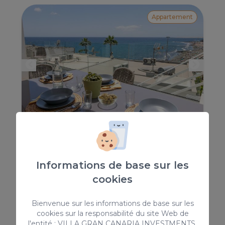
Appartement
Nueva Suecia 515
This wonderful apartment is located in the heart of
San Agustín beach, with wonderful views of the
ocean, where you will enjoy unforgettable sunsets.
Informations de base sur les
cookies
4
2
1
2
55m
Bienvenue sur les informations de base sur les
cookies sur la responsabilité du site Web de
l'entité : VILLA GRAN CANARIA INVESTMENTS,