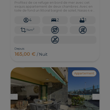
Profitez de ce refuge en bord de mer avec cet
exquis appartement de deux chambres. Avec en
toile de fond un littoral baigné de soleil, Nasas 4 est
un havre de sérénité qui incarne le meilleur de la
vie côtière.
4
2
1
2
74m
Depuis
165,00 €
/ Nuit
Appartement