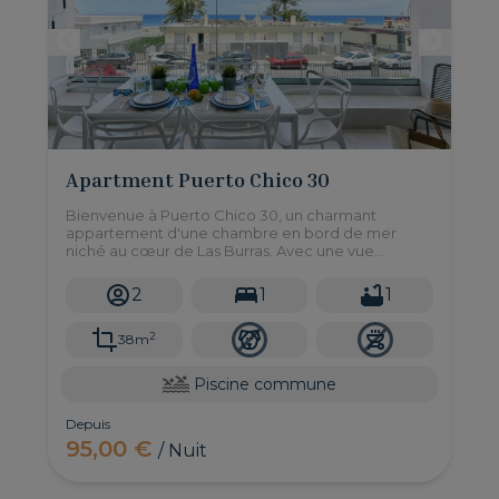
Apartment Puerto Chico 30
Bienvenue à Puerto Chico 30, un charmant
appartement d'une chambre en bord de mer
niché au cœur de Las Burras. Avec une vue
imprenable sur la mer, cette retraite confortable
offre l'évasion parfaite pour les couples en quête
2
1
1
de détente et de tranquillité.
2
38m
Piscine commune
Depuis
95,00 €
/ Nuit