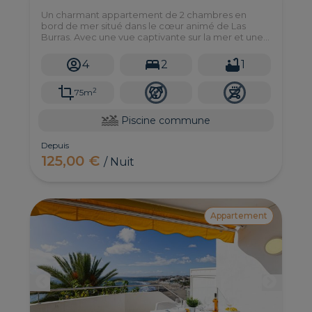
Un charmant appartement de 2 chambres en
bord de mer situé dans le cœur animé de Las
Burras. Avec une vue captivante sur la mer et une
ambiance chaleureuse, cette retraite est idéale
pour les petites familles ou les amis en quête de
4
2
1
détente au bord de l'océan.
2
75m
Piscine commune
Depuis
125,00 €
/ Nuit
Appartement