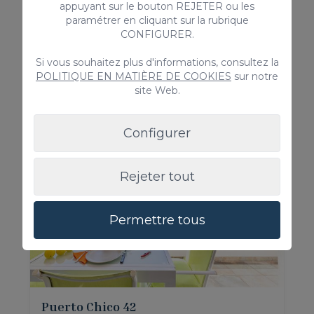
4
2
1
appuyant sur le bouton REJETER ou les
paramétrer en cliquant sur la rubrique
2
53m
CONFIGURER.
Piscine commune
Si vous souhaitez plus d'informations, consultez la
POLITIQUE EN MATIÈRE DE COOKIES
sur notre
Depuis
site Web.
110,00 €
/ Nuit
Configurer
Appartement
Rejeter tout
Permettre tous
Puerto Chico 42