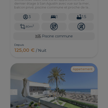
dernier étage à San Agustín avec vue sur la mer,
balcon privé, piscine commune et proche de la
plage.
3
1
1.5
2
60m
Piscine commune
Depuis
125,00 €
/ Nuit
Appartement