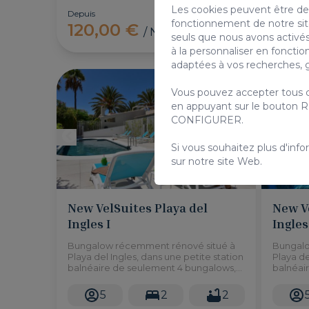
Les cookies peuvent être de 
Depuis
Depuis
fonctionnement de notre site 
120,00 €
110,
/ Nuit
seuls que nous avons activés
à la personnaliser en foncti
adaptées à vos recherches, g
Bungalow
Vous pouvez accepter tous c
en appuyant sur le bouton R
CONFIGURER.
Si vous souhaitez plus d'info
sur notre site Web.
New VelSuites Playa del
New Ve
Ingles I
Ingles 
Bungalow récemment rénové situé à
Bungalo
Playa del Ingles, dans une petite station
Playa de
balnéaire de seulement 4 bungalows,
balnéai
avec accès à une piscine commune et
avec ac
2 chambres pouvant accueillir jusqu'à 5
2 chambr
5
2
2
personnes.
personn