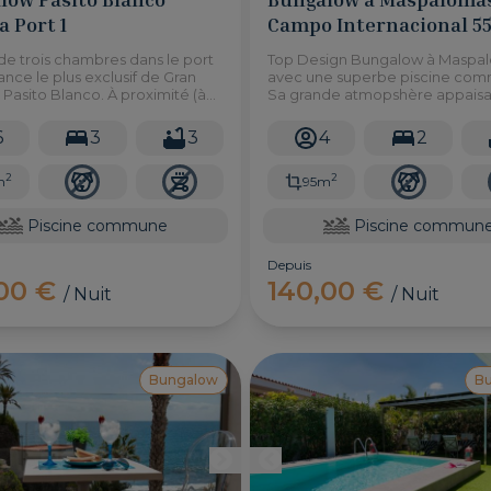
 Port 1
Campo Internacional 5
de trois chambres dans le port
Top Design Bungalow à Maspa
ance le plus exclusif de Gran
avec une superbe piscine co
 Pasito Blanco. À proximité (à
Sa grande atmopshère appais
 la plage et avec une belle
vous permettra de vous repose
dans un complexe famillial
proche de la mer. Boutiques p
6
3
3
4
2
e.
20 minutes de la mer.
2
2
m
95m
Piscine commune
Piscine commun
Depuis
,00 €
140,00 €
/ Nuit
/ Nuit
Bungalow
B