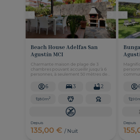
Beach House Adelfas San
Bungal
Agustín MCI
Agust
Charmante maison de plage de 3
Magnifi
chambres pouvant accueillir jusqu'à 6
personn
personnes, à seulement 50 mètres de
commune
la plus proche plage de sable blanc et
ensoleil
à quelques minutes à pied des
dans un
6
3
2
magasins et des restaurants.
équipée 
2
80m
90
Depuis
Depuis
135,00 €
155
/ Nuit