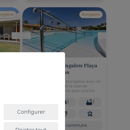
ungalow
Bungalow
Confortable Bungalow Playa
Flor Maspalomas
t situé
Beau et confortable bungalow avec un
juste à
grand jardin au sud de la Grande
lf) et à
Canarie, à Maspalomas avec piscine
 plages
commune
1
2
1
1
Configurer
2
45m
e
Piscine commune