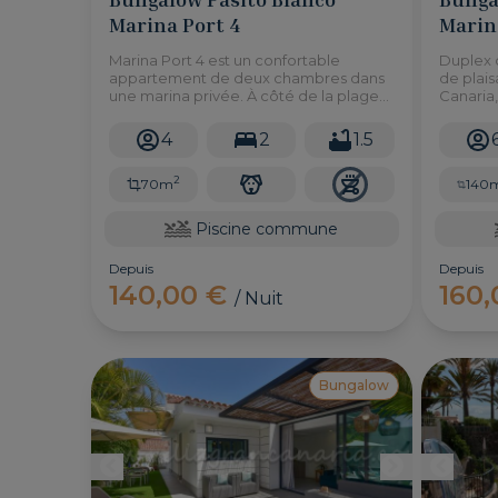
Marina Port 4
Marina
Marina Port 4 est un confortable
Duplex 
appartement de deux chambres dans
de plais
une marina privée. À côté de la plage
Canaria,
avec une piscine commune. Tout ce
pied) de
qu'il faut pour des vacances en bord de
piscine 
4
2
1.5
mer.
tranquill
2
70m
140
Piscine commune
Depuis
Depuis
140,00 €
160
/ Nuit
Bungalow