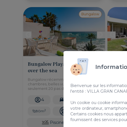
Bungalow
Bungalow Playa del Aguila II
Bunga
Informatio
over the sea
Maspa
Bungalow récemment rénové de 2
Le Bunga
chambres, belles vues sur la mer et à
dans le
Bienvenue sur les informatio
seulement 20 pas de la plage.
côté du
l'entité : VILLA GRAN CAN
Interna
route d
4
2
2
Meloner
Un cookie ou cookie informati
votre ordinateur, smartphone
2
80m
70
Certains cookies nous appart
fournissent des services pou
Piscine commune