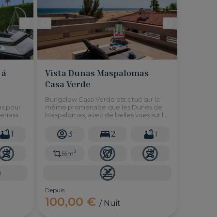
 á
Vista Dunas Maspalomas
Casa Verde
Bungalow Casa Verde est situé sur la
as pour
même promenade que les Dunes de
errasse
Maspalomas, avec de belles vues sur la
ement 5
mer et les dunes depuis le toit. 2
 de
chambres pouvant accueillir jusqu'à 3
1
3
2
1
adultes.
2
55m
e
Depuis
100,00 €
/ Nuit