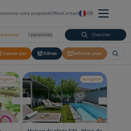
nnoncez votre propriété
Offres
Contact
FR
Personne
1
Personnes
Chercher
Classer par
Filtres
Afficher plan
ungalow
Bungalow
s
Maison de plage ET1 - Playa de