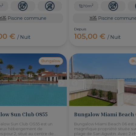
2
2
m
70m
Piscine commune
Piscine commun
Depuis
,00 €
105,00 €
/ Nuit
/ Nuit
Bungalow
B
low Sun Club OS55
Bungalow Miami Beach 
alow Sun Club OS55 est un
Bungalow Miami Beach 06 est 
leux hébergement de
magnifique propriété située sur
 pour 2, situé au centre de
plage de San Agustin. Avec 2 