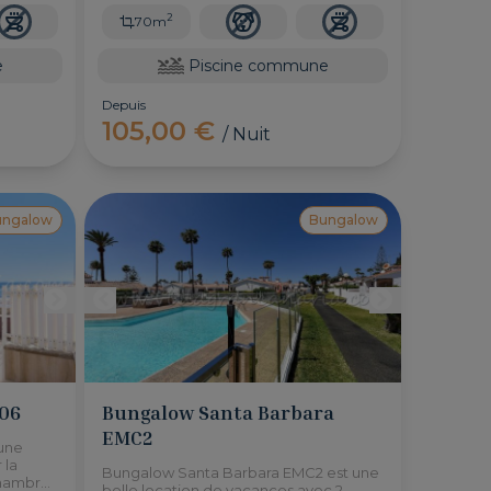
2
70m
e
Piscine commune
Depuis
105,00 €
/ Nuit
ungalow
Bungalow
06
Bungalow Santa Barbara
EMC2
une
 la
Bungalow Santa Barbara EMC2 est une
chambres
belle location de vacances avec 2