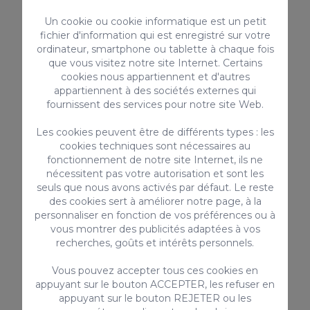
encourageons à vérifier s'il y a eu des
Un cookie ou cookie informatique est un petit
dommages antérieurs à l'enregistrement et
fichier d'information qui est enregistré sur votre
à nous en informer pour éviter les
ordinateur, smartphone ou tablette à chaque fois
malentendus.
que vous visitez notre site Internet. Certains
cookies nous appartiennent et d'autres
Le non-respect de l'une de ces règles
appartiennent à des sociétés externes qui
entraîne la perte totale de la garantie
fournissent des services pour notre site Web.
déposée.
Les cookies peuvent être de différents types : les
L'enregistrement tardif entraîne les frais
cookies techniques sont nécessaires au
fonctionnement de notre site Internet, ils ne
supplémentaires suivants:
nécessitent pas votre autorisation et sont les
seuls que nous avons activés par défaut. Le reste
** de 20h30 à 22h00: 30€
des cookies sert à améliorer notre page, à la
** de 22h00 à minuit: 50€
personnaliser en fonction de vos préférences ou à
** de minuit à 1h30: 80€
vous montrer des publicités adaptées à vos
recherches, goûts et intérêts personnels.
Vous pouvez accepter tous ces cookies en
Code de licence touristique régionale pour les
appuyant sur le bouton ACCEPTER, les refuser en
locations de vacances : VV-35-1-0018236
appuyant sur le bouton REJETER ou les