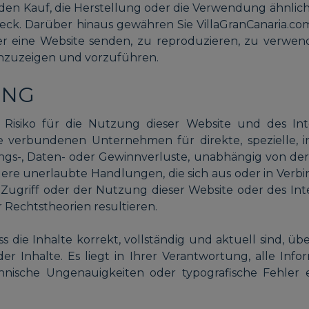
e den Kauf, die Herstellung oder die Verwendung ähnlic
ck. Darüber hinaus gewähren Sie VillaGranCanaria.com 
ber eine Website senden, zu reproduzieren, zu verwen
 anzuzeigen und vorzuführen.
UNG
isiko für die Nutzung dieser Website und des Inte
re verbundenen Unternehmen für direkte, spezielle, 
ungs-, Daten- oder Gewinnverluste, unabhängig von der 
ndere unerlaubte Handlungen, die sich aus oder in Ve
m Zugriff oder der Nutzung dieser Website oder des In
Rechtstheorien resultieren.
ss die Inhalte korrekt, vollständig und aktuell sind, ü
t der Inhalte. Es liegt in Ihrer Verantwortung, alle In
chnische Ungenauigkeiten oder typografische Fehler e