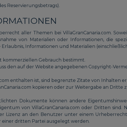
 des Reservierungsbetrags).
ORMATIONEN
errecht aller Themen bei VillaGranCanaria.com. Sowei
nahme von Materialien oder Informationen, die spezi
rlaubnis, Informationen und Materialien (einschließlich
icht kommerziellen Gebrauch bestimmt.
muss den auf der Website angegebenen Copyright-Verme
enthalten ist, sind begrenzte Zitate von Inhalten erla
ranCanaria.com kopieren oder zur Weitergabe an Dritte
ntlichten Dokumente können andere Eigentumshinweis
igentum von VillaGranCanaria.com oder Dritten sind. N
ner Lizenz an den Benutzer unter einem Urheberrecht
einer dritten Partei ausgelegt werden.