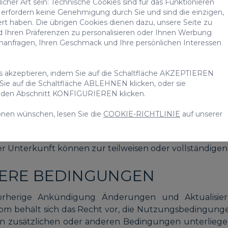
cher Art sein: Technische Cookies sind für das Funktionieren
erfordern keine Genehmigung durch Sie und sind die einzigen,
ert haben. Die übrigen Cookies dienen dazu, unsere Seite zu
 die von VillaGranCanaria.com angegebenen Sicherheitsp
d Ihren Präferenzen zu personalisieren oder Ihnen Werbung
bsite einhalten. Darüber hinaus stimmen Sie zu, ni
chanfragen, Ihren Geschmack und Ihre persönlichen Interessen
stimmt ist, es sei denn, VillaGranCanaria.com hat Ihnen
es akzeptieren, indem Sie auf die Schaltfläche AKZEPTIEREN
 Sie auf die Schaltfläche ABLEHNEN klicken, oder sie
uf den Abschnitt KONFIGURIEREN klicken.
onen wünschen, lesen Sie die
COOKIE-RICHTLINIE
auf unserer
der Anreise) ist eine Kaution zu hinterlegen. Die Kauti
anz oder teilweise zurückerstattet. Schäden an der Un
Unterkunft können zur teilweisen oder vollständigen
ERE BEDINGUNGEN
vorherige Ankündigung Änderungen und Aktualisier
com behält sich das Recht vor, die Nutzungsbedingun
usätzlichen oder anderen Bedingungen unterliegen, 