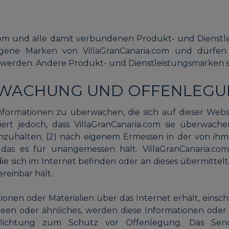
com und alle damit verbundenen Produkt- und Dienstl
agene Marken von VillaGranCanaria.com und dürfen
 werden. Andere Produkt- und Dienstleistungsmarken s
RWACHUNG UND OFFENLEG
ie Informationen zu überwachen, die sich auf dieser We
iert jedoch, dass VillaGranCanaria.com sie überwach
inzuhalten; (2) nach eigenem Ermessen in der von ih
das es für unangemessen hält. VillaGranCanaria.com 
ie sich im Internet befinden oder an dieses übermitte
reinbar hält.
tionen oder Materialien über das Internet erhält, einsc
deen oder ähnliches, werden diese Informationen oder M
pflichtung zum Schutz vor Offenlegung. Das Sen