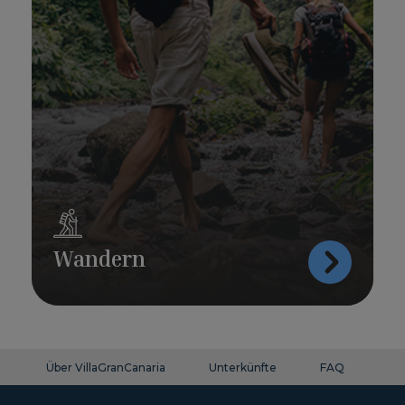
Wandern
Über VillaGranCanaria
Unterkünfte
FAQ
Ko