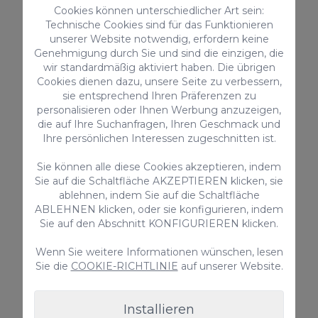
Cookies können unterschiedlicher Art sein:
Außendusche
Technische Cookies sind für das Funktionieren
Vitro Keramik
unserer Website notwendig, erfordern keine
Genehmigung durch Sie und sind die einzigen, die
TV
wir standardmäßig aktiviert haben. Die übrigen
Wasserkessel
Cookies dienen dazu, unsere Seite zu verbessern,
Kinder erlaubt
sie entsprechend Ihren Präferenzen zu
Sonnenschirm
personalisieren oder Ihnen Werbung anzuzeigen,
Ventilator / Extraktor
die auf Ihre Suchanfragen, Ihren Geschmack und
Ihre persönlichen Interessen zugeschnitten ist.
Tresor
Bettwäsche und Handtücher
Sie können alle diese Cookies akzeptieren, indem
Sie auf die Schaltfläche AKZEPTIEREN klicken, sie
> ALLES ANSEHEN
ablehnen, indem Sie auf die Schaltfläche
ABLEHNEN klicken, oder sie konfigurieren, indem
Sie auf den Abschnitt KONFIGURIEREN klicken.
Wenn Sie weitere Informationen wünschen, lesen
Zusatzleistungen
Sie die
COOKIE-RICHTLINIE
auf unserer Website.
Installieren