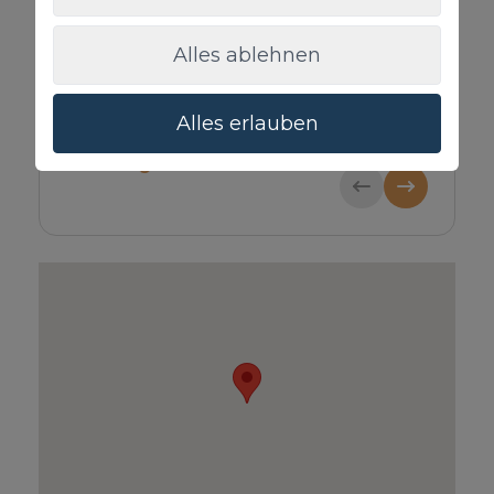
Alles ablehnen
Alles erlauben
stuhl
Haustier
Privat A
100€ / Reservierung
Gäste
60€ / Re