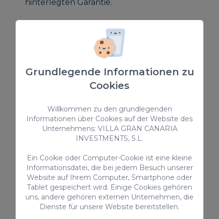
hinterlegten Garantie.
Late Check in ist verfügbar und wird auf
Anfrage wie folgt berechnet:
** Zwischen 20:30 und 22:00 Uhr - 30€
Grundlegende Informationen zu
** Zwischen 22:00 und 00:00 Uhr - 50€
Cookies
** Zwischen 00:00 und 01:30 Uhr - 80€
Willkommen zu den grundlegenden
Informationen über Cookies auf der Website des
Regionaler Touristenlizenzcode für
Unternehmens: VILLA GRAN CANARIA
Ferienvermietungen: VV-35-1-0018173
INVESTMENTS, S.L.
Nationale Registrierungsnummer für
kurzfristige Vermietungen:
Ein Cookie oder Computer-Cookie ist eine kleine
ESFCTU00003501200022833500000000000
Informationsdatei, die bei jedem Besuch unserer
Website auf Ihrem Computer, Smartphone oder
00VV-35-1-00181730
Tablet gespeichert wird. Einige Cookies gehören
uns, andere gehören externen Unternehmen, die
Dienste für unsere Website bereitstellen.
AUSSTATTUNG