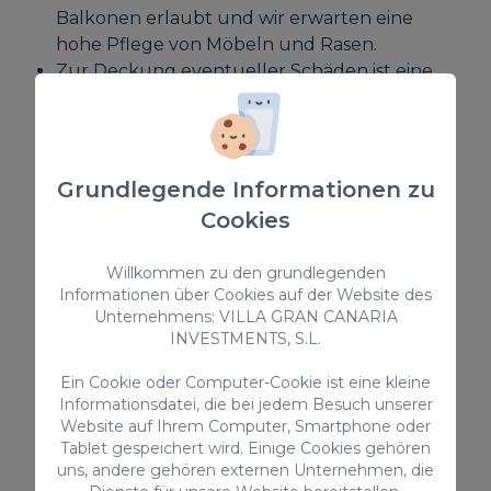
Balkonen erlaubt und wir erwarten eine
hohe Pflege von Möbeln und Rasen.
Zur Deckung eventueller Schäden ist eine
Kaution von 800 € erforderlich. Diese
Kaution wird nach der Abreise vollständig
zurückerstattet und unterliegt einer
Schadensinspektion. Aus diesem Grund
Grundlegende Informationen zu
empfehlen wir Ihnen, beim Check-in zu
Cookies
überprüfen, ob Vorschäden vorhanden sind,
und uns entsprechend zu informieren, um
Willkommen zu den grundlegenden
Missverständnisse zu vermeiden.
Informationen über Cookies auf der Website des
In dieser Unterkunft
sind keine Haustiere
Unternehmens: VILLA GRAN CANARIA
erlaubt
INVESTMENTS, S.L.
Die Nichteinhaltung einer dieser Regeln
Ein Cookie oder Computer-Cookie ist eine kleine
führt zum vollständigen Verlust der
Informationsdatei, die bei jedem Besuch unserer
hinterlegten Garantie.
Website auf Ihrem Computer, Smartphone oder
Tablet gespeichert wird. Einige Cookies gehören
Regionaler Touristenlizenzcode für
uns, andere gehören externen Unternehmen, die