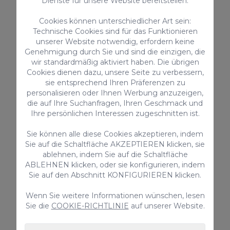
Ferienvermietungen: VV-35-1-0016245
Dienste für unsere Website bereitstellen.
Registrierungsnummer für
Cookies können unterschiedlicher Art sein:
Kurzzeitvermietung:
Technische Cookies sind für das Funktionieren
ESFCTU00003501300006632300000000000
unserer Website notwendig, erfordern keine
00VV-35-1-00162454
Genehmigung durch Sie und sind die einzigen, die
wir standardmäßig aktiviert haben. Die übrigen
Cookies dienen dazu, unsere Seite zu verbessern,
sie entsprechend Ihren Präferenzen zu
AUSSTATTUNG
personalisieren oder Ihnen Werbung anzuzeigen,
die auf Ihre Suchanfragen, Ihren Geschmack und
Mikrowelle
Ihre persönlichen Interessen zugeschnitten ist.
Ofen
Gefrierschrank
Sie können alle diese Cookies akzeptieren, indem
Ventilator / Extraktor
Sie auf die Schaltfläche AKZEPTIEREN klicken, sie
ablehnen, indem Sie auf die Schaltfläche
Toaster
ABLEHNEN klicken, oder sie konfigurieren, indem
Haustiere nicht erlaubt
Sie auf den Abschnitt KONFIGURIEREN klicken.
Parking - auf der Strasse
Kinder erlaubt
Wenn Sie weitere Informationen wünschen, lesen
Smart TV
Sie die
COOKIE-RICHTLINIE
auf unserer Website.
> ALLES ANSEHEN