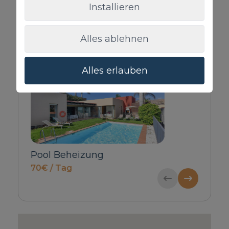
Installieren
Alles ablehnen
Zusatzleistungen
Alles erlauben
Babybett & Hochstuhl
Privat Ankun
Nachfragen
Gäste
55€ / Reserv