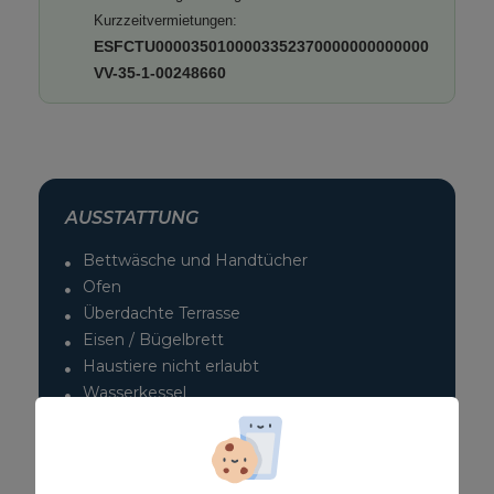
Kurzzeitvermietungen:
ESFCTU0000350100003352370000000000000
VV-35-1-00248660
AUSSTATTUNG
Bettwäsche und Handtücher
Ofen
Überdachte Terrasse
Eisen / Bügelbrett
Haustiere nicht erlaubt
Wasserkessel
Smart TV
Hochstuhl
Seeblick