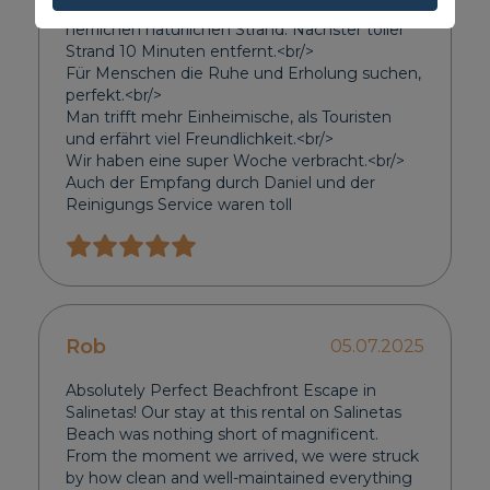
Die Wohnung ist traumhaft, direkt an einem
herrlichen natürlichen Strand. Nächster toller
Strand 10 Minuten entfernt.<br/>
Für Menschen die Ruhe und Erholung suchen,
perfekt.<br/>
Man trifft mehr Einheimische, als Touristen
und erfährt viel Freundlichkeit.<br/>
Wir haben eine super Woche verbracht.<br/>
Auch der Empfang durch Daniel und der
Reinigungs Service waren toll
Rob
05.07.2025
Absolutely Perfect Beachfront Escape in
Salinetas! Our stay at this rental on Salinetas
Beach was nothing short of magnificent.
From the moment we arrived, we were struck
by how clean and well-maintained everything