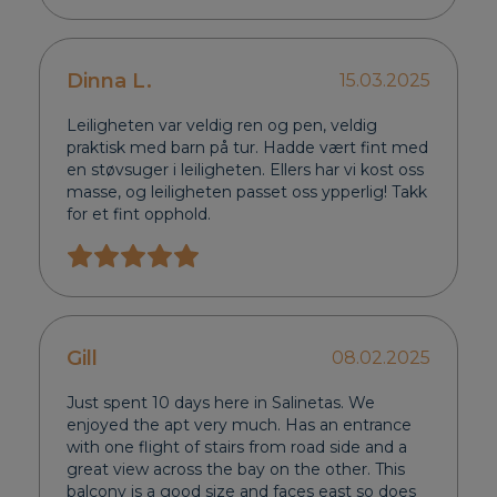
Dinna L.
15.03.2025
Leiligheten var veldig ren og pen, veldig
praktisk med barn på tur. Hadde vært fint med
en støvsuger i leiligheten. Ellers har vi kost oss
masse, og leiligheten passet oss ypperlig! Takk
for et fint opphold.
Gill
08.02.2025
Just spent 10 days here in Salinetas. We
enjoyed the apt very much. Has an entrance
with one flight of stairs from road side and a
great view across the bay on the other. This
balcony is a good size and faces east so does