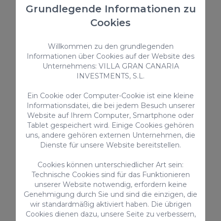
Grundlegende Informationen zu
> ALLES ANSEHEN
Cookies
Willkommen zu den grundlegenden
Informationen über Cookies auf der Website des
Zusatzleistungen
Unternehmens: VILLA GRAN CANARIA
INVESTMENTS, S.L.
Ein Cookie oder Computer-Cookie ist eine kleine
Informationsdatei, die bei jedem Besuch unserer
Website auf Ihrem Computer, Smartphone oder
Tablet gespeichert wird. Einige Cookies gehören
uns, andere gehören externen Unternehmen, die
Dienste für unsere Website bereitstellen.
Privat Ankunftstransfer 1-4
Privat Abreise
Cookies können unterschiedlicher Art sein:
Technische Cookies sind für das Funktionieren
Gäste
Gäste
unserer Website notwendig, erfordern keine
63€ / Reservierung
75€ / Reservie
Genehmigung durch Sie und sind die einzigen, die
wir standardmäßig aktiviert haben. Die übrigen
Cookies dienen dazu, unsere Seite zu verbessern,