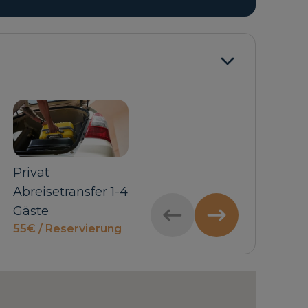
Privat
Privat
Miet
Abreisetransfer 1-4
Ankunftstransfer
Leis
Nach
Gäste
5-6 Gäste
55€ / Reservierung
65€ / Reservierung