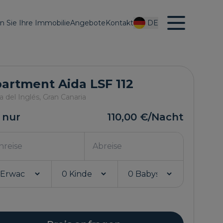
en Sie Ihre Immobilie
Angebote
Kontakt
DE
artment Aida LSF 112
a del Inglés,
Gran Canaria
 nur
110,00 €
/Nacht