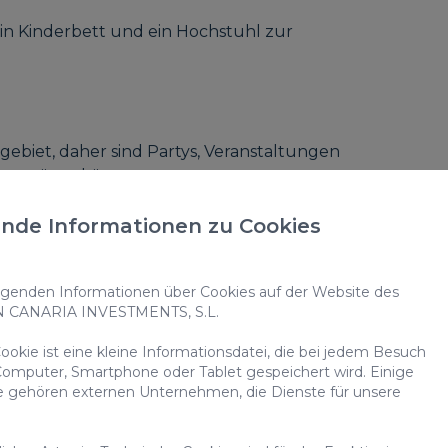
ein Kinderbett und ein Hochstuhl zur
ebiet, daher sind Partys, Veranstaltungen
rn stören könnten, strengstens untersagt.
nzahl ist strengstens untersagt. Abgesehen
nde Informationen zu Cookies
s ist nur auf offenen Terrassen oder Balkonen
on Möbeln und Rasen.
enden Informationen über Cookies auf der Website des
ion von 400 € erforderlich. Diese Kaution
N CANARIA INVESTMENTS, S.L.
ttet und unterliegt einer Schadensinspektion.
 Check-in zu überprüfen, ob Vorschäden
okie ist eine kleine Informationsdatei, die bei jedem Besuch
ormieren, um Missverständnisse zu vermeiden.
omputer, Smartphone oder Tablet gespeichert wird. Einige
 zum vollständigen Verlust der hinterlegten
e gehören externen Unternehmen, die Dienste für unsere