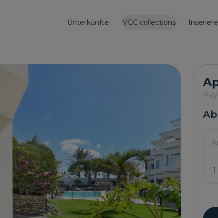
Unterkünfte
VGC collections
Inserier
Ap
Play
Ab