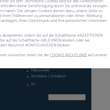
cher Art sein: Technische Cookies sind für das Funktionieren
erfordern keine Genehmigung durch Sie und sind die einzigen,
ert haben. Die übrigen Cookies dienen dazu, unsere Seite zu
d Ihren Präferenzen zu personalisieren oder Ihnen Werbung
chanfragen, Ihren Geschmack und Ihre persönlichen Interessen
etungen: VV-35-1-0019913
ge Vermietungen:
VV-35-1-00199137
es akzeptieren, indem Sie auf die Schaltfläche AKZEPTIEREN
 Sie auf die Schaltfläche ABLEHNEN klicken, oder sie
uf den Abschnitt KONFIGURIEREN klicken.
onen wünschen, lesen Sie die
COOKIE-RICHTLINIE
auf unserer
Mikrowelle
Ventilator / Extraktor
TV
> ALLES ANSEHEN