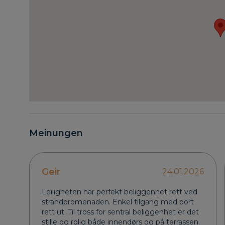
Meinungen
Geir
24.01.2026
Leiligheten har perfekt beliggenhet rett ved
strandpromenaden. Enkel tilgang med port
rett ut. Til tross for sentral beliggenhet er det
stille og rolig både innendørs og på terrassen.