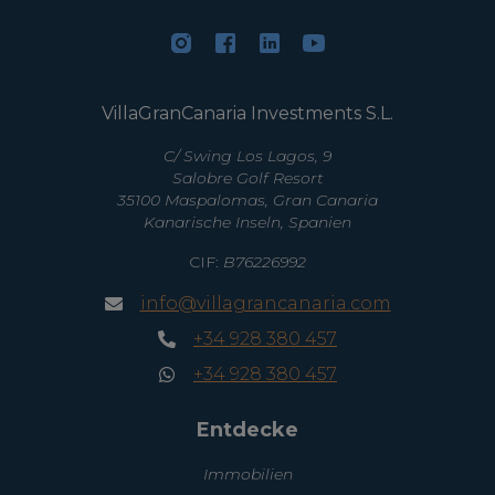
VillaGranCanaria Investments S.L.
C/ Swing Los Lagos, 9
Salobre Golf Resort
35100 Maspalomas, Gran Canaria
Kanarische Inseln, Spanien
CIF:
B76226992
info@villagrancanaria.com
+34 928 380 457
+34 928 380 457
Entdecke
Immobilien