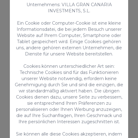
Küchenutensilien zur Verfügung gestellt
Unternehmens: VILLA GRAN CANARIA
Liegestühle
INVESTMENTS, S.L.
Ventilator / Extraktor
Ein Cookie oder Computer-Cookie ist eine kleine
> ALLES ANSEHEN
Informationsdatei, die bei jedem Besuch unserer
Website auf Ihrem Computer, Smartphone oder
Tablet gespeichert wird. Einige Cookies gehören
uns, andere gehören externen Unternehmen, die
Dienste für unsere Website bereitstellen.
Zusatzleistungen
Cookies können unterschiedlicher Art sein:
Technische Cookies sind für das Funktionieren
unserer Website notwendig, erfordern keine
Genehmigung durch Sie und sind die einzigen, die
wir standardmäßig aktiviert haben. Die übrigen
Cookies dienen dazu, unsere Seite zu verbessern,
sie entsprechend Ihren Präferenzen zu
personalisieren oder Ihnen Werbung anzuzeigen,
die auf Ihre Suchanfragen, Ihren Geschmack und
Ihre persönlichen Interessen zugeschnitten ist.
Privat Ankunftstransfer 1-4
Privat Abreise
Gäste
Gäste
Sie können alle diese Cookies akzeptieren, indem