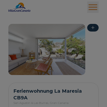
+
Ferienwohnung La Maresia
CB9A
San Agustín & Las Burras,
Gran Canaria