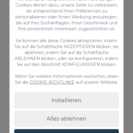
Cookies dienen dazu, unsere Seite zu verbessern,
2
70m
sie entsprechend Ihren Präferenzen zu
personalisieren oder Ihnen Werbung anzuzeigen,
Gemeinschaftspool
die auf Ihre Suchanfragen, Ihren Geschmack und
Ab nur
Ihre persönlichen Interessen zugeschnitten ist.
105,00 €
/ Nacht
Sie können alle diese Cookies akzeptieren, indem
Sie auf die Schaltfläche AKZEPTIEREN klicken, sie
ablehnen, indem Sie auf die Schaltfläche
Bungalow
ABLEHNEN klicken, oder sie konfigurieren, indem
Sie auf den Abschnitt KONFIGURIEREN klicken.
Wenn Sie weitere Informationen wünschen, lesen
Sie die
COOKIE-RICHTLINIE
auf unserer Website.
Installieren
Alles ablehnen
Bungalow Irene Playa del Ingles
Bungalow Irene ist eine gemütliche Wohnung für 2