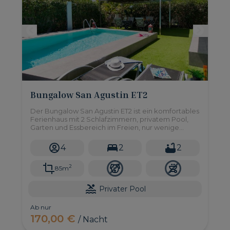
Bungalow San Agustin ET2
Der Bungalow San Agustin ET2 ist ein komfortables
Ferienhaus mit 2 Schlafzimmern, privatem Pool,
Garten und Essbereich im Freien, nur wenige
Gehminuten vom Strand von San Agustín im
Süden von Gran Canaria entfernt.
4
2
2
2
85m
Privater Pool
Ab nur
170,00 €
/ Nacht