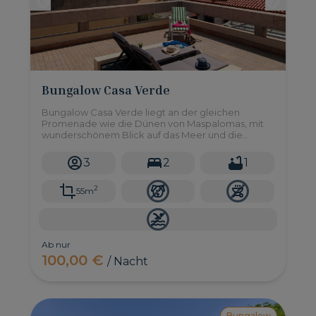
Bungalow Casa Verde
Bungalow Casa Verde liegt an der gleichen
Promenade wie die Dünen von Maspalomas, mit
wunderschönem Blick auf das Meer und die
Dünen vom Dach aus. 2 Schlafzimmer für bis zu 3
Erwachsene.
3
2
1
2
55m
Ab nur
100,00 €
/ Nacht
Bungalow