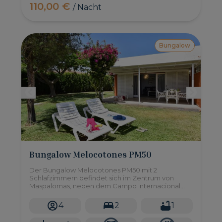
110,00 €
/ Nacht
Bungalow
Bungalow Melocotones PM50
Der Bungalow Melocotones PM50 mit 2
Schlafzimmern befindet sich im Zentrum von
Maspalomas, neben dem Campo Internacional
und nur eine kurze Autofahrt von den Stränden
von Maspalomas und Meloneras entfernt.
4
2
1