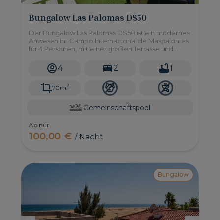
Bungalow Las Palomas DS50
Der Bungalow Las Palomas DS50 ist ein modernes
Anwesen im Campo Internacional de Maspalomas
für 4 Personen, mit einer großen Terrasse und
einem Gemeinschaftspool, nur 5 Autominuten vom
Strand von Maspalomas entfernt!
4
2
1
2
70m
Gemeinschaftspool
Ab nur
100,00 €
/ Nacht
Bungalow