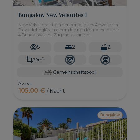
Bungalow New Velsuites I
New Velsuites I ist ein neu renoviertes Anwesen in
Playa del Inglés, in einem kleinen Komplex mit nur
4 Bungalows, mit Zugang zu einem
Gemeinschaftspool und 2 Schlafzimmern mit einer
Kapazität für bis zu 5 Personen.
5
2
2
2
70m
Gemeinschaftspool
Ab nur
105,00 €
/ Nacht
Bungalow