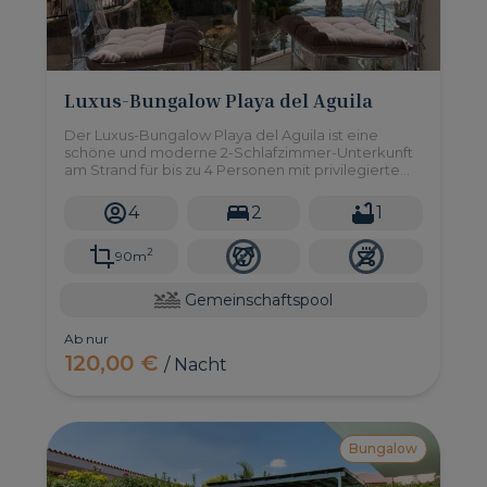
Luxus-Bungalow Playa del Aguila
Der Luxus-Bungalow Playa del Aguila ist eine
schöne und moderne 2-Schlafzimmer-Unterkunft
am Strand für bis zu 4 Personen mit privilegiertem
Meerblick über Playa del Aguila.
4
2
1
2
90m
Gemeinschaftspool
Ab nur
120,00 €
/ Nacht
Bungalow