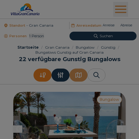
Standort
Anreisedatum
1
Person
Suchen
Personen
Startseite
/
Gran Canaria
/
Bungalow
/
Günstig
/
Bungalows Gunstig auf Gran Canaria
22
verfügbare Gunstig Bungalows
Bungalow