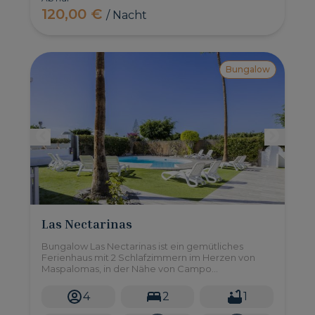
120,00 €
/ Nacht
Bungalow
Las Nectarinas
Bungalow Las Nectarinas ist ein gemütliches
Ferienhaus mit 2 Schlafzimmern im Herzen von
Maspalomas, in der Nähe von Campo
Internacional und in der Nähe der Strände von
Maspalomas und Meloneras.
4
2
1