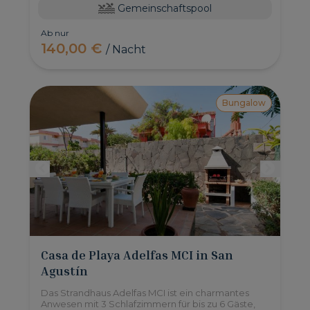
Gemeinschaftspool
Ab nur
140,00 €
/ Nacht
Bungalow
Casa de Playa Adelfas MCI in San
Agustín
Das Strandhaus Adelfas MCI ist ein charmantes
Anwesen mit 3 Schlafzimmern für bis zu 6 Gäste,