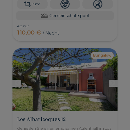
2
115m
Gemeinschaftspool
Ab nur
110,00 €
/ Nacht
Bungalow
Los Albaricoques 12
Genießen Sie einen erholsamen Aufenthalt im Los