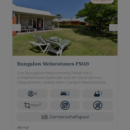
Bungalow Melocotones PM49
Der Bungalow Melocotones PM49 mit 2
Schlafzimmern befindet sich im Zentrum von
Maspalomas, neben dem Campo Internacional
und nur eine kurze Autofahrt von den Stränden
von Maspalomas und Meloneras entfernt.
4
2
1
2
70m
Gemeinschaftspool
Ab nur