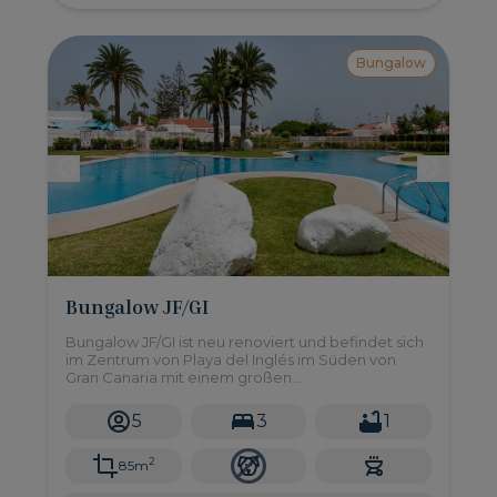
Bungalow
Bungalow JF/GI
Bungalow JF/GI ist neu renoviert und befindet sich
im Zentrum von Playa del Inglés im Süden von
Gran Canaria mit einem großen
Gemeinschaftspool und 3 Schlafzimmern mit einer
Kapazität von bis zu 5 Personen.
5
3
1
2
85m