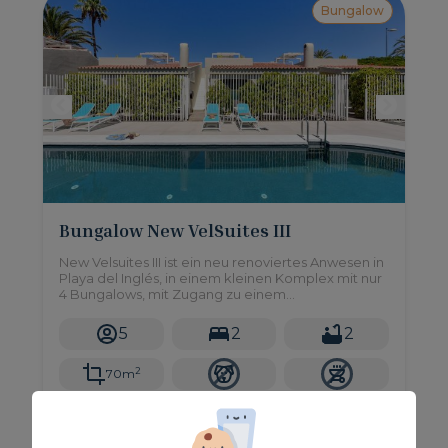
Bungalow
Bungalow New VelSuites III
New Velsuites III ist ein neu renoviertes Anwesen in
Playa del Inglés, in einem kleinen Komplex mit nur
4 Bungalows, mit Zugang zu einem
Gemeinschaftspool und 2 Schlafzimmern mit einer
Kapazität für bis zu 5 Personen.
5
2
2
2
70m
Gemeinschaftspool