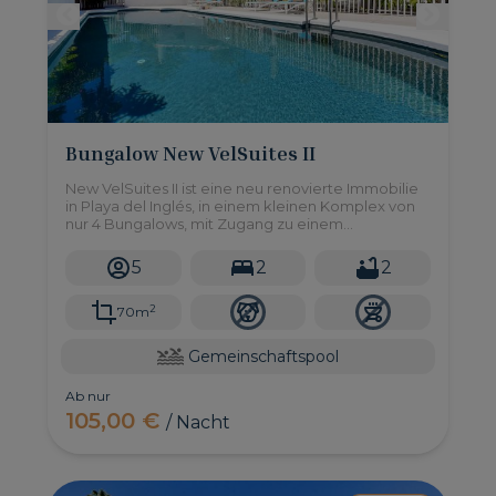
Bungalow New VelSuites II
New VelSuites II ist eine neu renovierte Immobilie
in Playa del Inglés, in einem kleinen Komplex von
nur 4 Bungalows, mit Zugang zu einem
Gemeinschaftspool und 2 Schlafzimmern mit Platz
für bis zu 5 Personen.
5
2
2
2
70m
Gemeinschaftspool
Ab nur
105,00 €
/ Nacht