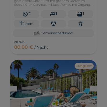
gemütliche Unterkunft mit großem Garten im
Süden Gran Canarias, in Maspalomas, mit Zugang
zu einem gemeinsamen Swimmingpool.
2
1
1
2
45m
Gemeinschaftspool
Ab nur
80,00 €
/ Nacht
Bungalow