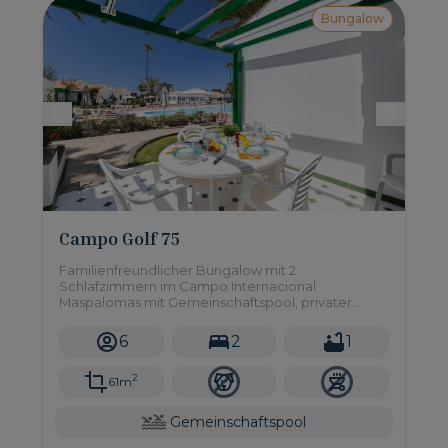
Bungalow
Campo Golf 75
Familienfreundlicher Bungalow mit 2
Schlafzimmern im Campo Internacional
Maspalomas mit Gemeinschaftspool, privater
Terrasse und idealer Lage in der Nähe von
Stränden, Yumbo und Maspalomas Golf.
6
2
1
Gastgeber: VillaGranCanaria.
2
61m
Gemeinschaftspool