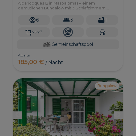
Albaricoques 12 in Maspalomas – einem
gemütlichen Bungalow mit 3 Schlafzimmern,
Garten, Terrasse und WLAN. Gastgeber:
VillaGranCanaria.
6
3
1
2
75m
Gemeinschaftspool
Ab nur
185,00 €
/ Nacht
Bungalow