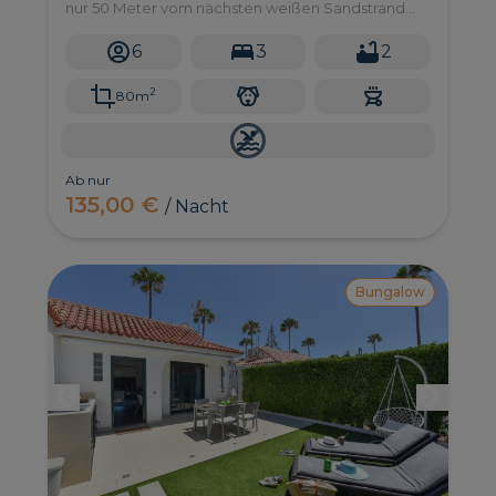
nur 50 Meter vom nächsten weißen Sandstrand
und nur wenige Gehminuten von Geschäften und
Restaurants entfernt. Alles, was Sie für einen
6
3
2
ruhigen und vollständigen Urlaub benötigen.
2
80m
Ab nur
135,00 €
/ Nacht
Bungalow