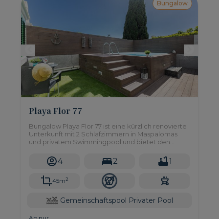
Bungalow
Playa Flor 77
Bungalow Playa Flor 77 ist eine kürzlich renovierte
Unterkunft mit 2 Schlafzimmern in Maspalomas
und privatem Swimmingpool und bietet den
perfekten Rückzugsort für Familien oder Gruppen
4
2
1
2
45m
Gemeinschaftspool
Privater Pool
Ab nur