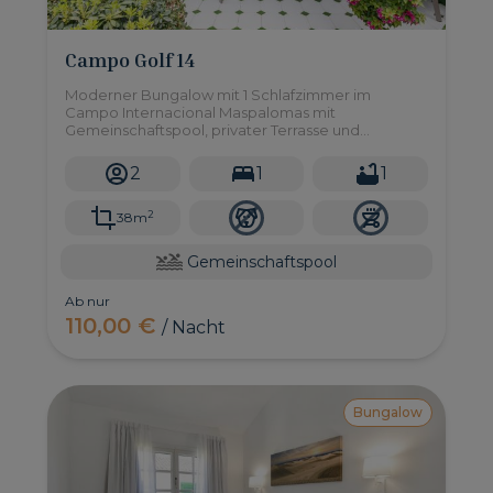
Campo Golf 14
Moderner Bungalow mit 1 Schlafzimmer im
Campo Internacional Maspalomas mit
Gemeinschaftspool, privater Terrasse und
renoviertem Innenbereich. Ideal für Paare.
Gastgeber: VillaGranCanaria.
2
1
1
2
38m
Gemeinschaftspool
Ab nur
110,00 €
/ Nacht
Bungalow