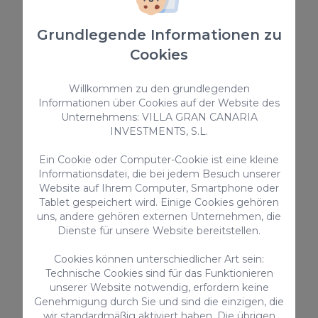
Ab nur
105,00 €
/ Nacht
Grundlegende Informationen zu
Cookies
Bungalow
Willkommen zu den grundlegenden
Informationen über Cookies auf der Website des
Unternehmens: VILLA GRAN CANARIA
INVESTMENTS, S.L.
Ein Cookie oder Computer-Cookie ist eine kleine
Informationsdatei, die bei jedem Besuch unserer
Website auf Ihrem Computer, Smartphone oder
Tablet gespeichert wird. Einige Cookies gehören
uns, andere gehören externen Unternehmen, die
Bungalow New VelSuites IV
Dienste für unsere Website bereitstellen.
New VelSuites IV ist eine neu renovierte Immobilie
Cookies können unterschiedlicher Art sein:
in Playa del Inglés, in einem kleinen Komplex von
Technische Cookies sind für das Funktionieren
nur 4 Bungalows, mit Zugang zu einem
Gemeinschaftspool und 2 Schlafzimmern mit Platz
unserer Website notwendig, erfordern keine
für bis zu 5 Personen.
Genehmigung durch Sie und sind die einzigen, die
5
2
2
wir standardmäßig aktiviert haben. Die übrigen