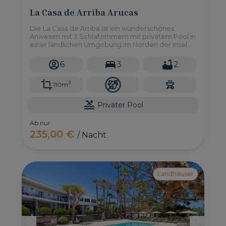
La Casa de Arriba Arucas
Die La Casa de Arriba ist ein wunderschönes
Anwesen mit 3 Schlafzimmern mit privatem Pool in
einer ländlichen Umgebung im Norden der Insel
mit einfachem Zugang zu allen Annehmlichkeiten,
die Sie benötigen.
6
3
2
2
110m
Privater Pool
Ab nur
235,00 €
/ Nacht
Landhäuser