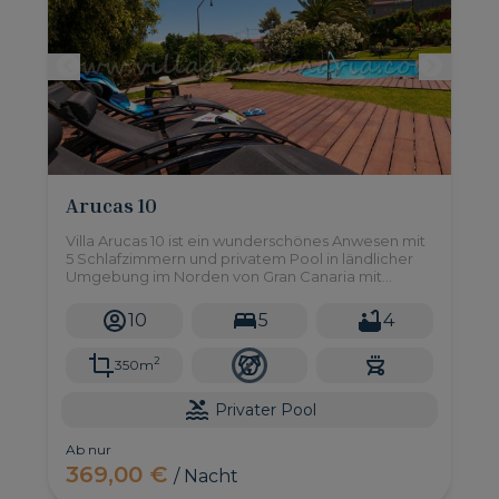
Arucas 10
Villa Arucas 10 ist ein wunderschönes Anwesen mit
5 Schlafzimmern und privatem Pool in ländlicher
Umgebung im Norden von Gran Canaria mit
einfachem Zugang zu allen Annehmlichkeiten, die
Sie benötigen, sowie atemberaubendem
10
5
4
Meerblick!
2
350m
Privater Pool
Ab nur
369,00 €
/ Nacht