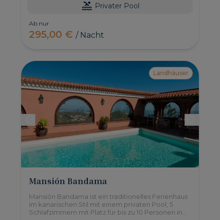
Privater Pool
Ab nur
295,00 €
/ Nacht
Landhäuser
Mansión Bandama
Mansión Bandama ist ein traditionelles Ferienhaus
im kanarischen Stil mit einem privaten Pool, 5
Schlafzimmern mit Platz für bis zu 10 Personen in
einem geschützten Naturgebiet, mit