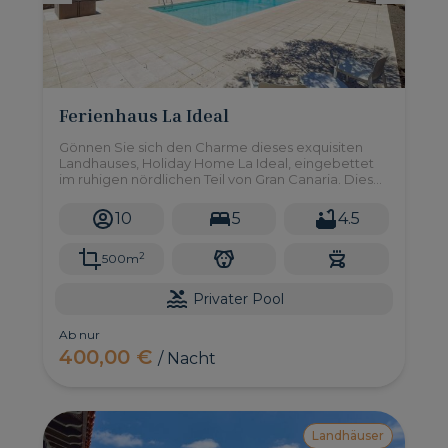
Ferienhaus La Ideal
Gönnen Sie sich den Charme dieses exquisiten
Landhauses, Holiday Home La Ideal, eingebettet
im ruhigen nördlichen Teil von Gran Canaria. Dieser
idyllische Rückzugsort verspricht einen
unvergesslichen Kurzurlaub für bis zu 10 Gäste und
10
5
4.5
bietet eine Mischung aus rustikaler Eleganz und
modernem Komfort.
2
500m
Privater Pool
Ab nur
400,00 €
/ Nacht
Landhäuser