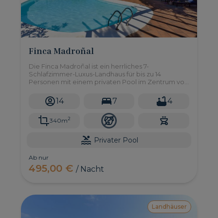
Finca Madroñal
Die Finca Madroñal ist ein herrliches 7-
Schlafzimmer-Luxus-Landhaus für bis zu 14
Personen mit einem privaten Pool im Zentrum von
Gran Canaria.
14
7
4
2
340m
Privater Pool
Ab nur
495,00 €
/ Nacht
Landhäuser