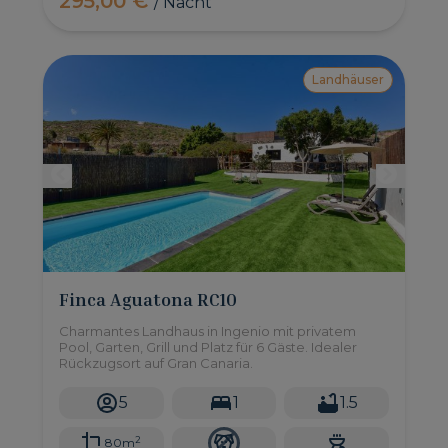
295,00 €
/ Nacht
Landhäuser
Finca Aguatona RC10
Charmantes Landhaus in Ingenio mit privatem
Pool, Garten, Grill und Platz für 6 Gäste. Idealer
Rückzugsort auf Gran Canaria.
5
1
1.5
2
80m