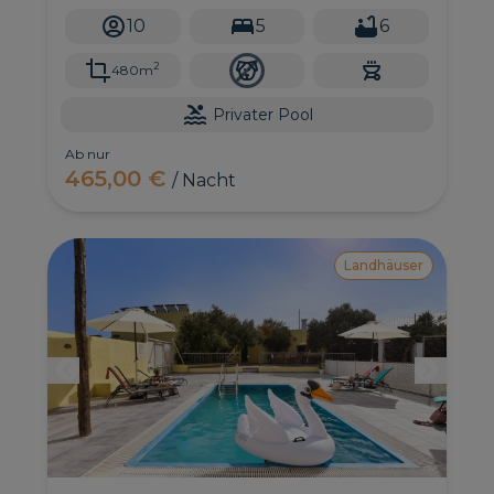
beeindruckendem Blick auf den Ozean und den
10
5
6
Bandama-Krater
2
480m
Privater Pool
Ab nur
465,00 €
/ Nacht
Landhäuser