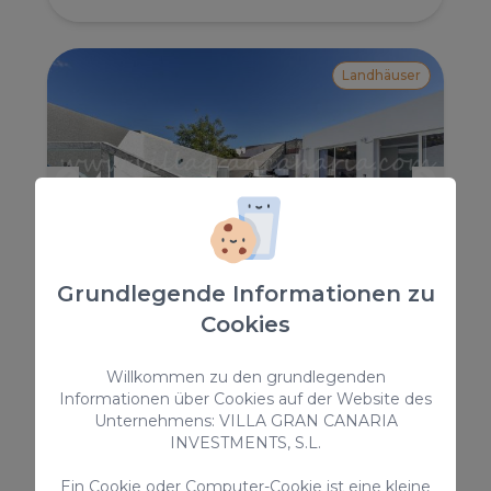
Landhäuser
Grundlegende Informationen zu
Joviano
Cookies
Villa Joviano, in Salobre Dorf im Süden von Gran
Canaria, ist ein fantastisches Anwesen, komplett
Willkommen zu den grundlegenden
renoviert mit privatem Pool und Platz für bis zu 6
Informationen über Cookies auf der Website des
Personen.
Unternehmens: VILLA GRAN CANARIA
6
3
3
INVESTMENTS, S.L.
2
150m
Ein Cookie oder Computer-Cookie ist eine kleine