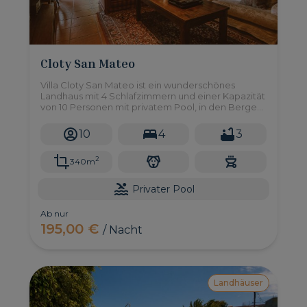
Cloty San Mateo
Villa Cloty San Mateo ist ein wunderschönes
Landhaus mit 4 Schlafzimmern und einer Kapazität
von 10 Personen mit privatem Pool, in den Bergen
von Gran Canaria.
10
4
3
2
340m
Privater Pool
Ab nur
195,00 €
/ Nacht
Landhäuser