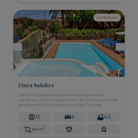
Landhäuser
Finca Salobre
Die Finca Salobre ist ein beeindruckendes
Landhaus mit 6 Schlafzimmern für 12 Personen mit
privatem Pool im Süden von Gran Canaria.
12
6
4.5
2
280m