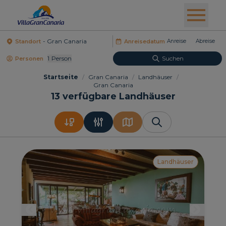
Standort
Anreisedatum
1
Person
Suchen
Personen
Startseite
/
Gran Canaria
/
Landhäuser
/
Gran Canaria
13
verfügbare Landhäuser
Landhäuser