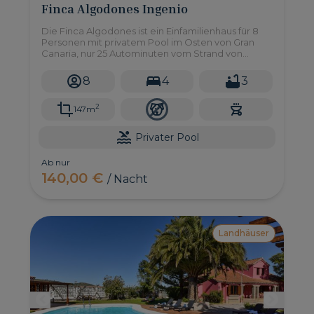
Finca Algodones Ingenio
Die Finca Algodones ist ein Einfamilienhaus für 8
Personen mit privatem Pool im Osten von Gran
Canaria, nur 25 Autominuten vom Strand von
Maspalomas entfernt.
8
4
3
2
147m
Privater Pool
Ab nur
140,00 €
/ Nacht
Landhäuser