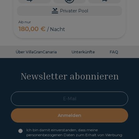
Privater Pool
Ab nur
180,00 €
/ Nacht
Über VillaGranCanaria
Unterkünfte
FAQ
Ko
Newsletter abonnieren
Anmelden
Ich bin damit einverstanden, dass meine
personenbezogenen Daten zum Erhalt von Werbung