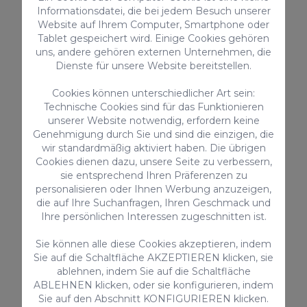
Informationsdatei, die bei jedem Besuch unserer
Privater Pool
Website auf Ihrem Computer, Smartphone oder
Tablet gespeichert wird. Einige Cookies gehören
Ab nur
uns, andere gehören externen Unternehmen, die
255,00 €
/ Nacht
Dienste für unsere Website bereitstellen.
Cookies können unterschiedlicher Art sein:
Technische Cookies sind für das Funktionieren
Landhäuser
unserer Website notwendig, erfordern keine
Genehmigung durch Sie und sind die einzigen, die
wir standardmäßig aktiviert haben. Die übrigen
Cookies dienen dazu, unsere Seite zu verbessern,
sie entsprechend Ihren Präferenzen zu
personalisieren oder Ihnen Werbung anzuzeigen,
die auf Ihre Suchanfragen, Ihren Geschmack und
Ihre persönlichen Interessen zugeschnitten ist.
Sie können alle diese Cookies akzeptieren, indem
Sie auf die Schaltfläche AKZEPTIEREN klicken, sie
Sun Cay
ablehnen, indem Sie auf die Schaltfläche
Villa Sun Cay ist ein fantastisches Anwesen mit
ABLEHNEN klicken, oder sie konfigurieren, indem
privatem Pool und Platz für bis zu 8 Personen im
Sie auf den Abschnitt KONFIGURIEREN klicken.
Herzen von Cercados de Espino in der Stadt