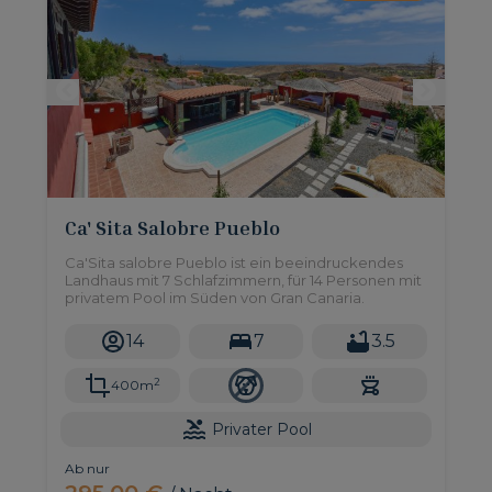
Ca' Sita Salobre Pueblo
Ca'Sita salobre Pueblo ist ein beeindruckendes
Landhaus mit 7 Schlafzimmern, für 14 Personen mit
privatem Pool im Süden von Gran Canaria.
14
7
3.5
2
400m
Privater Pool
Ab nur