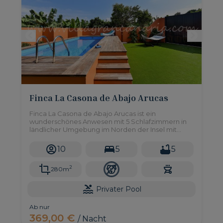
Finca La Casona de Abajo Arucas
Finca La Casona de Abajo Arucas ist ein
wunderschönes Anwesen mit 5 Schlafzimmern in
ländlicher Umgebung im Norden der Insel mit
einfachem Zugang zu allen Annehmlichkeiten, die
Sie benötigen.
10
5
5
2
280m
Privater Pool
Ab nur
369,00 €
/ Nacht