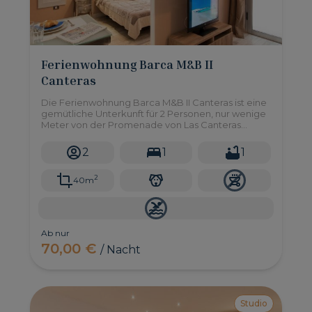
Ferienwohnung Barca M&B II
Canteras
Die Ferienwohnung Barca M&B II Canteras ist eine
gemütliche Unterkunft für 2 Personen, nur wenige
Meter von der Promenade von Las Canteras
entfernt, in Las Palmas de Gran Canaria.
2
1
1
2
40m
Ab nur
70,00 €
/ Nacht
Studio