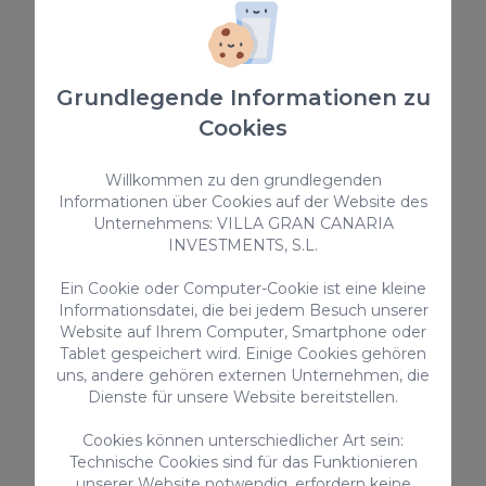
Ab nur
Grundlegende Informationen zu
75,00 €
/ Nacht
Cookies
Willkommen zu den grundlegenden
Studio
Informationen über Cookies auf der Website des
Unternehmens: VILLA GRAN CANARIA
INVESTMENTS, S.L.
Ein Cookie oder Computer-Cookie ist eine kleine
Informationsdatei, die bei jedem Besuch unserer
Website auf Ihrem Computer, Smartphone oder
Tablet gespeichert wird. Einige Cookies gehören
uns, andere gehören externen Unternehmen, die
Dienste für unsere Website bereitstellen.
Ferienwohnung LM52YY Canteras
Cookies können unterschiedlicher Art sein:
Die Ferienwohnung LM52YY Canteras ist eine helle
Technische Cookies sind für das Funktionieren
und gemütliche Ferienunterkunft vom Typ Studio
unserer Website notwendig, erfordern keine