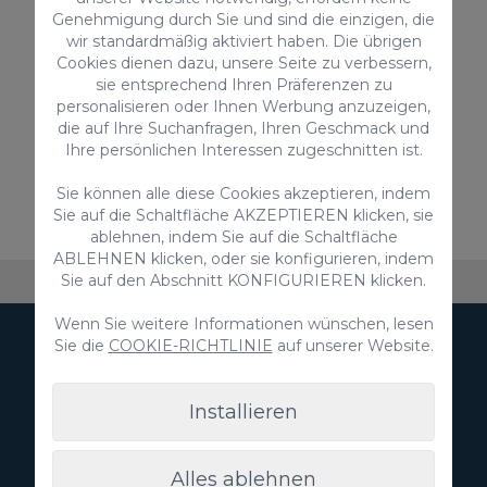
für 2 Personen am Strand von Las Canteras,
Genehmigung durch Sie und sind die einzigen, die
ausgestattet mit einer wunderschönen Terrasse
wir standardmäßig aktiviert haben. Die übrigen
mit atemberaubendem Meerblick.
2
1
1
Cookies dienen dazu, unsere Seite zu verbessern,
sie entsprechend Ihren Präferenzen zu
2
45m
personalisieren oder Ihnen Werbung anzuzeigen,
die auf Ihre Suchanfragen, Ihren Geschmack und
Ihre persönlichen Interessen zugeschnitten ist.
Ab nur
Sie können alle diese Cookies akzeptieren, indem
95,00 €
/ Nacht
Sie auf die Schaltfläche AKZEPTIEREN klicken, sie
ablehnen, indem Sie auf die Schaltfläche
ABLEHNEN klicken, oder sie konfigurieren, indem
Sie auf den Abschnitt KONFIGURIEREN klicken.
Über VillaGranCanaria
Unterkünfte
FAQ
Ko
Wenn Sie weitere Informationen wünschen, lesen
Sie die
COOKIE-RICHTLINIE
auf unserer Website.
Newsletter abonnieren
Installieren
Alles ablehnen