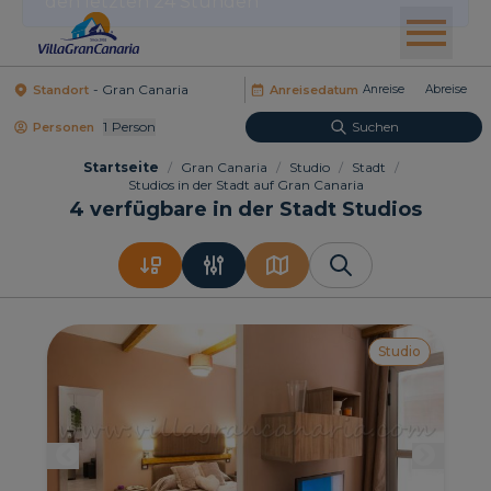
Standort
Anreisedatum
1
Person
Suchen
Personen
Startseite
/
Gran Canaria
/
Studio
/
Stadt
/
Studios in der Stadt auf Gran Canaria
4
verfügbare in der Stadt Studios
Studio