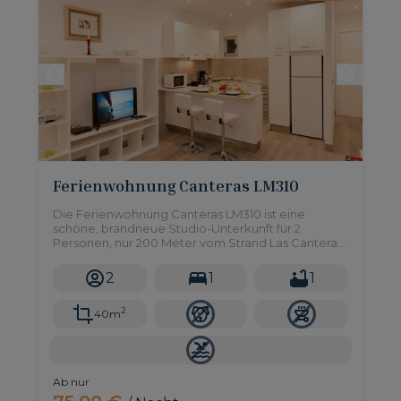
Ferienwohnung Canteras LM310
Die Ferienwohnung Canteras LM310 ist eine
schöne, brandneue Studio-Unterkunft für 2
Personen, nur 200 Meter vom Strand Las Canteras
entfernt, einem Gebiet voller Geschäfte,
Supermärkte, Restaurants und mehr!
2
1
1
2
40m
Ab nur