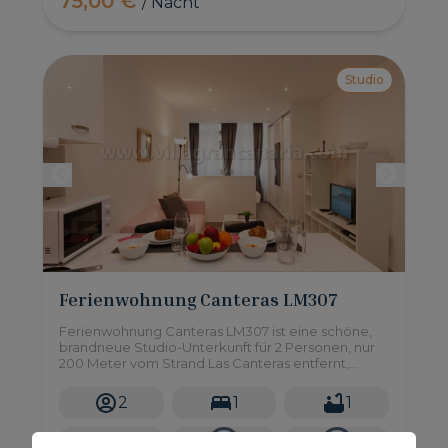
75,00 €
/ Nacht
Studio
Ferienwohnung Canteras LM307
Ferienwohnung Canteras LM307 ist eine schöne,
brandneue Studio-Unterkunft für 2 Personen, nur
200 Meter vom Strand Las Canteras entfernt,
einem Gebiet voller Geschäfte, Supermärkte,
Restaurants und mehr!
2
1
1
2
40m