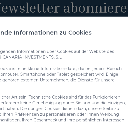
ewsletter abonnier
nde Informationen zu Cookies
einverstanden, dass meine personenbezogenen Daten zum Erha
enden Informationen über Cookies auf der Website des
hmen verwendet werden.
N CANARIA INVESTMENTS, S.L.
 Nutzung meiner Daten für die in der
Datenschutzerklärung
gen
okie ist eine kleine Informationsdatei, die bei jedem Besuch
omputer, Smartphone oder Tablet gespeichert wird. Einige
onen zum Schutz Ihrer personenbezogenen Daten erhalten Sie unter folgende
m Datenschutz
e gehören externen Unternehmen, die Dienste für unsere
cher Art sein: Technische Cookies sind für das Funktionieren
erfordern keine Genehmigung durch Sie und sind die einzigen,
ert haben. Die übrigen Cookies dienen dazu, unsere Seite zu
d Ihren Präferenzen zu personalisieren oder Ihnen Werbung
a Investments
Entdecke
Vill
chanfragen, Ihren Geschmack und Ihre persönlichen Interessen
Immobilien
Blog