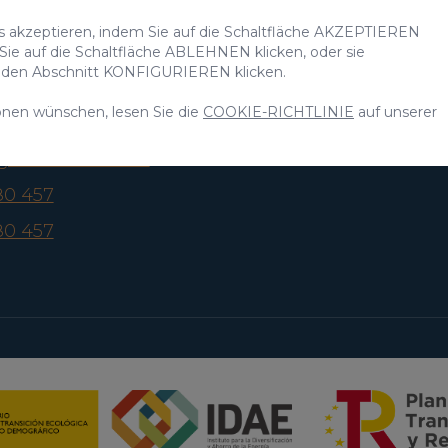
s, 9
Inserieren Sie Ihre Immobilie
Erlebn
es akzeptieren, indem Sie auf die Schaltfläche AKZEPTIEREN
rt
 Sie auf die Schaltfläche ABLEHNEN klicken, oder sie
Wer wi
, Gran Canaria
uf den Abschnitt KONFIGURIEREN klicken.
, Spanien
onen wünschen, lesen Sie die
COOKIE-RICHTLINIE
auf unserer
agrancanaria.com
80 457
80 457