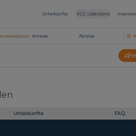
Unterkünfte
VGC collections
Inserier
Anreisedatum
O
den
Unterkünfte
FAQ