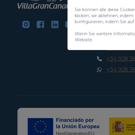
C/ Swing Los Lago
Sie können alle diese Cooki
Salobre Golf Reso
klicken, sie ablehnen, indem
35100 Maspalomas
konfigurieren, indem Sie a
Kanarische Inseln
Wenn Sie weitere Informati
CIF:
B76226992
Website.
info@vill
+34 928 3
+34 928 3