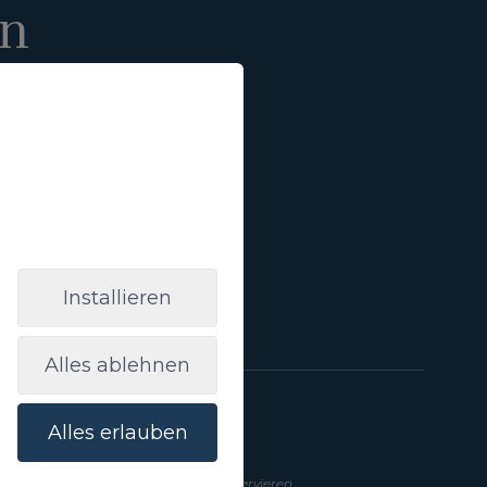
en
Anmelden
lt von Werbung von
annten Zwecke zu
m Link:
Grundlegende
Installieren
Alles ablehnen
Alles erlauben
a Gran Canaria
Hilfe
Wie reservieren